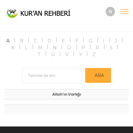
A
B
C
D
E
F
G
I
J
K
L
M
N
O
P
R
S
T
U
V
Y
Z
Allah’ın Varlığı