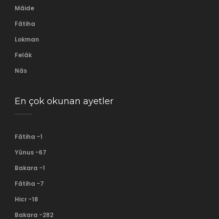
Mâide
Fâtiha
Lokman
Felâk
Nâs
En çok okunan ayetler
Fâtiha -1
Yûnus -67
Bakara -1
Fâtiha -7
Hicr -18
Bakara -282