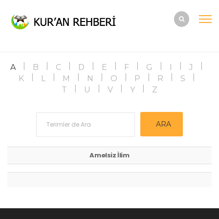
A
B
C
D
E
F
G
I
J
K
L
M
N
O
P
R
S
T
U
V
Y
Z
Amelsiz İlim