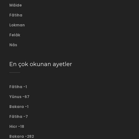
Mâide
Fâtiha
Lokman
Felâk
Nâs
En çok okunan ayetler
Fâtiha -1
Yûnus -67
Bakara -1
Fâtiha -7
Hicr -18
Bakara -282