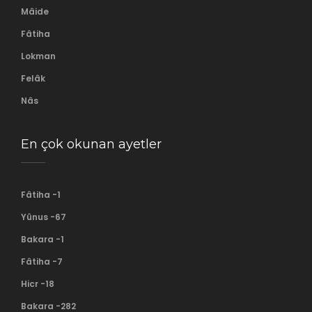
Mâide
Fâtiha
Lokman
Felâk
Nâs
En çok okunan ayetler
Fâtiha -1
Yûnus -67
Bakara -1
Fâtiha -7
Hicr -18
Bakara -282