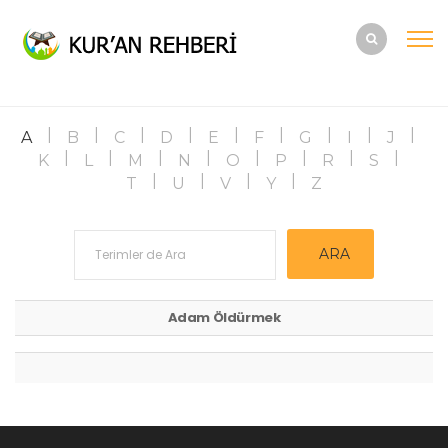
A
B
C
D
E
F
G
I
J
K
L
M
N
O
P
R
S
T
U
V
Y
Z
Adam Öldürmek