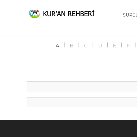
SURE
A
B
C
D
E
F