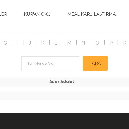
LER
KUR'AN OKU
MEAL KARŞILAŞTIRMA
G
I
J
K
L
M
N
O
P
R
Adak Adalet