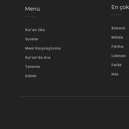
En çok
Menü
Bakara
Kur'an Oku
Mâide
Sureler
Fâtiha
Meal Karşılaştırma
Lokman
Kur'an'da Ara
Felâk
Terimler
Nâs
Kökler