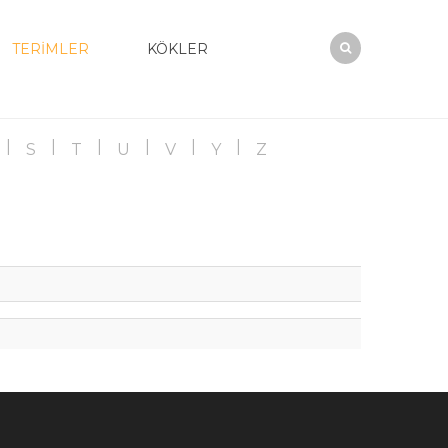
TERİMLER
KÖKLER
S
T
U
V
Y
Z