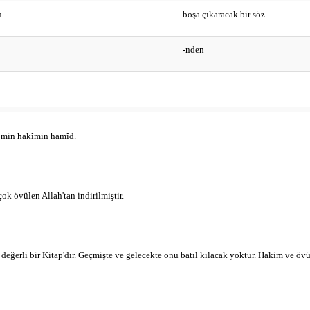
u
boşa çıkaracak bir söz
-nden
i
önü-
m min ḥakîmin ḥamîd.
ne de
-ndan
ok övülen Allah'tan indirilmiştir.
arkası-
, değerli bir Kitap'dır. Geçmişte ve gelecekte onu batıl kılacak yoktur. Hakim ve öv
n
indirilmiştir
-nden