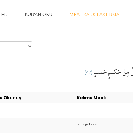
LER
KUR'AN OKU
MEAL KARŞILAŞTIRMA
(42)
حَم۪يدٍ
مِنْ حَك۪يمٍ
لٌ
e Okunuş
Kelime Meali
ona gelmez