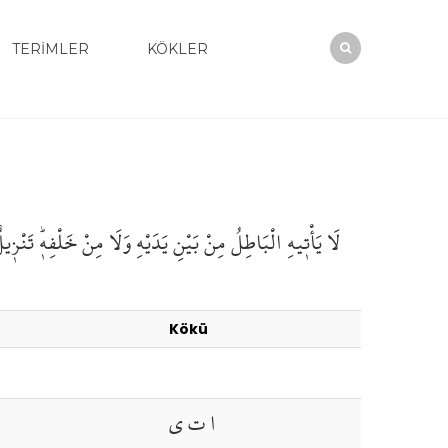
TERİMLER
KÖKLER
لَا يَأْت۪يهِ
الْبَاطِلُ
مِنْ بَيْنِ يَدَيْهِ
وَلَا مِنْ خَلْفِه۪ۜ
تَنْز۪ي
Kökü
ا ت ي