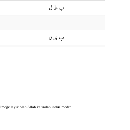
ب ط ل
ب ي ن
ي د ي
خ ل ف
ن ز ل
ülmeğe layık olan Allah katından indirilmedir.