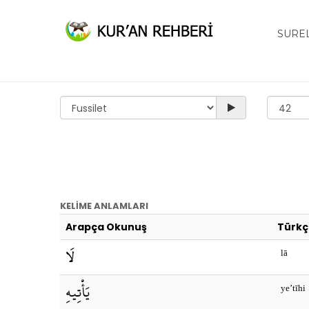
SURE
KELİME ANLAMLARI
Arapça Okunuş
Türkç
لَا
lā
يَأْتِيهِ
ye’tīhi