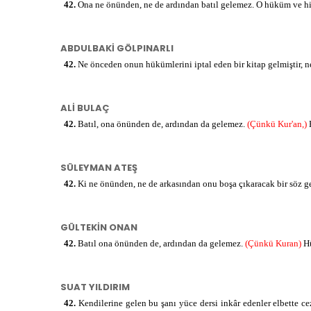
42.
Ona ne önünden, ne de ardından batıl gelemez. O hüküm ve hik
حَكِيمٍ
Hakīmi
ABDULBAKİ GÖLPINARLI
حَمِيدٍ
Hamīdi
42.
Ne önceden onun hükümlerini iptal eden bir kitap gelmiştir, n
ALİ BULAÇ
42.
Batıl, ona önünden de, ardından da gelemez.
(Çünkü Kur'an,)
SÜLEYMAN ATEŞ
42.
Ki ne önünden, ne de arkasından onu boşa çıkaracak bir söz 
GÜLTEKİN ONAN
42.
Batıl ona önünden de, ardından da gelemez.
(Çünkü Kuran)
Hü
SUAT YILDIRIM
42.
Kendilerine gelen bu şanı yüce dersi inkâr edenler elbette ce