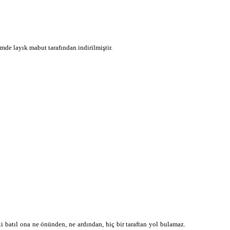
ح ك م
ح م د
mde layık mabut tarafından indirilmiştir.
ki batıl ona ne önünden, ne ardından, hiç bir taraftan yol bulamaz.