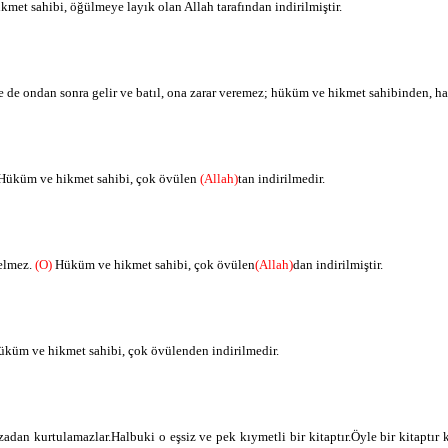
met sahibi, öğülmeye layık olan Allah tarafından indirilmiştir.
n
hüküm ve hikmet sahibi-
n
çok övülenden
e de ondan sonra gelir ve batıl, ona zarar veremez; hüküm ve hikmet sahibinden, ha
Hüküm ve hikmet sahibi, çok övülen
(Allah)
tan indirilmedir.
gelmez.
(O)
Hüküm ve hikmet sahibi, çok övülen
(Allah)
dan indirilmiştir.
küm ve hikmet sahibi, çok övülenden indirilmedir.
zadan kurtulamazlar.Halbuki o eşsiz ve pek kıymetli bir kitaptır.Öyle bir kitaptır 