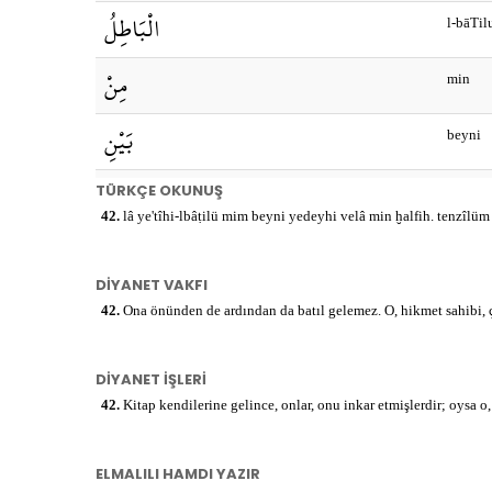
الْبَاطِلُ
l-bāTil
مِنْ
min
بَيْنِ
beyni
يَدَيْهِ
TÜRKÇE OKUNUŞ
yedeyh
42.
lâ ye'tîhi-lbâṭilü mim beyni yedeyhi velâ min ḫalfih. tenzîlü
وَلَا
ve lā
DİYANET VAKFI
مِنْ
min
42.
Ona önünden de ardından da batıl gelemez. O, hikmet sahibi, ç
خَلْفِهِ
ḣalfihi
DİYANET İŞLERİ
تَنْزِيلٌ
42.
Kitap kendilerine gelince, onlar, onu inkar etmişlerdir; oysa o
tenzīlu
مِنْ
min
ELMALILI HAMDI YAZIR