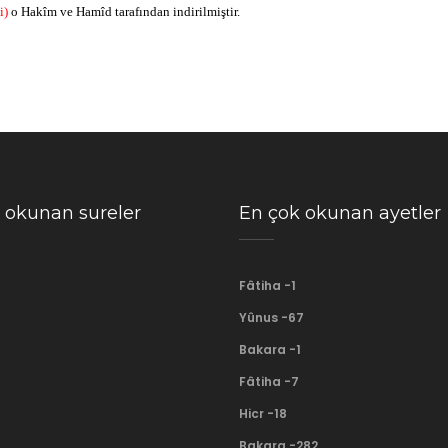
i)
o Hakîm ve Hamîd tarafından indirilmiştir.
 okunan sureler
En çok okunan ayetler
Fâtiha -1
Yûnus -67
Bakara -1
Fâtiha -7
Hicr -18
Bakara -282