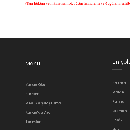
(Tam hüküm ve hikmet sahibi, bütün hamdlerin ve övgülerin sahib
En çok
Menü
Bakara
Kur'an Oku
Mâide
Sureler
Fâtiha
Meal Karşılaştırma
Lokman
Kur'an'da Ara
Felâk
Terimler
Nâs