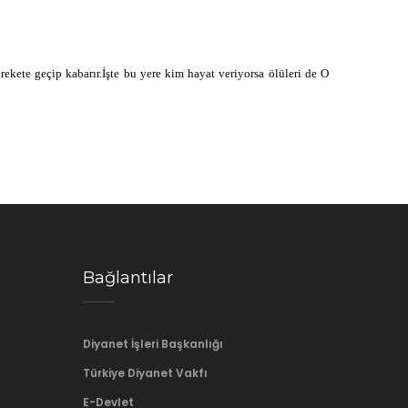
ش ي ا
ekete geçip kabarır.İşte bu yere kim hayat veriyorsa ölüleri de O
ق د ر
Bağlantılar
Diyanet İşleri Başkanlığı
Türkiye Diyanet Vakfı
E-Devlet