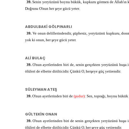
39.
Senin yeryüzünü boynu bükük, kupkuru görmen de Allah'ın kudre
وَرَبَتْ
Doğrusu O'nun her şeye gücü yeter.
ve 
إِنَّ
inn
ABDULBAKİ GÖLPINARLI
39.
Ve onun delillerindendir, şüphesiz, yeryüzünü kupkuru, donmuş 
الَّذِي
lle
yok ki onun, her şeye gücü yeter.
أَحْيَاهَا
eH
ALİ BULAÇ
39.
O'nun ayetlerinden biri de, senin gerçekten yeryüzünü huşu 
لَمُحْيِي
le
ölüleri de elbette dirilticidir. Çünkü O, herşeye güç yetirendir.
الْمَوْتَىٰ
l-m
SÜLEYMAN ATEŞ
إِنَّهُ
39.
O'nun ayetlerinden biri de
(şudur)
: Sen, toprağı, boynu bükük g
in
عَلَىٰ
ǎlā
GÜLTEKİN ONAN
39.
O'nun ayetlerinden biri de senin gerçekten yeryüzünü huşu 
كُلِّ
kul
ölüleri de elbette dirilticidir. Çünkü O, her şeye güç yetirendir.