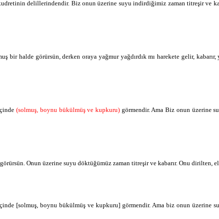
tinin delillerindendir. Biz onun üzerine suyu indirdiğimiz zaman titreşir ve kabar
rabet
ve kabarır
e
elbette
bir halde görürsün, derken oraya yağmur yağdırdık mı harekete gelir, kabarır, yeşer
ƶī
yāhā
onu dirilten
içinde
(solmuş, boynu bükülmüş ve kupkuru)
görmendir. Ama Biz onun üzerine suy
muHyī
diriltir
evtā
ölüleri de
örürsün. Onun üzerine suyu döktüğümüz zaman titreşir ve kabarır. Onu dirilten, elbett
nehu
elbette O
üzerine
içinde [solmuş, boynu bükülmüş ve kupkuru] görmendir. Ama biz onun üzerine suy
li
her