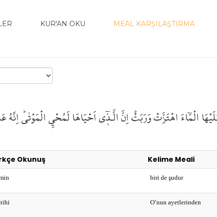
LER
KUR'AN OKU
MEAL KARŞILAŞTIRMA
لَيْهَا
الْمَٓاءَ
اهْتَزَّتْ
وَرَبَتْۜ
اِنَّ
الَّـذ۪ٓي اَحْيَاهَا
لَمُحْـيِ
الْمَوْتٰىۜ
اِنَّهُ
عَل
rkçe Okunuş
Kelime Meali
 min
biri de şudur
tihi
O’nun ayetlerinden