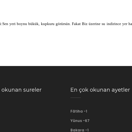
in
şey
i:Sen yeri boynu bükük, kupkuru görürsün. Fakat Biz üzerine su indirince yer har
īrun
kadirdir
 okunan sureler
En çok okunan ayetler
Fâtiha -1
Yûnus -67
Bakara -1