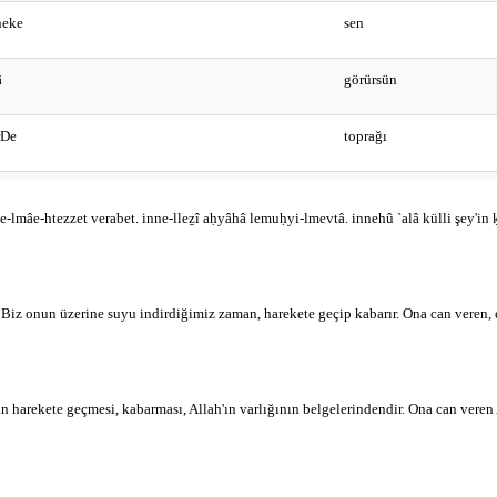
neke
sen
ā
görürsün
rDe
toprağı
iǎten
boynu bükük
e-lmâe-htezzet verabet. inne-lleẕî aḥyâhâ lemuḥyi-lmevtâ. innehû `alâ külli şey'in ḳ
ƶā
zaman
elnā
döktüğümüz
z onun üzerine suyu indirdiğimiz zaman, harekete geçip kabarır. Ona can veren, elbet
yhā
onun üzerine
rekete geçmesi, kabarması, Allah'ın varlığının belgelerindendir. Ona can veren Alla
āe
suyu
zzet
titreşir