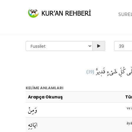
SURE
(39)
قَد۪يرٌ
ٰى كُلِّ شَيْءٍ
KELİME ANLAMLARI
Arapça Okunuş
Tü
وَمِنْ
ve
ايَاتِهِ
āyā