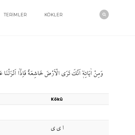
TERİMLER
KÖKLER
وَمِنْ اٰيَاتِه۪ٓ
اَنَّكَ
تَرَى
الْاَرْضَ
خَاشِعَةً
فَاِذَٓا
اَنْزَلْنَا
عَ
Kökü
ا ي ي