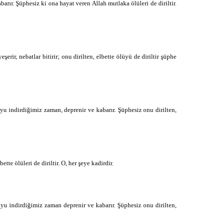
ır. Şüphesiz ki ona hayat veren Allah mutlaka ölüleri de diriltir.
ر ب و
ir, nebatlar bitirir; onu dirilten, elbette ölüyü de diriltir şüphe
ح ي ي
u indirdiğimiz zaman, deprenir ve kabarır. Şüphesiz onu dirilten,
ح ي ي
م و ت
e ölüleri de diriltir. O, her şeye kadirdir.
u indirdiğimiz zaman deprenir ve kabarır. Şüphesiz onu dirilten,
ك ل ل