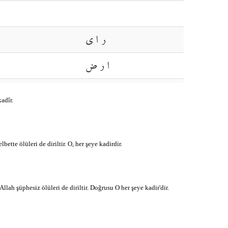
ر ا ي
ا ر ض
خ ش ع
adîr.
ن ز ل
te ölüleri de diriltir. O, her şeye kadirdir.
م و ه
h şüphesiz ölüleri de diriltir. Doğrusu O her şeye kadir'dir.
ه ز ز