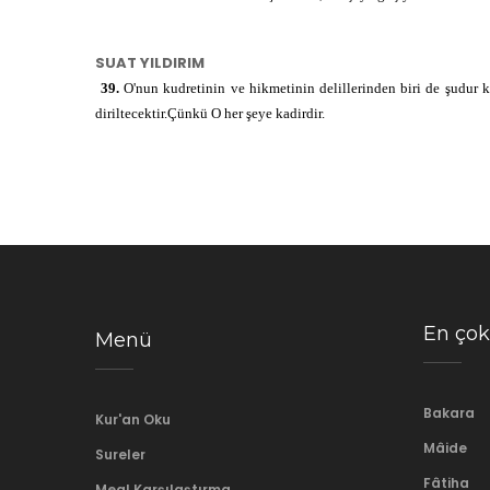
شَيْءٍ
şey
SUAT YILDIRIM
39.
O'nun kudretinin ve hikmetinin delillerinden biri de şudur k
قَدِيرٌ
ḳad
diriltecektir.Çünkü O her şeye kadirdir.
En çok
Menü
Bakara
Kur'an Oku
Mâide
Sureler
Fâtiha
Meal Karşılaştırma