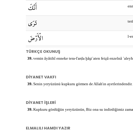
أَنَّكَ
en
تَرَى
ter
الْأَرْضَ
l-e
خَاشِعَةً
TÜRKÇE OKUNUŞ
ḣāş
39.
vemin âyâtihî enneke tera-l'arḍa ḫâşi`aten feiẕâ enzelnâ `aleyh
فَإِذَا
fei
DİYANET VAKFI
أَنْزَلْنَا
enz
39.
Senin yeryüzünü kupkuru görmen de Allah'ın ayetlerindendir. Bi
عَلَيْهَا
ǎle
DİYANET İŞLERİ
الْمَاءَ
39.
Kupkuru gördüğün yeryüzünün, Biz ona su indirdiğimiz zaman ha
l-m
اهْتَزَّتْ
hte
ELMALILI HAMDI YAZIR