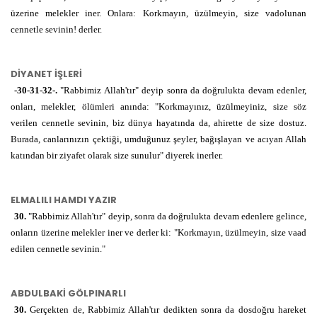
üzerine melekler iner. Onlara: Korkmayın, üzülmeyin, size vadolunan
عَلَيْهِمُ
cennetle sevinin! derler.
ǎleyhimu
üzerine
م ل ك
الْمَلَائِكَةُ
l-melāiketu
melekler
DİYANET İŞLERİ
-30-31-32-.
"Rabbimiz Allah'tır" deyip sonra da doğrulukta devam edenler,
أَلَّا
ellā
onları, melekler, ölümleri anında: "Korkmayınız, üzülmeyiniz, size söz
verilen cennetle sevinin, biz dünya hayatında da, ahirette de size dostuz.
خ و ف
تَخَافُوا
teḣāfū
korkmayın
Burada, canlarınızın çektiği, umduğunuz şeyler, bağışlayan ve acıyan Allah
katından bir ziyafet olarak size sunulur" diyerek inerler.
وَلَا
ve lā
ve
ELMALILI HAMDI YAZIR
ح ز ن
تَحْزَنُوا
teHzenū
üzülmeyin
30.
"Rabbimiz Allah'tır" deyip, sonra da doğrulukta devam edenlere gelince,
onların üzerine melekler iner ve derler ki: "Korkmayın, üzülmeyin, size vaad
ب ش ر
وَأَبْشِرُوا
veebşirū
fakat
edilen cennetle sevinin."
sevinin
ج ن ن
بِالْجَنَّةِ
bil-cenneti
cennetle
ABDULBAKİ GÖLPINARLI
30.
Gerçekten de, Rabbimiz Allah'tır dedikten sonra da dosdoğru hareket