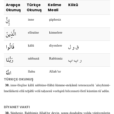
Arapça
Türkçe
Kelime
Kökü
Okunuş
Okunuş
Meali
إِنَّ
inne
şüphesiz
الَّذِينَ
elleƶīne
kimselere
ق و ل
قَالُوا
ḳālū
diyenlere
ر ب ب
رَبُّنَا
rabbunā
Rabbimiz
اللَّهُ
llahu
Allah’tır
TÜRKÇE OKUNUŞ
ثُمَّ
ṧumme
sonra
30.
inne-lleẕîne ḳâlû rabbüne-llâhü ŝümme-steḳâmû tetenezzelü `aleyhimü-
lmelâiketü ellâ teḫâfû velâ taḥzenû veebşirû bilcenneti-lletî küntüm tû`adûn.
ق و م
اسْتَقَامُوا
steḳāmū
doğru
olanlara
DİYANET VAKFI
ن ز ل
تَتَنَزَّلُ
tetenezzelu
iner
30.
Şüphesiz, Rabbimiz Allah'tır deyip, sonra dosdoğru yolda yürüyenlerin