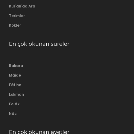
Kur'an'da Ara
Terimler
Kökler
En çok okunan sureler
Bakara
Mâide
Fâtiha
Lokman
Felâk
Nâs
En çok okunan ayetler