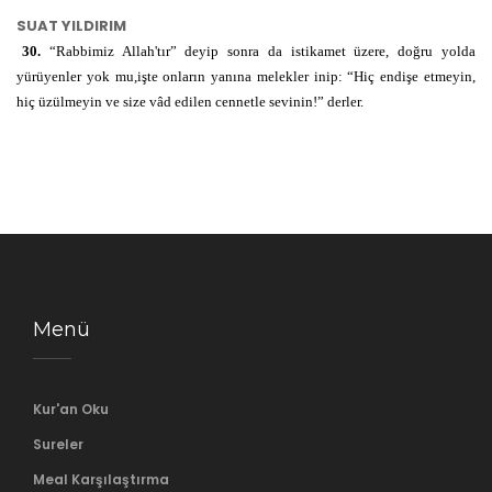
SUAT YILDIRIM
30.
“Rabbimiz Allah'tır” deyip sonra da istikamet üzere, doğru yolda
yürüyenler yok mu,işte onların yanına melekler inip: “Hiç endişe etmeyin,
hiç üzülmeyin ve size vâd edilen cennetle sevinin!” derler.
Menü
Kur'an Oku
Sureler
Meal Karşılaştırma