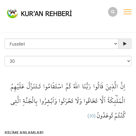
اِنَّ
الَّذ۪ينَ قَالُوا
رَبُّنَا
اللّٰهُ
ثُمَّ
اسْتَقَامُوا
تَـتَنَزَّلُ
عَلَيْهِمُ
الْمَلٰٓئِكَةُ
اَلَّا تَخَافُوا
وَلَا تَحْزَنُوا
وَاَبْشِرُوا
بِالْجَنَّةِ
الَّت۪ي
(30)
كُنْتُمْ تُوعَدُونَ
KELİME ANLAMLARI