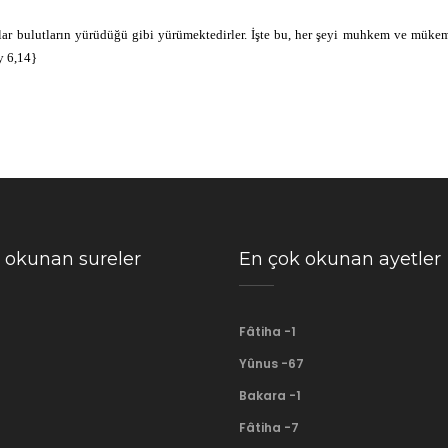
nlar bulutların yürüdüğü gibi yürümektedirler. İşte bu, her şeyi muhkem ve müke
 6,14}
 okunan sureler
En çok okunan ayetler
Fâtiha -1
Yûnus -67
Bakara -1
Fâtiha -7