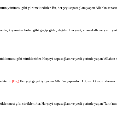
lutun yürümesi gibi yürümektedirler. Bu, her şeyi sapasağlam yapan Allah'ın sanatı
tḳane
gayet iyi yapan
ulle
her
onlar, kıyamette bulut gibi geçip gider, dağılır. Her şeyi, adamakıllı ve yerli ye
eyin
şeyi
innehu
doğrusu O
rüklenmesi gibi sürüklenirler. Herşeyi 'sapasağlam ve yerli yerinde yapan' Allah'ın 
abīrun
haber almaktadır
bimā
şeyleri
mektedir.
(Bu,)
Her şeyi gayet iyi yapan Allah'ın yapısıdır. Doğrusu O, yaptıklarınızı
ef’ǎlūne
yaptıklarınız
üklenmesi gibi sürüklenirler. Her şeyi 'sapasağlam ve yerli yerinde yapan' Tanrı'nın