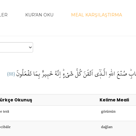
LER
KUR'AN OKU
MEAL KARŞILAŞTIRMA
(88)
بِمَا تَفْعَلُونَ
خَب۪يرٌ
اِنَّهُ
كُلَّ شَيْءٍۜ
الَّـذ۪ٓي اَتْقَنَ
اللّٰهِ
صُنْعَ
َابِۜ
ürkçe Okunuş
Kelime Meali
e terā
görürsün
-cibāle
dağları