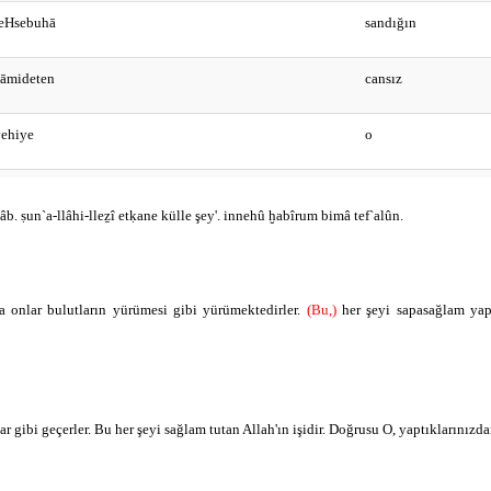
teHsebuhā
sandığın
cāmideten
cansız
vehiye
o
emurru
yürümektedir
. ṣun`a-llâhi-lleẕî etḳane külle şey'. innehû ḫabîrum bimâ tef`alûn.
erra
yürümesi gibi
-seHābi
bulutun
sa onlar bulutların yürümesi gibi yürümektedirler.
(Bu,)
her şeyi sapasağlam yapa
Sun’ǎ
yapısıdır
lahi
Allah’ın
 gibi geçerler. Bu her şeyi sağlam tutan Allah'ın işidir. Doğrusu O, yaptıklarınızda
leƶī