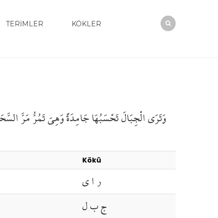
TERİMLER
KÖKLER
وَتَرَى
الْجِبَالَ
تَحْسَبُهَا
جَامِدَةً
وَهِيَ تَمُرُّ
مَرَّ السَّح
Kökü
ر ا ي
ج ب ل