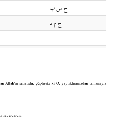
ح س ب
ج م د
م ر ر
م ر ر
س ح ب
n Allah'ın sanatıdır. Şüphesiz ki O, yaptıklarınızdan tamamıyla
ص ن ع
n haberdardır.