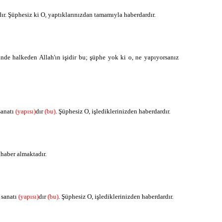
ت ق ن
dır. Şüphesiz ki O, yaptıklarınızdan tamamıyla haberdardır.
ك ل ل
rinde halkeden Allah'ın işidir bu; şüphe yok ki o, ne yapıyorsanız
ش ي ا
sanatı
(yapısı)
dır
(bu)
. Şüphesiz O, işlediklerinizden haberdardır.
خ ب ر
 haber almaktadır.
ف ع ل
 sanatı
(yapısı)
dır
(bu)
. Şüphesiz O, işlediklerinizden haberdardır.