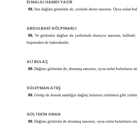
ELMALILI HAMDI YAZIR
أَتْقَنَ
88.
Sen dağları görürsün de, yerinde durur sanırsın. Oysa onlar bu
e
كُلَّ
k
ABDULBAKİ GÖLPINARLI
88.
Ve görürsün dağları da yerlerinde duruyor sanırsın, halbuki 
شَيْءٍ
ş
hepsinden de haberdardır.
إِنَّهُ
ALİ BULAÇ
88.
Dağları görürsün de, donmuş sanırsın; oysa onlar bulutların sü
خَبِيرٌ
ḣ
بِمَا
SÜLEYMAN ATEŞ
88.
Görüp de donuk sandığın dağlar, bulutun yürümesi gibi yürü
تَفْعَلُونَ
t
GÜLTEKİN ONAN
88.
Dağları görürsün de donmuş sanırsın; oysa onlar bulutların sür