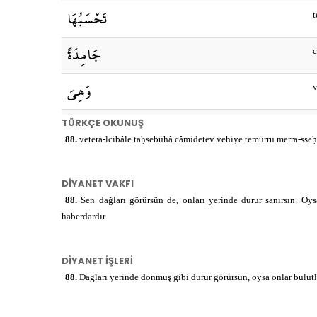
تَحْسَبُهَا
جَامِدَةً
وَهِيَ
تَمُرُّ
TÜRKÇE OKUNUŞ
t
88.
vetera-lcibâle taḥsebühâ câmidetev vehiye temürru merra-sseḥâb
مَرَّ
m
DİYANET VAKFI
السَّحَابِ
s
88.
Sen dağları görürsün de, onları yerinde durur sanırsın. Oy
haberdardır.
صُنْعَ
DİYANET İŞLERİ
اللَّهِ
l
88.
Dağları yerinde donmuş gibi durur görürsün, oysa onlar bulutlar
الَّذِي
l