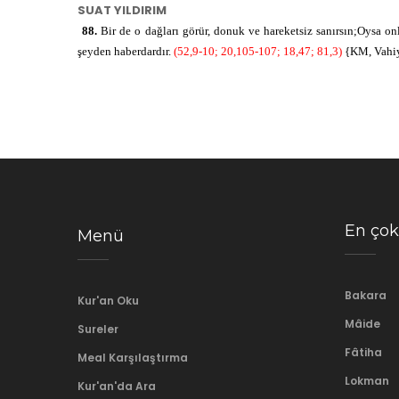
SUAT YILDIRIM
88.
Bir de o dağları görür, donuk ve hareketsiz sanırsın;Oysa o
şeyden haberdardır.
(52,9-10; 20,105-107; 18,47; 81,3)
{KM, Vahiy
En çok
Menü
Bakara
Kur'an Oku
Mâide
Sureler
Fâtiha
Meal Karşılaştırma
Lokman
Kur'an'da Ara