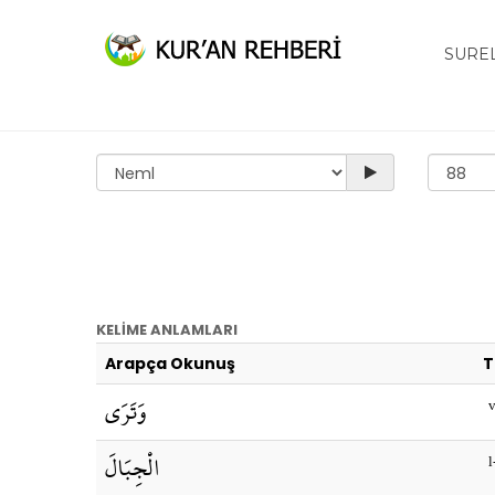
SURE
KELİME ANLAMLARI
Arapça Okunuş
T
وَتَرَى
v
الْجِبَالَ
l