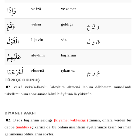
وَإِذَا
ve iƶā
ve zaman
و ق ع
وَقَعَ
veḳaǎ
geldiği
ق و ل
الْقَوْلُ
l-ḳavlu
söz
عَلَيْهِمْ
ǎleyhim
başlarına
خ ر ج
أَخْرَجْنَا
eḣracnā
çıkarırız
TÜRKÇE OKUNUŞ
لَهُمْ
lehum
onlara
82.
veiẕâ veḳa`a-lḳavlü `aleyhim aḫracnâ lehüm dâbbetem mine-l'arḍi
tükellimühüm enne-nnâse kânû biâyâtinâ lâ yûḳinûn.
د ب ب
دَابَّةً
dābbeten
bir Dabbe
canlı
DİYANET VAKFI
مِنَ
mine
-den
82.
O söz başlarına geldiği
(kıyamet yaklaştığı)
zaman, onlara yerden bir
dabbe
(mahluk)
çıkarırız da, bu onlara insanların ayetlerimize kesin bir iman
getirmemiş olduklarını söyler.
l-erDi
yer-