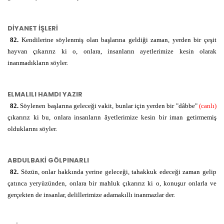
ا ر ض
الْأَرْضِ
ك ل م
تُكَلِّمُهُمْ
tukellimuhum
o onlara
DİYANET İŞLERİ
söyler
82.
Kendilerine söylenmiş olan başlarına geldiği zaman, yerden bir çeşit
أَنَّ
hayvan çıkarırız ki o, onlara, insanların ayetlerimize kesin olarak
enne
elbetteki
inanmadıkların söyler.
ن و س
النَّاسَ
n-nāse
insanların
ELMALILI HAMDI YAZIR
ك و ن
كَانُوا
kānū
olduklarını
82.
Söylenen başlarına geleceği vakit, bunlar için yerden bir "dâbbe"
(canlı)
çıkarırız ki bu, onlara insanların âyetlerimize kesin bir iman getirmemiş
ا ي ي
بِايَاتِنَا
biāyātinā
ayetlerimize
olduklarını söyler.
لَا
lā
ABDULBAKİ GÖLPINARLI
82.
Sözün, onlar hakkında yerine geleceği, tahakkuk edeceği zaman gelip
ي ق ن
يُوقِنُونَ
yūḳinūne
inanmıyorlar
çatınca yeryüzünden, onlara bir mahluk çıkarırız ki o, konuşur onlarla ve
gerçekten de insanlar, delillerimize adamakıllı inanmazlar der.