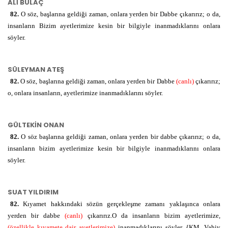
ALİ BULAÇ
82.
O söz, başlarına geldiği zaman, onlara yerden bir Dabbe çıkarırız; o da,
insanların Bizim ayetlerimize kesin bir bilgiyle inanmadıklarını onlara
söyler.
SÜLEYMAN ATEŞ
82.
O söz, başlarına geldiği zaman, onlara yerden bir Dabbe
(canlı)
çıkarırız;
o, onlara insanların, ayetlerimize inanmadıklarını söyler.
GÜLTEKİN ONAN
82.
O söz başlarına geldiği zaman, onlara yerden bir dabbe çıkarırız; o da,
insanların bizim ayetlerimize kesin bir bilgiyle inanmadıklarını onlara
söyler.
SUAT YILDIRIM
82.
Kıyamet hakkındaki sözün gerçekleşme zamanı yaklaşınca onlara
yerden bir dabbe
(canlı)
çıkarırız.O da insanların bizim ayetlerimize,
(özellikle kıyamete dair ayetlerimize)
inanmadıklarını söyler. {KM, Vahiy