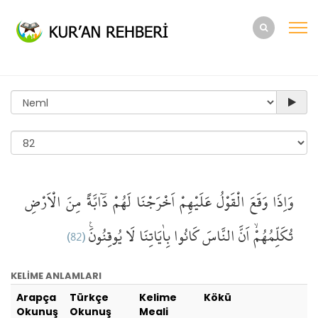
وَاِذَا
وَقَعَ
الْقَوْلُ
عَلَيْهِمْ
اَخْرَجْنَا
لَهُمْ
دَٓابَّةً
مِنَ الْاَرْضِ
(82)
لَا يُوقِنُونَ۟
بِاٰيَاتِنَا
كَانُوا
النَّاسَ
اَنَّ
تُكَلِّمُهُمْۙ
KELİME ANLAMLARI
Arapça
Türkçe
Kelime
Kökü
Okunuş
Okunuş
Meali