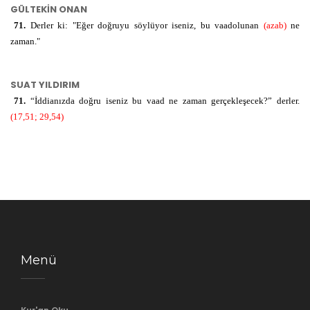
GÜLTEKİN ONAN
71.
Derler ki: "Eğer doğruyu söylüyor iseniz, bu vaadolunan
(azab)
ne
zaman."
SUAT YILDIRIM
71.
“İddianızda doğru iseniz bu vaad ne zaman gerçekleşecek?” derler.
(17,51; 29,54)
Menü