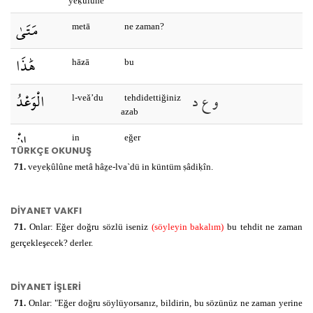
yeḳūlūne
مَتَىٰ
metā
ne zaman?
هَٰذَا
hāƶā
bu
و ع د
الْوَعْدُ
l-veǎ’du
tehdidettiğiniz
azab
إِنْ
in
eğer
TÜRKÇE OKUNUŞ
ك و ن
كُنْتُمْ
71.
veyeḳûlûne metâ hâẕe-lva`dü in küntüm ṣâdiḳîn.
kuntum
iseniz
ص د ق
صَادِقِينَ
Sādiḳīne
doğrulardan
DİYANET VAKFI
71.
Onlar: Eğer doğru sözlü iseniz
(söyleyin bakalım)
bu tehdit ne zaman
gerçekleşecek? derler.
DİYANET İŞLERİ
71.
Onlar: "Eğer doğru söylüyorsanız, bildirin, bu sözünüz ne zaman yerine