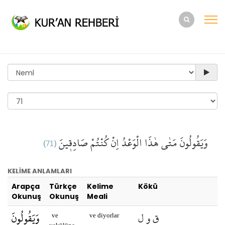
(71)
صَادِق۪ينَ
كُنْتُمْ
اِنْ
الْوَعْدُ
هٰذَا
مَتٰى
وَيَقُولُونَ
KELİME ANLAMLARI
Arapça
Türkçe
Kelime
Kökü
Okunuş
Okunuş
Meali
ق و ل
وَيَقُولُونَ
ve
ve diyorlar