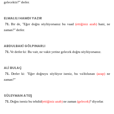
gelecektir?" derler.
ELMALILI HAMDI YAZIR
71.
Bir de, "Eğer doğru söylüyorsanız bu vaad
(ettiğiniz azab)
hani, ne
zaman?" derler.
ABDULBAKİ GÖLPINARLI
71.
Ve derler ki: Bu vait, ne vakit yerine gelecek doğru söylüyorsanız.
ALİ BULAÇ
71.
Derler ki: "Eğer doğruyu söylüyor iseniz, bu va'dolunan
(azap)
ne
zaman?"
SÜLEYMAN ATEŞ
71.
Doğru iseniz bu tehdid
(ettiğiniz azab)
ne zaman
(gelecek)
? diyorlar.