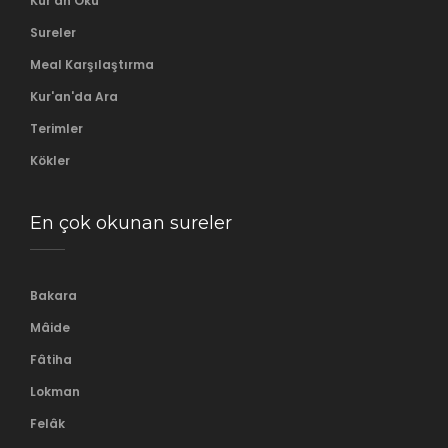
Kur'an Oku
Sureler
Meal Karşılaştırma
Kur'an'da Ara
Terimler
Kökler
En çok okunan sureler
Bakara
Mâide
Fâtiha
Lokman
Felâk