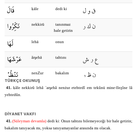
ق و ل
قَالَ
ḳāle
dedi ki
ن ك ر
نَكِّرُوا
nekkirū
tanınmaz
hale getirin
لَهَا
lehā
onun
ع ر ش
عَرْشَهَا
ǎrşehā
tahtını
ن ظ ر
نَنْظُرْ
nenZur
bakalım
TÜRKÇE OKUNUŞ
ه د ي
أَتَهْتَدِي
41.
ḳâle nekkirû lehâ `arşehâ nenżur etehtedî em tekûnü mine-lleẕîne lâ
etehtedī
tanıyabilecek
yehtedûn.
mi
أَمْ
em
yoksa
DİYANET VAKFI
ك و ن
تَكُونُ
41.
(Süleyman devamla)
dedi ki: Onun tahtını bilemeyeceği bir hale getirin;
tekūnu
olacak mı
bakalım tanıyacak mı, yoksa tanıyamayanlar arasında mı olacak.