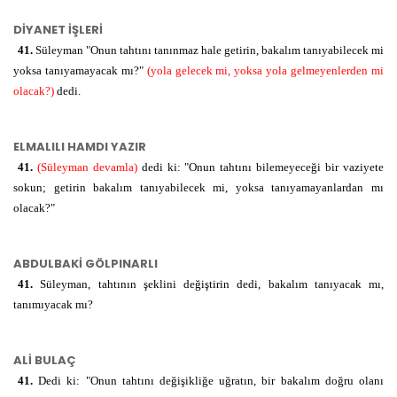
مِنَ
mine
DİYANET İŞLERİ
الَّذِينَ
elleƶīne
kimselerden
41.
Süleyman "Onun tahtını tanınmaz hale getirin, bakalım tanıyabilecek mi
yoksa tanıyamayacak mı?"
(yola gelecek mi, yoksa yola gelmeyenlerden mi
لَا
olacak?)
dedi.
lā
ه د ي
يَهْتَدُونَ
yehtedūne
tanımayan
ELMALILI HAMDI YAZIR
41.
(Süleyman devamla)
dedi ki: "Onun tahtını bilemeyeceği bir vaziyete
sokun; getirin bakalım tanıyabilecek mi, yoksa tanıyamayanlardan mı
olacak?"
ABDULBAKİ GÖLPINARLI
41.
Süleyman, tahtının şeklini değiştirin dedi, bakalım tanıyacak mı,
tanımıyacak mı?
ALİ BULAÇ
41.
Dedi ki: "Onun tahtını değişikliğe uğratın, bir bakalım doğru olanı