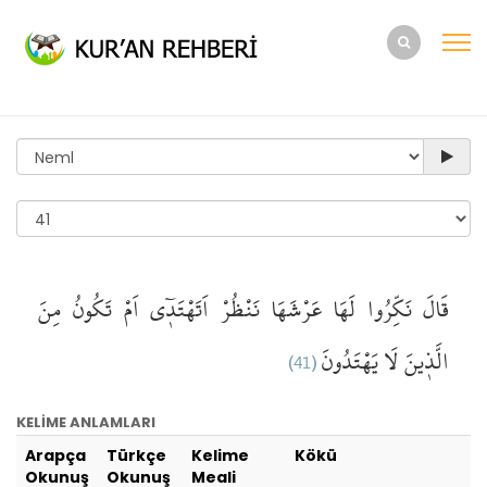
قَالَ
نَكِّرُوا لَهَا
عَرْشَهَا
نَنْظُرْ
اَتَهْتَد۪ٓي
اَمْ تَكُونُ
مِنَ
(41)
لَا يَهْتَدُونَ
الَّذ۪ينَ
KELİME ANLAMLARI
Arapça
Türkçe
Kelime
Kökü
Okunuş
Okunuş
Meali