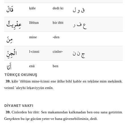
ق و ل
قَالَ
ḳāle
dedi ki
ع ف ر
عِفْرِيتٌ
ǐfrītun
bir ifrit
مِنَ
mine
-den
ج ن ن
الْجِنِّ
l-cinni
cinler-
أَنَا
enā
ben
TÜRKÇE OKUNUŞ
ا ت ي
اتِيكَ
ātīke
sana
39.
ḳâle `ifrîtüm mine-lcinni ene âtîke bihî ḳable en teḳûme mim meḳâmik.
getiririm
veinnî `aleyhi leḳaviyyün emîn.
بِهِ
bihi
onu
DİYANET VAKFI
ق ب ل
قَبْلَ
ḳable
önce
39.
Cinlerden bir ifrit: Sen makamından kalkmadan ben onu sana getiririm.
Gerçekten bu işe gücüm yeter ve bana güvenebilirsiniz, dedi.
en