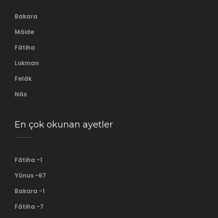
Bakara
Mâide
Fâtiha
Lokman
Felâk
Nâs
En çok okunan ayetler
Fâtiha -1
Yûnus -67
Bakara -1
Fâtiha -7