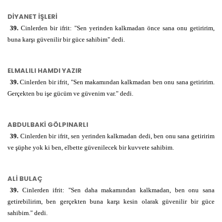
أَنْ
DİYANET İŞLERİ
ق و م
تَقُومَ
teḳūme
sen
39.
Cinlerden bir ifrit: "Sen yerinden kalkmadan önce sana onu getiririm,
kalkmadan
buna karşı güvenilir bir güce sahibim" dedi.
مِنْ
min
-dan
ELMALILI HAMDI YAZIR
ق و م
مَقَامِكَ
meḳāmike
makamın-
39.
Cinlerden bir ifrit, "Sen makamından kalkmadan ben onu sana getiririm.
Gerçekten bu işe gücüm ve güvenim var." dedi.
وَإِنِّي
ve innī
gerçekten
benim
ABDULBAKİ GÖLPINARLI
عَلَيْهِ
ǎleyhi
buna
39.
Cinlerden bir ifrit, sen yerinden kalkmadan dedi, ben onu sana getiririm
ve şüphe yok ki ben, elbette güvenilecek bir kuvvete sahibim.
ق و ي
لَقَوِيٌّ
leḳaviyyun
gücüm
yeter
ALİ BULAÇ
ا م ن
أَمِينٌ
emīnun
bana
39.
Cinlerden ifrit: "Sen daha makamından kalkmadan, ben onu sana
güvenilir
getirebilirim, ben gerçekten buna karşı kesin olarak güvenilir bir güce
sahibim." dedi.