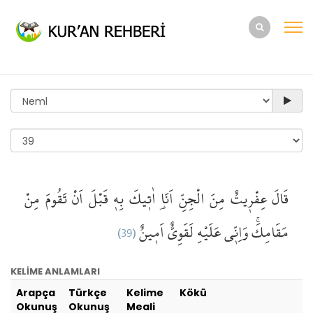
قَالَ
عِفْر۪يتٌ
مِنَ الْجِنِّ
اَنَا۬
اٰت۪يكَ
بِه۪
قَبْلَ
اَنْ تَقُومَ
مِنْ
(39)
اَم۪ينٌ
لَقَوِيٌّ
عَلَيْهِ
وَاِنّ۪ي
مَقَامِكَۚ
KELİME ANLAMLARI
Arapça
Türkçe
Kelime
Kökü
Okunuş
Okunuş
Meali