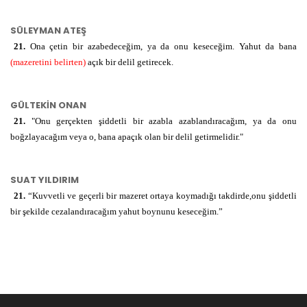
SÜLEYMAN ATEŞ
21.
Ona çetin bir azabedeceğim, ya da onu keseceğim. Yahut da bana
(mazeretini belirten)
açık bir delil getirecek.
GÜLTEKİN ONAN
21.
"Onu gerçekten şiddetli bir azabla azablandıracağım, ya da onu
boğzlayacağım veya o, bana apaçık olan bir delil getirmelidir."
SUAT YILDIRIM
21.
“Kuvvetli ve geçerli bir mazeret ortaya koymadığı takdirde,onu şiddetli
bir şekilde cezalandıracağım yahut boynunu keseceğim.”