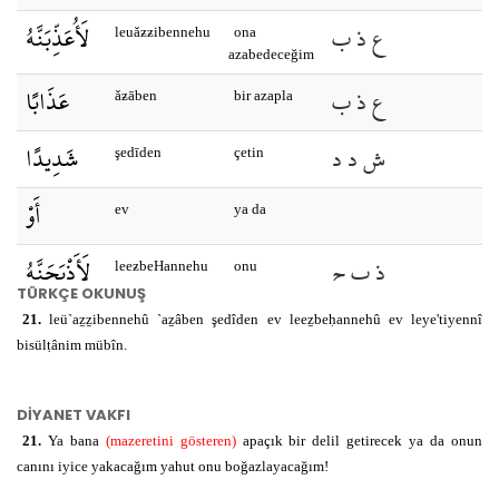
ع ذ ب
لَأُعَذِّبَنَّهُ
leuǎƶƶibennehu
ona
azabedeceğim
ع ذ ب
عَذَابًا
ǎƶāben
bir azapla
ش د د
شَدِيدًا
şedīden
çetin
أَوْ
ev
ya da
ذ ب ح
لَأَذْبَحَنَّهُ
leeƶbeHannehu
onu
keseceğim
TÜRKÇE OKUNUŞ
أَوْ
21.
leü`aẕẕibennehû `aẕâben şedîden ev leeẕbeḥannehû ev leye'tiyennî
ev
yahut da
bisülṭânim mübîn.
ا ت ي
لَيَأْتِيَنِّي
leye’tīennī
bana
getirecek
DİYANET VAKFI
س ل ط
بِسُلْطَانٍ
21.
Ya bana
(mazeretini gösteren)
apaçık bir delil getirecek ya da onun
bisulTānin
bir delil
canını iyice yakacağım yahut onu boğazlayacağım!