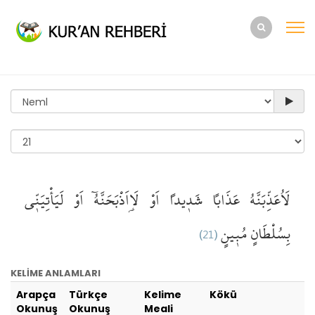
لَاُعَذِّبَنَّهُ
عَذَاباً
شَد۪يداً
اَوْ
لَا۬اَذْبَحَنَّهُٓ
اَوْ
لَيَأْتِيَنّ۪ي
(21)
مُب۪ينٍ
بِسُلْطَانٍ
KELİME ANLAMLARI
Arapça
Türkçe
Kelime
Kökü
Okunuş
Okunuş
Meali