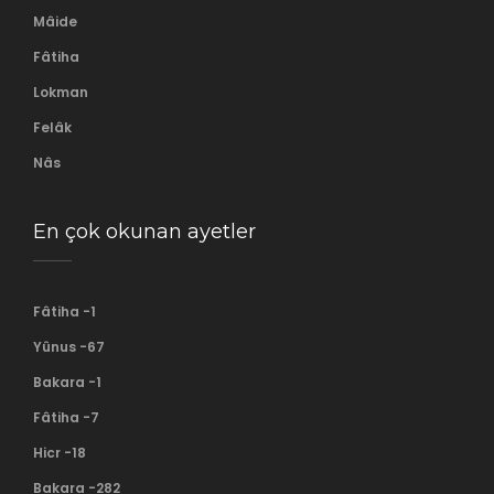
Mâide
Fâtiha
Lokman
Felâk
Nâs
En çok okunan ayetler
Fâtiha -1
Yûnus -67
Bakara -1
Fâtiha -7
Hicr -18
Bakara -282