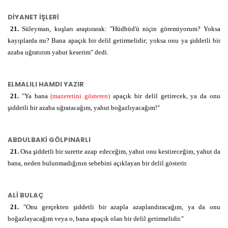
ب ي ن
مُبِينٍ
mubīnin
açık
DİYANET İŞLERİ
21.
Süleyman, kuşları araştırarak: "Hüdhüd'ü niçin göremiyorum? Yoksa
kayıplarda mı? Bana apaçık bir delil getirmelidir; yoksa onu ya şiddetli bir
azaba uğratırım yahut keserim" dedi.
ELMALILI HAMDI YAZIR
21.
"Ya bana
(mazeretini gösteren)
apaçık bir delil getirecek, ya da onu
şiddetli bir azaba uğratacağım, yahut boğazlıyacağım!"
ABDULBAKİ GÖLPINARLI
21.
Ona şiddetli bir surette azap edeceğim, yahut onu kestireceğim, yahut da
bana, neden bulunmadığının sebebini açıklayan bir delil gösterir.
ALİ BULAÇ
21.
"Onu gerçekten şiddetli bir azapla azaplandıracağım, ya da onu
boğazlayacağım veya o, bana apaçık olan bir delil getirmelidir."