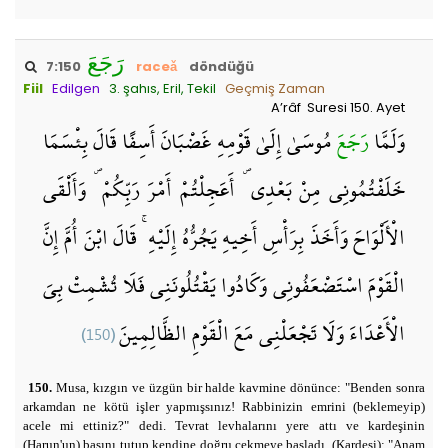
رَجَعَ
7:150
raceǎ
döndüğü
Fiil
Edilgen
3. şahıs, Eril, Tekil
Geçmiş Zaman
A’râf Suresi 150. Ayet
وَلَمَّا
رَجَعَ
مُوسَىٰ إِلَىٰ قَوْمِهِ غَضْبَانَ أَسِفًا قَالَ بِئْسَمَا
خَلَفْتُمُونِي مِنْ بَعْدِي ۖ أَعَجِلْتُمْ أَمْرَ رَبِّكُمْ ۖ وَأَلْقَى
الْأَلْوَاحَ وَأَخَذَ بِرَأْسِ أَخِيهِ يَجُرُّهُ إِلَيْهِ ۚ قَالَ ابْنَ أُمَّ إِنَّ
الْقَوْمَ اسْتَضْعَفُونِي وَكَادُوا يَقْتُلُونَنِي فَلَا تُشْمِتْ بِيَ
(150)
الْأَعْدَاءَ وَلَا تَجْعَلْنِي مَعَ الْقَوْمِ الظَّالِمِينَ
150.
Musa, kızgın ve üzgün bir halde kavmine dönünce: "Benden sonra
arkamdan ne kötü işler yapmışsınız! Rabbinizin emrini (beklemeyip)
acele mi ettiniz?" dedi. Tevrat levhalarını yere attı ve kardeşinin
(Harun'un) başını tutup kendine doğru çekmeye başladı. (Kardeşi): "Anam