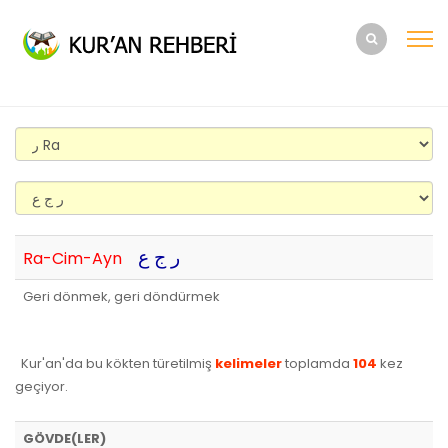
ر ج ع
Ra-Cim-Ayn
Geri dönmek, geri döndürmek
Kur'an'da bu kökten türetilmiş
kelimeler
toplamda
104
kez
geçiyor.
GÖVDE(LER)