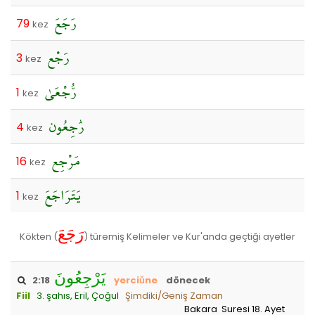
رَجَعَ
79
kez
رَجْع
3
kez
رُّجْعَىٰ
1
kez
رَٰجِعُون
4
kez
مَرْجِع
16
kez
يَتَرَاجَعَ
1
kez
رَجَعَ
Kökten (
) türemiş Kelimeler ve Kur'anda geçtiği ayetler
يَرْجِعُونَ
2:18
yerciǔne
dönecek
Fiil
3. şahıs, Eril, Çoğul
Şimdiki/Geniş Zaman
Bakara Suresi 18. Ayet