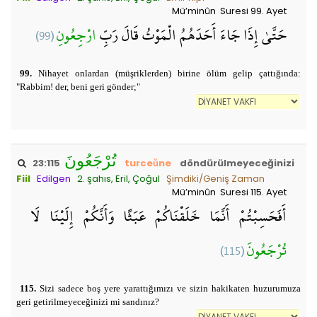
Mü’minûn Suresi 99. Ayet
(99)
ارْجِعُونِ
حَتَّىٰ إِذَا جَاءَ أَحَدَهُمُ الْمَوْتُ قَالَ رَبِّ
99.
Nihayet onlardan (müşriklerden) birine ölüm gelip çattığında:
"Rabbim! der, beni geri gönder;"
تُرْجَعُونَ
23:115
turceǔne
döndürülmeyeceğinizi
Fiil
Edilgen
2. şahıs, Eril, Çoğul
Şimdiki/Geniş Zaman
Mü’minûn Suresi 115. Ayet
أَفَحَسِبْتُمْ أَنَّمَا خَلَقْنَاكُمْ عَبَثًا وَأَنَّكُمْ إِلَيْنَا لَا
(115)
تُرْجَعُونَ
115.
Sizi sadece boş yere yarattığımızı ve sizin hakikaten huzurumuza
geri getirilmeyeceğinizi mi sandınız?