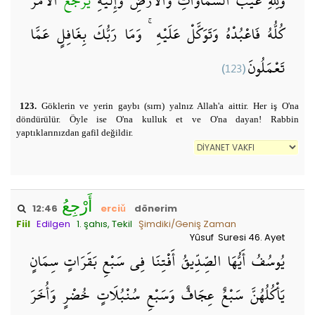
وَلِلَّهِ غَيْبُ السَّمَاوَاتِ وَالْأَرْضِ وَإِلَيْهِ
يُرْجَعُ
الْأَمْرُ
كُلُّهُ فَاعْبُدْهُ وَتَوَكَّلْ عَلَيْهِ ۚ وَمَا رَبُّكَ بِغَافِلٍ عَمَّا
(123)
تَعْمَلُونَ
123.
Göklerin ve yerin gaybı (sırrı) yalnız Allah'a aittir. Her iş O'na
döndürülür. Öyle ise O'na kulluk et ve O'na dayan! Rabbin
yaptıklarınızdan gafil değildir.
أَرْجِعُ
12:46
erciǔ
dönerim
Fiil
Edilgen
1. şahıs, Tekil
Şimdiki/Geniş Zaman
Yûsuf Suresi 46. Ayet
يُوسُفُ أَيُّهَا الصِّدِّيقُ أَفْتِنَا فِي سَبْعِ بَقَرَاتٍ سِمَانٍ
يَأْكُلُهُنَّ سَبْعٌ عِجَافٌ وَسَبْعِ سُنْبُلَاتٍ خُضْرٍ وَأُخَرَ