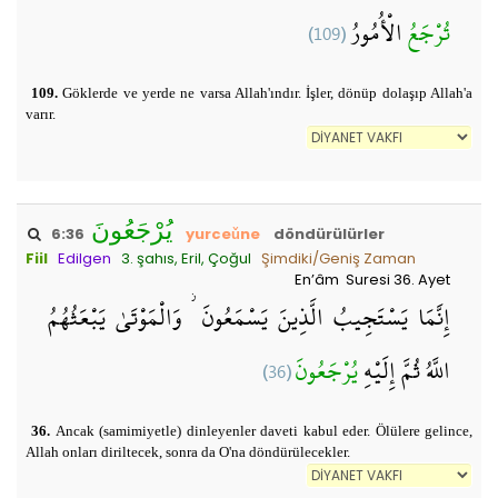
(109)
الْأُمُورُ
تُرْجَعُ
109.
Göklerde ve yerde ne varsa Allah'ındır. İşler, dönüp dolaşıp Allah'a
varır.
يُرْجَعُونَ
6:36
yurceǔne
döndürülürler
Fiil
Edilgen
3. şahıs, Eril, Çoğul
Şimdiki/Geniş Zaman
En’âm Suresi 36. Ayet
إِنَّمَا يَسْتَجِيبُ الَّذِينَ يَسْمَعُونَ ۘ وَالْمَوْتَىٰ يَبْعَثُهُمُ
(36)
يُرْجَعُونَ
اللَّهُ ثُمَّ إِلَيْهِ
36.
Ancak (samimiyetle) dinleyenler daveti kabul eder. Ölülere gelince,
Allah onları diriltecek, sonra da O'na döndürülecekler.