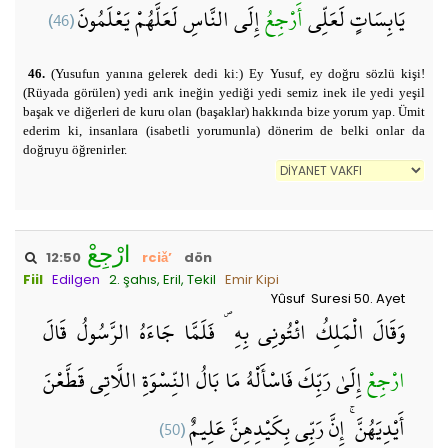
(46)
إِلَى النَّاسِ لَعَلَّهُمْ يَعْلَمُونَ
أَرْجِعُ
يَابِسَاتٍ لَعَلِّي
46.
(Yusufun yanına gelerek dedi ki:) Ey Yusuf, ey doğru sözlü kişi!
(Rüyada görülen) yedi arık ineğin yediği yedi semiz inek ile yedi yeşil
başak ve diğerleri de kuru olan (başaklar) hakkında bize yorum yap. Ümit
ederim ki, insanlara (isabetli yorumunla) dönerim de belki onlar da
doğruyu öğrenirler.
ارْجِعْ
12:50
rciǎ’
dön
Fiil
Edilgen
2. şahıs, Eril, Tekil
Emir Kipi
Yûsuf Suresi 50. Ayet
وَقَالَ الْمَلِكُ ائْتُونِي بِهِ ۖ فَلَمَّا جَاءَهُ الرَّسُولُ قَالَ
ارْجِعْ
إِلَىٰ رَبِّكَ فَاسْأَلْهُ مَا بَالُ النِّسْوَةِ اللَّاتِي قَطَّعْنَ
(50)
أَيْدِيَهُنَّ ۚ إِنَّ رَبِّي بِكَيْدِهِنَّ عَلِيمٌ