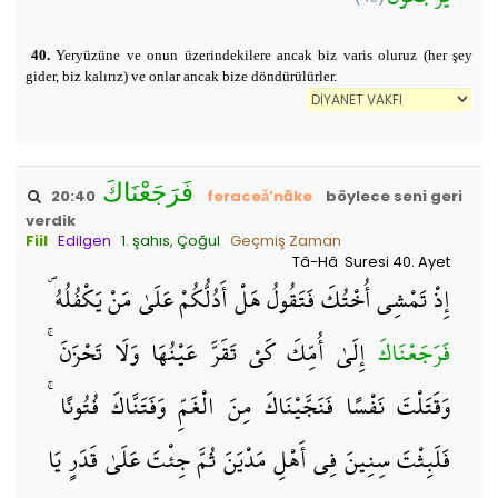
40.
Yeryüzüne ve onun üzerindekilere ancak biz varis oluruz (her şey
gider, biz kalırız) ve onlar ancak bize döndürülürler.
فَرَجَعْنَاكَ
20:40
feraceǎ’nāke
böylece seni geri
verdik
Fiil
Edilgen
1. şahıs, Çoğul
Geçmiş Zaman
Tâ-Hâ Suresi 40. Ayet
إِذْ تَمْشِي أُخْتُكَ فَتَقُولُ هَلْ أَدُلُّكُمْ عَلَىٰ مَنْ يَكْفُلُهُ ۖ
فَرَجَعْنَاكَ
إِلَىٰ أُمِّكَ كَيْ تَقَرَّ عَيْنُهَا وَلَا تَحْزَنَ ۚ
وَقَتَلْتَ نَفْسًا فَنَجَّيْنَاكَ مِنَ الْغَمِّ وَفَتَنَّاكَ فُتُونًا ۚ
فَلَبِثْتَ سِنِينَ فِي أَهْلِ مَدْيَنَ ثُمَّ جِئْتَ عَلَىٰ قَدَرٍ يَا