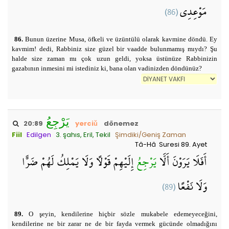
(86)
مَوْعِدِي
86.
Bunun üzerine Musa, öfkeli ve üzüntülü olarak kavmine döndü. Ey
kavmim! dedi, Rabbiniz size güzel bir vaadde bulunmamış mıydı? Şu
halde size zaman mı çok uzun geldi, yoksa üstünüze Rabbinizin
gazabının inmesini mi istediniz ki, bana olan vadinizden döndünüz?
يَرْجِعُ
20:89
yerciǔ
dönemez
Fiil
Edilgen
3. şahıs, Eril, Tekil
Şimdiki/Geniş Zaman
Tâ-Hâ Suresi 89. Ayet
أَفَلَا يَرَوْنَ أَلَّا
يَرْجِعُ
إِلَيْهِمْ قَوْلًا وَلَا يَمْلِكُ لَهُمْ ضَرًّا
(89)
وَلَا نَفْعًا
89.
O şeyin, kendilerine hiçbir sözle mukabele edemeyeceğini,
kendilerine ne bir zarar ne de bir fayda vermek gücünde olmadığını