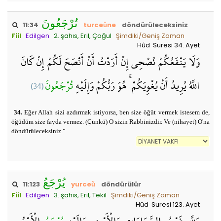
تُرْجَعُونَ
11:34
turceǔne
döndürüleceksiniz
Fiil
Edilgen
2. şahıs, Eril, Çoğul
Şimdiki/Geniş Zaman
Hûd Suresi 34. Ayet
وَلَا يَنْفَعُكُمْ نُصْحِي إِنْ أَرَدْتُ أَنْ أَنْصَحَ لَكُمْ إِنْ كَانَ
(34)
تُرْجَعُونَ
اللَّهُ يُرِيدُ أَنْ يُغْوِيَكُمْ ۚ هُوَ رَبُّكُمْ وَإِلَيْهِ
34.
Eğer Allah sizi azdırmak istiyorsa, ben size öğüt vermek istesem de,
öğüdüm size fayda vermez. (Çünkü) O sizin Rabbinizdir. Ve (nihayet) O'na
döndürüleceksiniz."
يُرْجَعُ
11:123
yurceǔ
döndürülür
Fiil
Edilgen
3. şahıs, Eril, Tekil
Şimdiki/Geniş Zaman
Hûd Suresi 123. Ayet