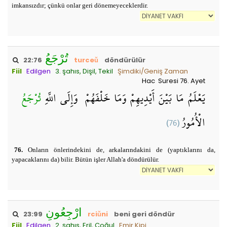
imkansızdır; çünkü onlar geri dönemeyeceklerdir.
تُرْجَعُ
22:76
turceǔ
döndürülür
Fiil
Edilgen
3. şahıs, Dişil, Tekil
Şimdiki/Geniş Zaman
Hac Suresi 76. Ayet
يَعْلَمُ مَا بَيْنَ أَيْدِيهِمْ وَمَا خَلْفَهُمْ ۗ وَإِلَى اللَّهِ
تُرْجَعُ
(76)
الْأُمُورُ
76.
Onların önlerindekini de, arkalarındakini de (yaptıklarını da,
yapacaklarını da) bilir. Bütün işler Allah'a döndürülür.
ارْجِعُونِ
23:99
rciǔni
beni geri döndür
Fiil
Edilgen
2. şahıs, Eril, Çoğul
Emir Kipi