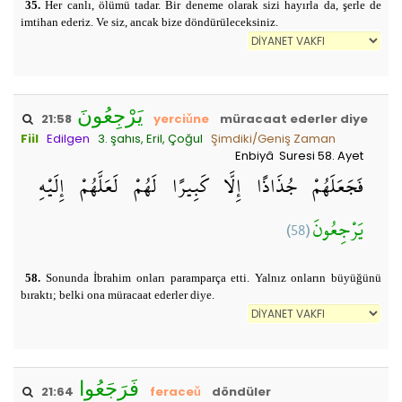
35.
Her canlı, ölümü tadar. Bir deneme olarak sizi hayırla da, şerle de
imtihan ederiz. Ve siz, ancak bize döndürüleceksiniz.
يَرْجِعُونَ
21:58
yerciǔne
müracaat ederler diye
Fiil
Edilgen
3. şahıs, Eril, Çoğul
Şimdiki/Geniş Zaman
Enbiyâ Suresi 58. Ayet
فَجَعَلَهُمْ جُذَاذًا إِلَّا كَبِيرًا لَهُمْ لَعَلَّهُمْ إِلَيْهِ
(58)
يَرْجِعُونَ
58.
Sonunda İbrahim onları paramparça etti. Yalnız onların büyüğünü
bıraktı; belki ona müracaat ederler diye.
فَرَجَعُوا
21:64
feraceǔ
döndüler