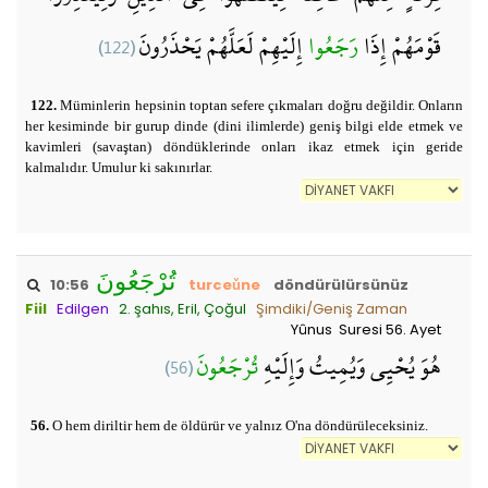
(122)
إِلَيْهِمْ لَعَلَّهُمْ يَحْذَرُونَ
رَجَعُوا
قَوْمَهُمْ إِذَا
122.
Müminlerin hepsinin toptan sefere çıkmaları doğru değildir. Onların
her kesiminde bir gurup dinde (dini ilimlerde) geniş bilgi elde etmek ve
kavimleri (savaştan) döndüklerinde onları ikaz etmek için geride
kalmalıdır. Umulur ki sakınırlar.
تُرْجَعُونَ
10:56
turceǔne
döndürülürsünüz
Fiil
Edilgen
2. şahıs, Eril, Çoğul
Şimdiki/Geniş Zaman
Yûnus Suresi 56. Ayet
(56)
تُرْجَعُونَ
هُوَ يُحْيِي وَيُمِيتُ وَإِلَيْهِ
56.
O hem diriltir hem de öldürür ve yalnız O'na döndürüleceksiniz.