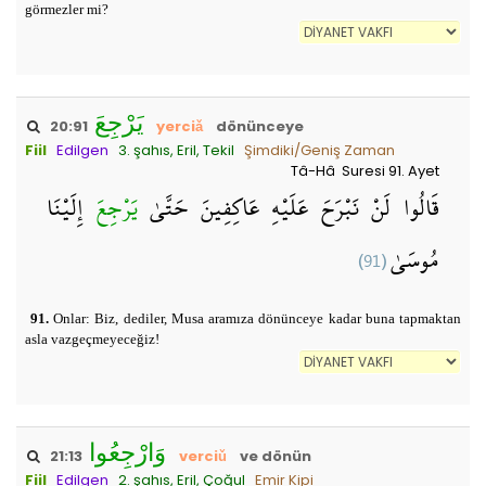
görmezler mi?
يَرْجِعَ
20:91
yerciǎ
dönünceye
Fiil
Edilgen
3. şahıs, Eril, Tekil
Şimdiki/Geniş Zaman
Tâ-Hâ Suresi 91. Ayet
قَالُوا لَنْ نَبْرَحَ عَلَيْهِ عَاكِفِينَ حَتَّىٰ
يَرْجِعَ
إِلَيْنَا
(91)
مُوسَىٰ
91.
Onlar: Biz, dediler, Musa aramıza dönünceye kadar buna tapmaktan
asla vazgeçmeyeceğiz!
وَارْجِعُوا
21:13
verciǔ
ve dönün
Fiil
Edilgen
2. şahıs, Eril, Çoğul
Emir Kipi