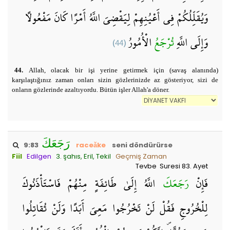
وَيُقَلِّلُكُمْ فِي أَعْيُنِهِمْ لِيَقْضِيَ اللَّهُ أَمْرًا كَانَ مَفْعُولًا ۗ
(44)
الْأُمُورُ
تُرْجَعُ
وَإِلَى اللَّهِ
44.
Allah, olacak bir işi yerine getirmek için (savaş alanında)
karşılaştığınız zaman onları sizin gözlerinizde az gösteriyor, sizi de
onların gözlerinde azaltıyordu. Bütün işler Allah'a döner.
رَجَعَكَ
9:83
raceǎke
seni döndürürse
Fiil
Edilgen
3. şahıs, Eril, Tekil
Geçmiş Zaman
Tevbe Suresi 83. Ayet
فَإِنْ
رَجَعَكَ
اللَّهُ إِلَىٰ طَائِفَةٍ مِنْهُمْ فَاسْتَأْذَنُوكَ
لِلْخُرُوجِ فَقُلْ لَنْ تَخْرُجُوا مَعِيَ أَبَدًا وَلَنْ تُقَاتِلُوا