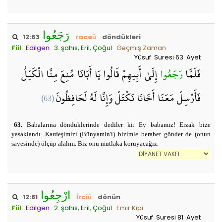
رَجَعُوا
12:63
raceǔ
döndükleri
Fiil
Edilgen
3. şahıs, Eril, Çoğul
Geçmiş Zaman
Yûsuf Suresi 63. Ayet
فَلَمَّا
رَجَعُوا
إِلَىٰ أَبِيهِمْ قَالُوا يَا أَبَانَا مُنِعَ مِنَّا الْكَيْلُ
(63)
فَأَرْسِلْ مَعَنَا أَخَانَا نَكْتَلْ وَإِنَّا لَهُ لَحَافِظُونَ
63.
Babalarına döndüklerinde dediler ki: Ey babamız! Erzak bize
yasaklandı. Kardeşimizi (Bünyamin'i) bizimle beraber gönder de (onun
sayesinde) ölçüp alalım. Biz onu mutlaka koruyacağız.
ارْجِعُوا
12:81
İrciǔ
dönün
Fiil
Edilgen
2. şahıs, Eril, Çoğul
Emir Kipi
Yûsuf Suresi 81. Ayet