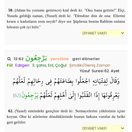
50.
(Adam bu yorumu getirince) kral dedi ki: "Onu bana getirin!" Elçi,
Yusufa geldiği zaman, (Yusuf) dedi ki: "Efendine dön de ona: Ellerini
kesen o kadınların zoru neydi? diye sor. Şüphesiz benim Rabbim onların
hilesini çok iyi bilir."
يَرْجِعُونَ
12:62
yerciǔne
geri dönerler
Fiil
Edilgen
3. şahıs, Eril, Çoğul
Şimdiki/Geniş Zaman
Yûsuf Suresi 62. Ayet
وَقَالَ لِفِتْيَانِهِ اجْعَلُوا بِضَاعَتَهُمْ فِي رِحَالِهِمْ لَعَلَّهُمْ
(62)
يَرْجِعُونَ
يَعْرِفُونَهَا إِذَا انْقَلَبُوا إِلَىٰ أَهْلِهِمْ لَعَلَّهُمْ
62.
(Yusuf) emrindeki gençlere dedi ki: Sermayelerini yüklerinin içine
koyun. Olur ki ailelerine döndüklerinde bunun farkına varırlar da belki
geri gelirler.