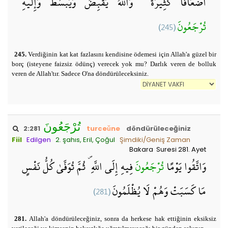
أَضْعَافًا كَثِيرَةً ۚ وَاللَّهُ يَقْبِضُ وَيَبْسُطُ وَإِلَيْهِ
(245)
تُرْجَعُونَ
245.
Verdiğinin kat kat fazlasını kendisine ödemesi için Allah'a güzel bir
borç (isteyene faizsiz ödünç) verecek yok mu? Darlık veren de bolluk
veren de Allah'tır. Sadece O'na döndürüleceksiniz.
تُرْجَعُونَ
2:281
turceǔne
döndürüleceğiniz
Fiil
Edilgen
2. şahıs, Eril, Çoğul
Şimdiki/Geniş Zaman
Bakara Suresi 281. Ayet
وَاتَّقُوا يَوْمًا
تُرْجَعُونَ
فِيهِ إِلَى اللَّهِ ۖ ثُمَّ تُوَفَّىٰ كُلُّ نَفْسٍ
(281)
مَا كَسَبَتْ وَهُمْ لَا يُظْلَمُونَ
281.
Allah'a döndürüleceğiniz, sonra da herkese hak ettiğinin eksiksiz