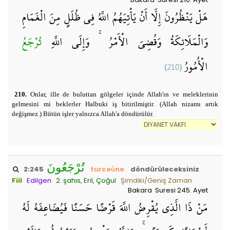
هَلْ يَنْظُرُونَ إِلَّا أَنْ يَأْتِيَهُمُ اللَّهُ فِي ظُلَلٍ مِنَ الْغَمَامِ
وَالْمَلَائِكَةُ وَقُضِيَ الْأَمْرُ ۚ وَإِلَى اللَّهِ
تُرْجَعُ
(210)
الْأُمُورُ
210.
Onlar, ille de buluttan gölgeler içinde Allah'ın ve meleklerinin
gelmesini mi beklerler Halbuki iş bitirilmiştir. (Allah nizamı artık
değişmez.) Bütün işler yalnızca Allah'a döndürülür.
تُرْجَعُونَ
2:245
turceǔne
döndürüleceksiniz
Fiil
Edilgen
2. şahıs, Eril, Çoğul
Şimdiki/Geniş Zaman
Bakara Suresi 245. Ayet
مَنْ ذَا الَّذِي يُقْرِضُ اللَّهَ قَرْضًا حَسَنًا فَيُضَاعِفَهُ لَهُ