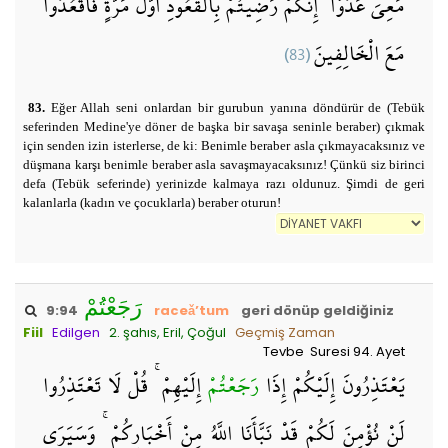
مَعِيَ عَدُوًّا ۖ إِنَّكُمْ رَضِيتُمْ بِالْقُعُودِ أَوَّلَ مَرَّةٍ فَاقْعُدُوا
(83)
مَعَ الْخَالِفِينَ
83.
Eğer Allah seni onlardan bir gurubun yanına döndürür de (Tebük
seferinden Medine'ye döner de başka bir savaşa seninle beraber) çıkmak
için senden izin isterlerse, de ki: Benimle beraber asla çıkmayacaksınız ve
düşmana karşı benimle beraber asla savaşmayacaksınız! Çünkü siz birinci
defa (Tebük seferinde) yerinizde kalmaya razı oldunuz. Şimdi de geri
kalanlarla (kadın ve çocuklarla) beraber oturun!
رَجَعْتُمْ
9:94
raceǎ’tum
geri dönüp geldiğiniz
Fiil
Edilgen
2. şahıs, Eril, Çoğul
Geçmiş Zaman
Tevbe Suresi 94. Ayet
يَعْتَذِرُونَ إِلَيْكُمْ إِذَا
رَجَعْتُمْ
إِلَيْهِمْ ۚ قُلْ لَا تَعْتَذِرُوا
لَنْ نُؤْمِنَ لَكُمْ قَدْ نَبَّأَنَا اللَّهُ مِنْ أَخْبَارِكُمْ ۚ وَسَيَرَى