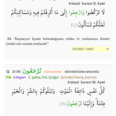
Enbiyâ Suresi 13. Ayet
لَا تَرْكُضُوا
وَارْجِعُوا
إِلَىٰ مَا أُتْرِفْتُمْ فِيهِ وَمَسَاكِنِكُمْ
(13)
لَعَلَّكُمْ تُسْأَلُونَ
13.
"Kaçmayın! İçinde bulunduğunuz refaha ve yurtlarınıza dönün!
Çünkü size sorular sorulacak!"
تُرْجَعُونَ
21:35
turceǔne
döndürüleceksiniz
Fiil
Edilgen
2. şahıs, Eril, Çoğul
Şimdiki/Geniş Zaman
Enbiyâ Suresi 35. Ayet
كُلُّ نَفْسٍ ذَائِقَةُ الْمَوْتِ ۗ وَنَبْلُوكُمْ بِالشَّرِّ وَالْخَيْرِ
(35)
تُرْجَعُونَ
فِتْنَةً ۖ وَإِلَيْنَا