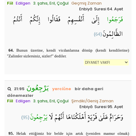
Fiil
Edilgen
3. şahıs, Eril, Çoğul
Geçmiş Zaman
Enbiyâ Suresi 64. Ayet
فَرَجَعُوا
إِلَىٰ أَنْفُسِهِمْ فَقَالُوا إِنَّكُمْ أَنْتُمُ
(64)
الظَّالِمُونَ
64.
Bunun üzerine, kendi vicdanlarına dönüp (kendi kendilerine)
"Zalimler sizlersiniz, sizler!" dediler.
يَرْجِعُونَ
21:95
yerciǔne
bir daha geri
dönemezler
Fiil
Edilgen
3. şahıs, Eril, Çoğul
Şimdiki/Geniş Zaman
Enbiyâ Suresi 95. Ayet
(95)
يَرْجِعُونَ
وَحَرَامٌ عَلَىٰ قَرْيَةٍ أَهْلَكْنَاهَا أَنَّهُمْ لَا
95.
Helak ettiğimiz bir belde için artık (yeniden mamur olmak)