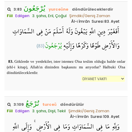
يُرْجَعُونَ
3:83
yurceǔne
döndürüleceklerdir
Fiil
Edilgen
3. şahıs, Eril, Çoğul
Şimdiki/Geniş Zaman
Âl-i İmrân Suresi 83. Ayet
أَفَغَيْرَ دِينِ اللَّهِ يَبْغُونَ وَلَهُ أَسْلَمَ مَنْ فِي السَّمَاوَاتِ
(83)
يُرْجَعُونَ
وَالْأَرْضِ طَوْعًا وَكَرْهًا وَإِلَيْهِ
83.
Göklerde ve yerdekiler, ister istemez O'na teslim olduğu halde onlar
(ehl-i kitap), Allah'ın dininden başkasını mı arıyorlar? Halbuki O'na
döndürüleceklerdir.
تُرْجَعُ
3:109
turceǔ
döndürülür
Fiil
Edilgen
3. şahıs, Dişil, Tekil
Şimdiki/Geniş Zaman
Âl-i İmrân Suresi 109. Ayet
وَلِلَّهِ مَا فِي السَّمَاوَاتِ وَمَا فِي الْأَرْضِ ۚ وَإِلَى اللَّهِ