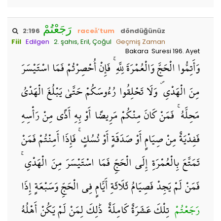
رَجَعْتُمْ
2:196
raceǎ’tum
döndüğünüz
Fiil
Edilgen
2. şahıs, Eril, Çoğul
Geçmiş Zaman
Bakara Suresi 196. Ayet
وَأَتِمُّوا الْحَجَّ وَالْعُمْرَةَ لِلَّهِ ۚ فَإِنْ أُحْصِرْتُمْ فَمَا اسْتَيْسَرَ
مِنَ الْهَدْيِ ۖ وَلَا تَحْلِقُوا رُءُوسَكُمْ حَتَّىٰ يَبْلُغَ الْهَدْيُ
مَحِلَّهُ ۚ فَمَنْ كَانَ مِنْكُمْ مَرِيضًا أَوْ بِهِ أَذًى مِنْ رَأْسِهِ
فَفِدْيَةٌ مِنْ صِيَامٍ أَوْ صَدَقَةٍ أَوْ نُسُكٍ ۚ فَإِذَا أَمِنْتُمْ فَمَنْ
تَمَتَّعَ بِالْعُمْرَةِ إِلَى الْحَجِّ فَمَا اسْتَيْسَرَ مِنَ الْهَدْيِ ۚ
فَمَنْ لَمْ يَجِدْ فَصِيَامُ ثَلَاثَةِ أَيَّامٍ فِي الْحَجِّ وَسَبْعَةٍ إِذَا
رَجَعْتُمْ
ۗ تِلْكَ عَشَرَةٌ كَامِلَةٌ ۗ ذَٰلِكَ لِمَنْ لَمْ يَكُنْ أَهْلُهُ