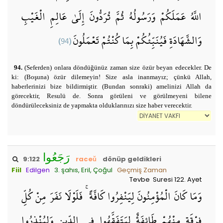
اللَّهُ عَمَلَكُمْ وَرَسُولُهُ ثُمَّ تُرَدُّونَ إِلَىٰ عَالِمِ الْغَيْبِ
(94)
وَالشَّهَادَةِ فَيُنَبِّئُكُمْ بِمَا كُنْتُمْ تَعْمَلُونَ
94.
(Seferden) onlara döndüğünüz zaman size özür beyan edecekler. De
ki: (Boşuna) özür dilemeyin! Size asla inanmayız; çünkü Allah,
haberlerinizi bize bildirmiştir. (Bundan sonraki) amelinizi Allah da
görecektir, Resulü de. Sonra görüleni ve görülmeyeni bilene
döndürüleceksiniz de yapmakta olduklarınızı size haber verecektir.
رَجَعُوا
9:122
raceǔ
dönüp geldikleri
Fiil
Edilgen
3. şahıs, Eril, Çoğul
Geçmiş Zaman
Tevbe Suresi 122. Ayet
وَمَا كَانَ الْمُؤْمِنُونَ لِيَنْفِرُوا كَافَّةً ۚ فَلَوْلَا نَفَرَ مِنْ كُلِّ
فِرْقَةٍ مِنْهُمْ طَائِفَةٌ لِيَتَفَقَّهُوا فِي الدِّينِ وَلِيُنْذِرُوا