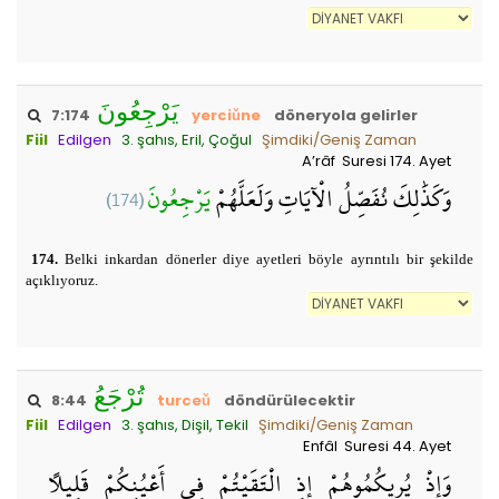
يَرْجِعُونَ
7:174
yerciǔne
döneryola gelirler
Fiil
Edilgen
3. şahıs, Eril, Çoğul
Şimdiki/Geniş Zaman
A’râf Suresi 174. Ayet
(174)
يَرْجِعُونَ
وَكَذَٰلِكَ نُفَصِّلُ الْآيَاتِ وَلَعَلَّهُمْ
174.
Belki inkardan dönerler diye ayetleri böyle ayrıntılı bir şekilde
açıklıyoruz.
تُرْجَعُ
8:44
turceǔ
döndürülecektir
Fiil
Edilgen
3. şahıs, Dişil, Tekil
Şimdiki/Geniş Zaman
Enfâl Suresi 44. Ayet
وَإِذْ يُرِيكُمُوهُمْ إِذِ الْتَقَيْتُمْ فِي أَعْيُنِكُمْ قَلِيلًا