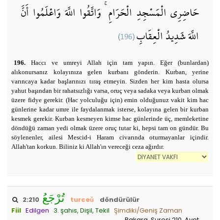
حَاضِرِي الْمَسْجِدِ الْحَرَامِ ۚ وَاتَّقُوا اللَّهَ وَاعْلَمُوا أَنَّ
(196)
اللَّهَ شَدِيدُ الْعِقَابِ
196.
Haccı ve umreyi Allah için tam yapın. Eğer (bunlardan)
alıkonursanız kolayınıza gelen kurbanı gönderin. Kurban, yerine
varıncaya kadar başlarınızı tıraş etmeyin. Sizden her kim hasta olursa
yahut başından bir rahatsızlığı varsa, oruç veya sadaka veya kurban olmak
üzere fidye gerekir. (Hac yolculuğu için) emin olduğunuz vakit kim hac
günlerine kadar umre ile faydalanmak isterse, kolayına gelen bir kurban
kesmek gerekir. Kurban kesmeyen kimse hac günlerinde üç, memleketine
döndüğü zaman yedi olmak üzere oruç tutar ki, hepsi tam on gündür. Bu
söylenenler, ailesi Mescid-i Haram civarında oturmayanlar içindir.
Allah'tan korkun. Biliniz ki Allah'ın vereceği ceza ağırdır.
تُرْجَعُ
2:210
turceǔ
döndürülür
Fiil
Edilgen
3. şahıs, Dişil, Tekil
Şimdiki/Geniş Zaman
Bakara Suresi 210. Ayet