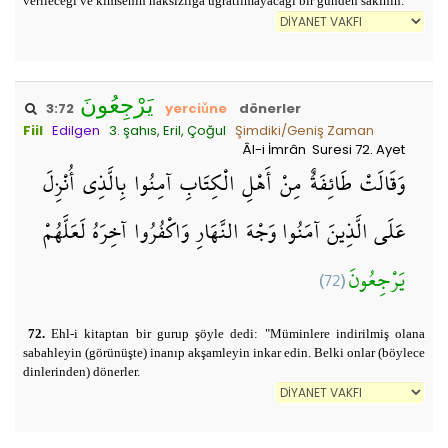
verileceği ve kimsenin haksızlığa uğratılmayacağı bir günden sakının.
يَرْجِعُونَ
3:72
yerciǔne
dönerler
Fiil
Edilgen
3. şahıs, Eril, Çoğul
Şimdiki/Geniş Zaman
Âl-i İmrân Suresi 72. Ayet
وَقَالَتْ طَائِفَةٌ مِنْ أَهْلِ الْكِتَابِ آمِنُوا بِالَّذِي أُنْزِلَ
عَلَى الَّذِينَ آمَنُوا وَجْهَ النَّهَارِ وَاكْفُرُوا آخِرَهُ لَعَلَّهُمْ
(72)
يَرْجِعُونَ
72.
Ehl-i kitaptan bir gurup şöyle dedi: "Müminlere indirilmiş olana
sabahleyin (görünüşte) inanıp akşamleyin inkar edin. Belki onlar (böylece
dinlerinden) dönerler.