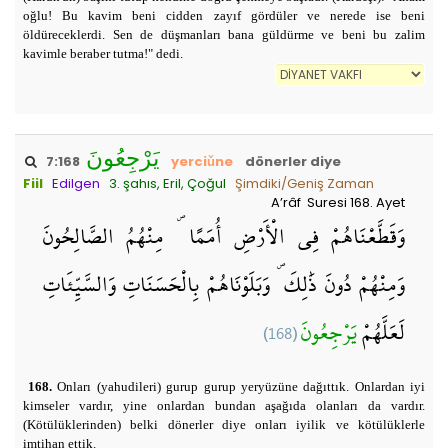
oğlu! Bu kavim beni cidden zayıf gördüler ve nerede ise beni
öldüreceklerdi. Sen de düşmanları bana güldürme ve beni bu zalim
kavimle beraber tutma!" dedi.
يَرْجِعُونَ
7:168
yerciǔne
dönerler diye
Fiil
Edilgen
3. şahıs, Eril, Çoğul
Şimdiki/Geniş Zaman
A’râf Suresi 168. Ayet
وَقَطَّعْنَاهُمْ فِي الْأَرْضِ أُمَمًا ۖ مِنْهُمُ الصَّالِحُونَ
وَمِنْهُمْ دُونَ ذَٰلِكَ ۖ وَبَلَوْنَاهُمْ بِالْحَسَنَاتِ وَالسَّيِّئَاتِ
(168)
يَرْجِعُونَ
لَعَلَّهُمْ
168.
Onları (yahudileri) gurup gurup yeryüzüne dağıttık. Onlardan iyi
kimseler vardır, yine onlardan bundan aşağıda olanları da vardır.
(Kötülüklerinden) belki dönerler diye onları iyilik ve kötülüklerle
imtihan ettik.