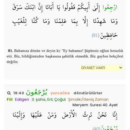
ارْجِعُوا
إِلَىٰ أَبِيكُمْ فَقُولُوا يَا أَبَانَا إِنَّ ابْنَكَ سَرَقَ
وَمَا شَهِدْنَا إِلَّا بِمَا عَلِمْنَا وَمَا كُنَّا لِلْغَيْبِ
(81)
حَافِظِينَ
81.
Babanıza dönün ve deyin ki: "Ey babamız! Şüphesiz oğlun hırsızlık
etti. Biz, bildiğimizden başkasına şahitlik etmedik. Biz gaybın bekçileri
değiliz.
يُرْجَعُونَ
19:40
yurceǔne
döndürülürler
Fiil
Edilgen
3. şahıs, Eril, Çoğul
Şimdiki/Geniş Zaman
Meryem Suresi 40. Ayet
إِنَّا نَحْنُ نَرِثُ الْأَرْضَ وَمَنْ عَلَيْهَا وَإِلَيْنَا
(40)
يُرْجَعُونَ