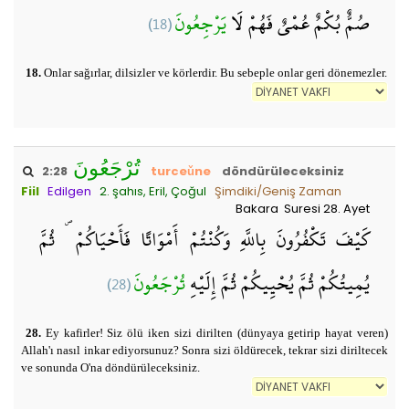
(18)
يَرْجِعُونَ
صُمٌّ بُكْمٌ عُمْيٌ فَهُمْ لَا
18.
Onlar sağırlar, dilsizler ve körlerdir. Bu sebeple onlar geri dönemezler.
تُرْجَعُونَ
2:28
turceǔne
döndürüleceksiniz
Fiil
Edilgen
2. şahıs, Eril, Çoğul
Şimdiki/Geniş Zaman
Bakara Suresi 28. Ayet
كَيْفَ تَكْفُرُونَ بِاللَّهِ وَكُنْتُمْ أَمْوَاتًا فَأَحْيَاكُمْ ۖ ثُمَّ
(28)
تُرْجَعُونَ
يُمِيتُكُمْ ثُمَّ يُحْيِيكُمْ ثُمَّ إِلَيْهِ
28.
Ey kafirler! Siz ölü iken sizi dirilten (dünyaya getirip hayat veren)
Allah'ı nasıl inkar ediyorsunuz? Sonra sizi öldürecek, tekrar sizi diriltecek
ve sonunda O'na döndürüleceksiniz.