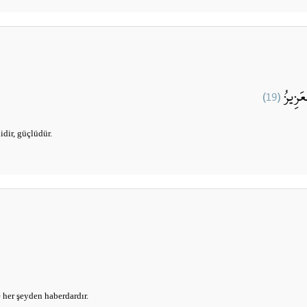
(19)
عَزِيزُ
idir, güçlüdür.
 her şeyden haberdardır.