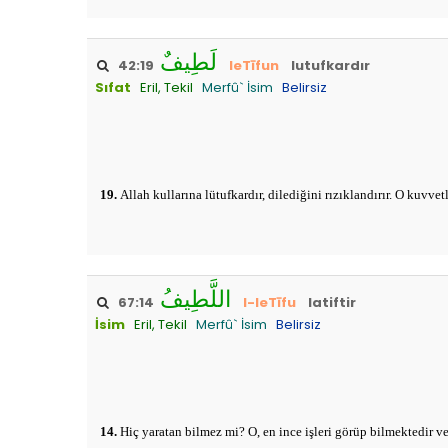
لَطِيفٌ
42:19
leTīfun
lutufkardır
Sıfat
Eril, Tekil
Merfû` İsim
Belirsiz
19.
Allah kullarına lütufkardır, dilediğini rızıklandırır. O kuvvetl
اللَّطِيفُ
67:14
l-leTīfu
latiftir
İsim
Eril, Tekil
Merfû` İsim
Belirsiz
14.
Hiç yaratan bilmez mi? O, en ince işleri görüp bilmektedir ve