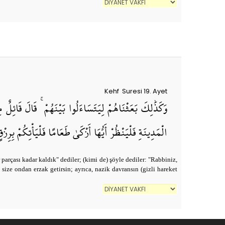
Kehf Suresi 19. Ayet
وَكَذَٰلِكَ بَعَثْنَاهُمْ لِيَتَسَاءَلُوا بَيْنَهُمْ ۚ قَالَ قَائِلٌ مِ
الْمَدِينَةِ فَلْيَنْظُرْ أَيُّهَا أَزْكَىٰ طَعَامًا فَلْيَأْتِكُمْ بِرِزْ
 parçası kadar kaldık" dediler; (kimi de) şöyle dediler: "Rabbiniz,
 size ondan erzak getirsin; ayrıca, nazik davransın (gizli hareket