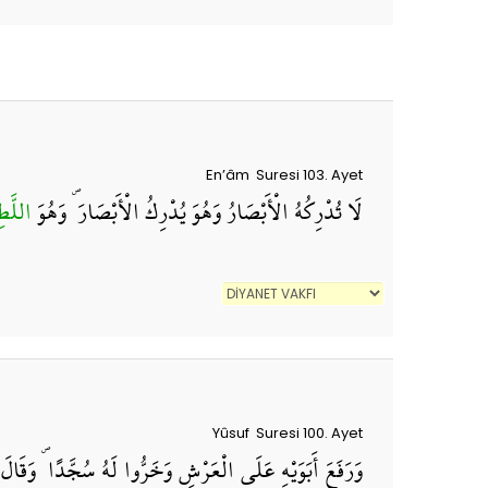
En’âm Suresi 103. Ayet
لَا تُدْرِكُهُ الْأَبْصَارُ وَهُوَ يُدْرِكُ الْأَبْصَارَ ۖ وَهُوَ
اللَّ
Yûsuf Suresi 100. Ayet
وَرَفَعَ أَبَوَيْهِ عَلَى الْعَرْشِ وَخَرُّوا لَهُ سُجَّدًا ۖ وَقَا