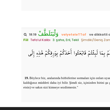
وَلْيَتَلَطَّفْ
18:19
velyeteleTTaf
ve dikkatli
Fiil
Tefa’ul Kalıbı
3. şahıs, Eril, Tekil
Şimdiki/Geniş Za
َمُ بِمَا لَبِثْتُمْ فَابْعَثُوا أَحَدَكُمْ بِوَرِقِكُمْ هَٰذِهِ إِلَى
19.
Böylece biz, aralarında birbirlerine sormaları için onları uy
kaldığınız müddeti daha iyi bilir. Şimdi siz, içinizden birini şu
etsin) ve sakın sizi kimseye sezdirmesin."