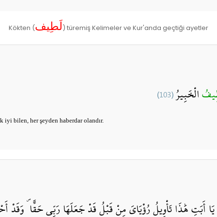
لَطِيف
Kökten (
) türemiş Kelimeler ve Kur'anda geçtiği ayetler
(103)
الْخَبِيرُ
طِيفُ
 iyi bilen, her şeyden haberdar olandır.
لَ يَا أَبَتِ هَٰذَا تَأْوِيلُ رُؤْيَايَ مِنْ قَبْلُ قَدْ جَعَلَهَا رَبِّي حَقًّا ۖ وَقَد