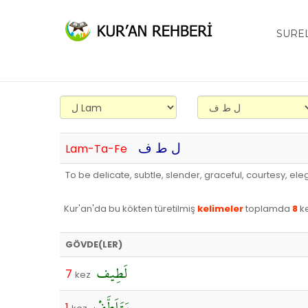
SURE
ل ط ف
Lam-Ta-Fe
To be delicate, subtle, slender, graceful, courtesy, eleg
Kur'an'da bu kökten türetilmiş
kelimeler
toplamda
8
ke
GÖVDE(LER)
لَطِيف
7
kez
يَتَلَطَّفْ
1