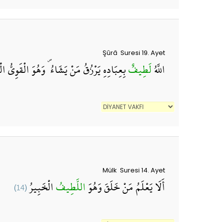
Şûrâ Suresi 19. Ayet
اللَّهُ
لَطِيفٌ
بِعِبَادِهِ يَرْزُقُ مَنْ يَشَاءُ ۖ وَهُوَ الْقَوِيُّ الْ
Mülk Suresi 14. Ayet
(14)
الْخَبِيرُ
اللَّطِيفُ
أَلَا يَعْلَمُ مَنْ خَلَقَ وَهُوَ