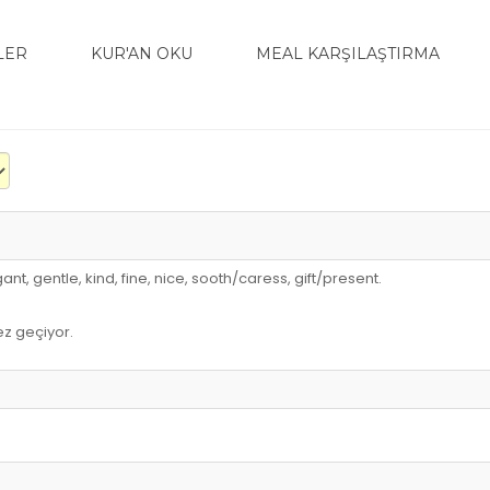
LER
KUR'AN OKU
MEAL KARŞILAŞTIRMA
ant, gentle, kind, fine, nice, sooth/caress, gift/present.
z geçiyor.