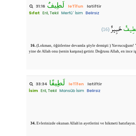
لَطِيفٌ
31:16
leTīfun
latiftir
Sıfat
Eril, Tekil
Merfû` İsim
Belirsiz
(16)
خَبِيرٌ
َطِيفٌ
16.
(Lokman, öğütlerine devamla şöyle demişti:) Yavrucuğum! Yapt
yine de Allah onu (senin karşına) getirir. Doğrusu Allah, en ince 
لَطِيفًا
33:34
leTīfen
latiftir
İsim
Eril, Tekil
Mansûb İsim
Belirsiz
34.
Evlerinizde okunan Allah'ın ayetlerini ve hikmeti hatırlayın.