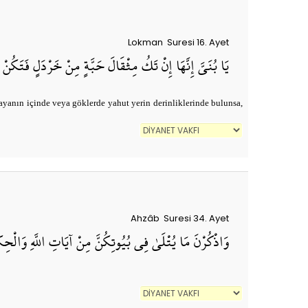
Lokman Suresi 16. Ayet
يَا بُنَيَّ إِنَّهَا إِنْ تَكُ مِثْقَالَ حَبَّةٍ مِنْ خَرْدَلٍ فَتَكُنْ
kayanın içinde veya göklerde yahut yerin derinliklerinde bulunsa,
Ahzâb Suresi 34. Ayet
وَاذْكُرْنَ مَا يُتْلَىٰ فِي بُيُوتِكُنَّ مِنْ آيَاتِ اللَّهِ وَالْحِكْمَ