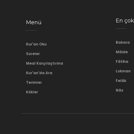
En çok
Menü
Bakara
Kur'an Oku
Mâide
Sureler
Fâtiha
Meal Karşılaştırma
Lokman
Kur'an'da Ara
Felâk
Terimler
Nâs
Kökler