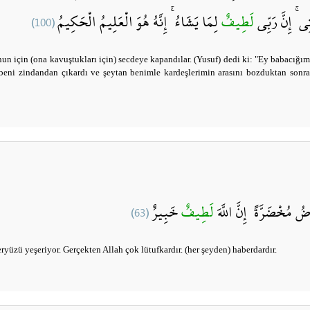
(100)
لِمَا يَشَاءُ ۚ إِنَّهُ هُوَ الْعَلِيمُ الْحَكِيمُ
لَطِيفٌ
ِي ۚ إِنَّ رَبِّي
onun için (ona kavuştukları için) secdeye kapandılar. (Yusuf) dedi ki: "Ey babacı
beni zindandan çıkardı ve şeytan benimle kardeşlerimin arasını bozduktan sonra s
(63)
خَبِيرٌ
لَطِيفٌ
ضُ مُخْضَرَّةً ۗ إِنَّ اللَّهَ
yüzü yeşeriyor. Gerçekten Allah çok lütufkardır. (her şeyden) haberdardır.