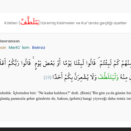
يَتَلَطَّفْ
Kökten (
) türemiş Kelimeler ve Kur'anda geçtiği ayetler
 davransın
man
Merfû` İsim
Belirsiz
نْهُمْ كَمْ لَبِثْتُمْ ۖ قَالُوا لَبِثْنَا يَوْمًا أَوْ بَعْضَ يَوْمٍ ۚ قَالُوا رَبُّكُمْ أَعْل
(19)
وَلَا يُشْعِرَنَّ بِكُمْ أَحَدًا
وَلْيَتَلَطَّفْ
قٍ مِنْهُ
andırdık: İçlerinden biri: "Ne kadar kaldınız?" dedi. (Kimi) "Bir gün ya da günün bir
 gümüş paranızla şehre gönderin de, baksın, (şehrin) hangi yiyeceği daha temiz ise