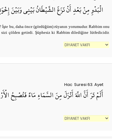
الْبَدْوِ مِنْ بَعْدِ أَنْ نَزَغَ الشَّيْطَانُ بَيْنِي وَبَيْنَ إِخْوَت
ğım! İşte bu, daha önce (gördüğüm) rüyanın yorumudur. Rabbim onu
izi çölden getirdi. Şüphesiz ki Rabbim dilediğine lütfedicidir.
Hac Suresi 63. Ayet
أَلَمْ تَرَ أَنَّ اللَّهَ أَنْزَلَ مِنَ السَّمَاءِ مَاءً فَتُصْبِحُ الْأَرْ