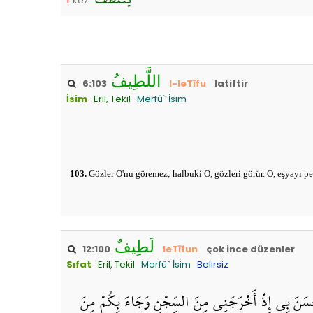
kez
اللَّطِيفُ
6:103
l-leTīfu
latiftir
İsim
Eril, Tekil
Merfû` İsim
103.
Gözler O'nu göremez; halbuki O, gözleri görür. O, eşyayı pek
لَطِيفٌ
12:100
leTīfun
çok ince düzenler
Sıfat
Eril, Tekil
Merfû` İsim
Belirsiz
ْ أَحْسَنَ بِي إِذْ أَخْرَجَنِي مِنَ السِّجْنِ وَجَاءَ بِكُمْ مِنَ