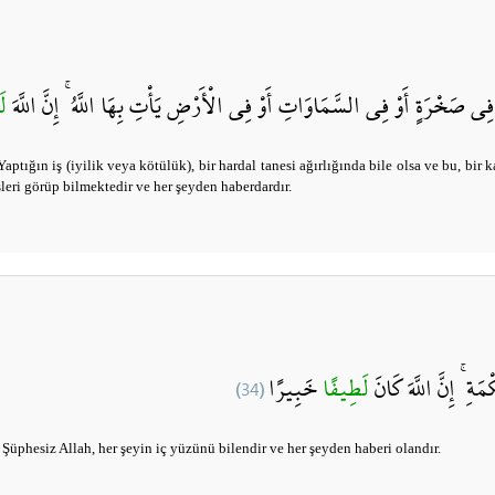
 فِي صَخْرَةٍ أَوْ فِي السَّمَاوَاتِ أَوْ فِي الْأَرْضِ يَأْتِ بِهَا اللَّهُ ۚ إِنَّ اللَّهَ
ل
ığın iş (iyilik veya kötülük), bir hardal tanesi ağırlığında bile olsa ve bu, bir 
işleri görüp bilmektedir ve her şeyden haberdardır.
(34)
خَبِيرًا
لَطِيفًا
ةِ ۚ إِنَّ اللَّهَ كَانَ
 Şüphesiz Allah, her şeyin iç yüzünü bilendir ve her şeyden haberi olandır.