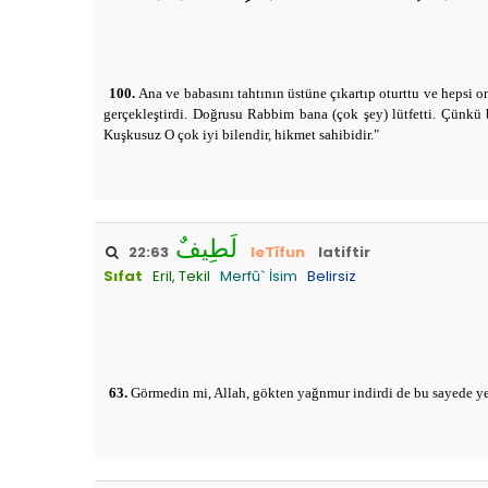
100.
Ana ve babasını tahtının üstüne çıkartıp oturttu ve hepsi 
gerçekleştirdi. Doğrusu Rabbim bana (çok şey) lütfetti. Çünkü 
Kuşkusuz O çok iyi bilendir, hikmet sahibidir."
لَطِيفٌ
22:63
leTīfun
latiftir
Sıfat
Eril, Tekil
Merfû` İsim
Belirsiz
63.
Görmedin mi, Allah, gökten yağnmur indirdi de bu sayede yer