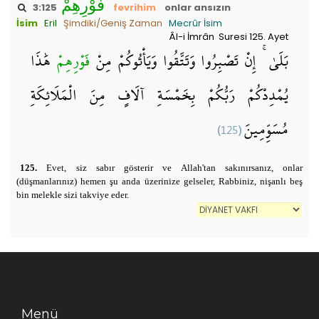
فَوْرِهِمْ
3:125
fevrihim
onlar ansızın
İsim
Eril
Şimdiki/Geniş Zaman
Mecrûr İsim
Âl-i İmrân Suresi 125. Ayet
بَلَىٰ ۚ إِنْ تَصْبِرُوا وَتَتَّقُوا وَيَأْتُوكُمْ مِنْ
فَوْرِهِمْ
هَٰذَا
يُمْدِدْكُمْ رَبُّكُمْ بِخَمْسَةِ آلَافٍ مِنَ الْمَلَائِكَةِ
(125)
مُسَوِّمِينَ
125.
Evet, siz sabır gösterir ve Allah'tan sakınırsanız, onlar
(düşmanlarınız) hemen şu anda üzerinize gelseler, Rabbiniz, nişanlı beş
bin melekle sizi takviye eder.
Menü