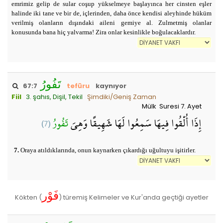
emrimiz gelip de sular coşup yükselmeye başlayınca her cinsten eşler
halinde iki tane ve bir de, içlerinden, daha önce kendisi aleyhinde hüküm
verilmiş olanların dışındaki aileni gemiye al. Zulmetmiş olanlar
konusunda bana hiç yalvarma! Zira onlar kesinlikle boğulacaklardır.
تَفُورُ
67:7
tefūru
kaynıyor
Fiil
3. şahıs, Dişil, Tekil
Şimdiki/Geniş Zaman
Mülk Suresi 7. Ayet
(7)
تَفُورُ
إِذَا أُلْقُوا فِيهَا سَمِعُوا لَهَا شَهِيقًا وَهِيَ
7.
Oraya atıldıklarında, onun kaynarken çıkardığı uğultuyu işitirler.
فَوْر
Kökten (
) türemiş Kelimeler ve Kur'anda geçtiği ayetler