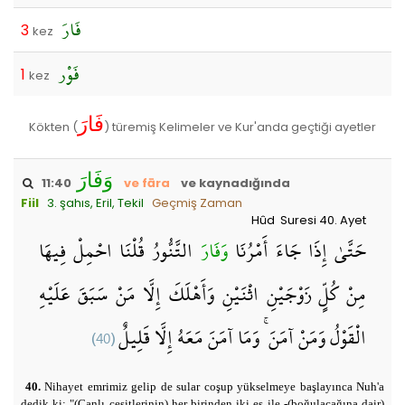
فَارَ
3
kez
فَوْر
1
kez
فَارَ
Kökten (
) türemiş Kelimeler ve Kur'anda geçtiği ayetler
وَفَارَ
11:40
ve fāra
ve kaynadığında
Fiil
3. şahıs, Eril, Tekil
Geçmiş Zaman
Hûd Suresi 40. Ayet
حَتَّىٰ إِذَا جَاءَ أَمْرُنَا
وَفَارَ
التَّنُّورُ قُلْنَا احْمِلْ فِيهَا
مِنْ كُلٍّ زَوْجَيْنِ اثْنَيْنِ وَأَهْلَكَ إِلَّا مَنْ سَبَقَ عَلَيْهِ
(40)
الْقَوْلُ وَمَنْ آمَنَ ۚ وَمَا آمَنَ مَعَهُ إِلَّا قَلِيلٌ
40.
Nihayet emrimiz gelip de sular coşup yükselmeye başlayınca Nuh'a
dedik ki: "(Canlı çeşitlerinin) her birinden iki eş ile -(boğulacağına dair)