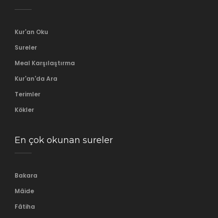
Kur'an Oku
Sureler
Meal Karşılaştırma
Kur'an'da Ara
Terimler
Kökler
En çok okunan sureler
Bakara
Mâide
Fâtiha