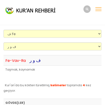
ف و ر
Fe-Vav-Ra
Taşmak, kaynamak
Kur'an'da bu kökten türetilmiş
kelimeler
toplamda
4
kez
geçiyor.
GÖVDE(LER)