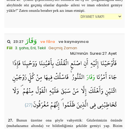
aleyhinde söz geçmiş olanlar dışında- aileni ve iman edenleri gemiye
yükle!" Zaten onunla beraber pek azı iman etmişti.
وَفَارَ
23:27
ve fāra
ve kaynayınca
Fiil
3. şahıs, Eril, Tekil
Geçmiş Zaman
Mü’minûn Suresi 27. Ayet
فَأَوْحَيْنَا إِلَيْهِ أَنِ اصْنَعِ الْفُلْكَ بِأَعْيُنِنَا وَوَحْيِنَا فَإِذَا
جَاءَ أَمْرُنَا
وَفَارَ
التَّنُّورُ ۙ فَاسْلُكْ فِيهَا مِنْ كُلٍّ زَوْجَيْنِ
اثْنَيْنِ وَأَهْلَكَ إِلَّا مَنْ سَبَقَ عَلَيْهِ الْقَوْلُ مِنْهُمْ ۖ وَلَا
(27)
تُخَاطِبْنِي فِي الَّذِينَ ظَلَمُوا ۖ إِنَّهُمْ مُغْرَقُونَ
27.
Bunun üzerine ona şöyle vahyettik: Gözlerimizin önünde
(muhafazamız altında) ve bildirdiğimiz şekilde gemiyi yap. Bizim