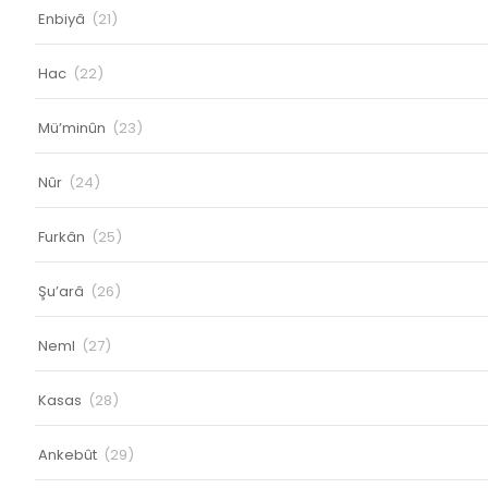
Enbiyâ
(21)
Hac
(22)
Mü’minûn
(23)
Nûr
(24)
Furkân
(25)
Şu’arâ
(26)
Neml
(27)
Kasas
(28)
Ankebût
(29)