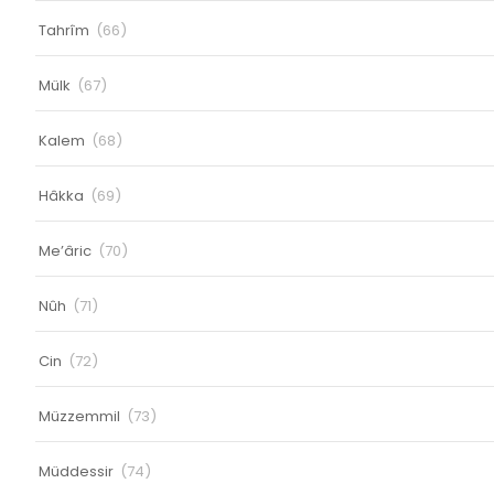
Tahrîm
(66)
Mülk
(67)
Kalem
(68)
Hâkka
(69)
Me’âric
(70)
Nûh
(71)
Cin
(72)
Müzzemmil
(73)
Müddessir
(74)