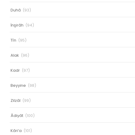
Duhâ
(93)
İnşirâh
(94)
Tîn
(95)
Alak
(96)
Kadr
(97)
Beyyine
(98)
Zilzâl
(99)
Âdiyât
(100)
Kâri’a
(101)