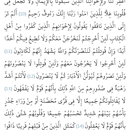
اغْفِرْ
لَنَا
وَلِإِخْوَانِنَا
الَّذِينَ
سَبَقُونَا
بِالْإِيمَانِ
وَلَا
تَجْعَلْ
فِي
تَرَ
أَلَمْ
(10)
رَحِيمٌ
رَءُوفٌ
إِنَّكَ
رَبَّنَا
امَنُوا
لِلَّذِينَ
غِلًّا
قُلُوبِنَا
إِلَى
الَّذِينَ
نَافَقُوا
يَقُولُونَ
لِإِخْوَانِهِمُ
الَّذِينَ
كَفَرُوا
مِنْ
أَهْلِ
الْكِتَابِ
لَئِنْ
أُخْرِجْتُمْ
لَنَخْرُجَنَّ
مَعَكُمْ
وَلَا
نُطِيعُ
فِيكُمْ
أَحَدًا
(11)
لَكَاذِبُونَ
إِنَّهُمْ
يَشْهَدُ
وَاللَّهُ
لَنَنْصُرَنَّكُمْ
قُوتِلْتُمْ
وَإِنْ
أَبَدًا
لَئِنْ
أُخْرِجُوا
لَا
يَخْرُجُونَ
مَعَهُمْ
وَلَئِنْ
قُوتِلُوا
لَا
يَنْصُرُونَهُمْ
أَشَدُّ
لَأَنْتُمْ
(12)
يُنْصَرُونَ
لَا
ثُمَّ
الْأَدْبَارَ
لَيُوَلُّنَّ
نَصَرُوهُمْ
وَلَئِنْ
(13)
يَفْقَهُونَ
لَا
قَوْمٌ
بِأَنَّهُمْ
ذَٰلِكَ
اللَّهِ
مِنَ
صُدُورِهِمْ
فِي
رَهْبَةً
لَا
يُقَاتِلُونَكُمْ
جَمِيعًا
إِلَّا
فِي
قُرًى
مُحَصَّنَةٍ
أَوْ
مِنْ
وَرَاءِ
جُدُرٍ
بَأْسُهُمْ
بَيْنَهُمْ
شَدِيدٌ
تَحْسَبُهُمْ
جَمِيعًا
وَقُلُوبُهُمْ
شَتَّىٰ
ذَٰلِكَ
ذَاقُوا
قَرِيبًا
قَبْلِهِمْ
مِنْ
الَّذِينَ
كَمَثَلِ
(14)
يَعْقِلُونَ
لَا
قَوْمٌ
بِأَنَّهُمْ