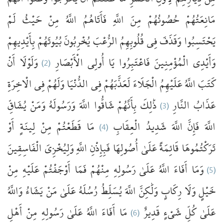
مَانِعَتُهُمْ
حُصُونُهُمْ
مِنَ
اللَّهِ
فَأَتَاهُمُ
اللَّهُ
مِنْ
حَيْثُ
لَمْ
يَحْتَسِبُوا
وَقَذَفَ
فِي
قُلُوبِهِمُ
الرُّعْبَ
يُخْرِبُونَ
بُيُوتَهُمْ
بِأَيْدِيهِمْ
أَنْ
وَلَوْلَا
(2)
الْأَبْصَارِ
يَا أُولِي
فَاعْتَبِرُوا
الْمُؤْمِنِينَ
وَأَيْدِي
كَتَبَ
اللَّهُ
عَلَيْهِمُ
الْجَلَاءَ
لَعَذَّبَهُمْ
فِي
الدُّنْيَا
وَلَهُمْ
فِي
الْاخِرَةِ
يُشَاقِّ
وَمَنْ
وَرَسُولَهُ
اللَّهَ
شَاقُّوا
بِأَنَّهُمْ
ذَٰلِكَ
(3)
النَّارِ
عَذَابُ
أَوْ
لِينَةٍ
مِنْ
قَطَعْتُمْ
مَا
(4)
الْعِقَابِ
شَدِيدُ
اللَّهَ
فَإِنَّ
اللَّهَ
تَرَكْتُمُوهَا
قَائِمَةً
عَلَىٰ
أُصُولِهَا
فَبِإِذْنِ
اللَّهِ
وَلِيُخْزِيَ
الْفَاسِقِينَ
مِنْ
عَلَيْهِ
أَوْجَفْتُمْ
فَمَا
مِنْهُمْ
رَسُولِهِ
عَلَىٰ
اللَّهُ
أَفَاءَ
وَمَا
(5)
خَيْلٍ
وَلَا
رِكَابٍ
وَلَٰكِنَّ
اللَّهَ
يُسَلِّطُ
رُسُلَهُ
عَلَىٰ
مَنْ
يَشَاءُ
وَاللَّهُ
أَهْلِ
مِنْ
رَسُولِهِ
عَلَىٰ
اللَّهُ
أَفَاءَ
مَا
(6)
قَدِيرٌ
شَيْءٍ
كُلِّ
عَلَىٰ