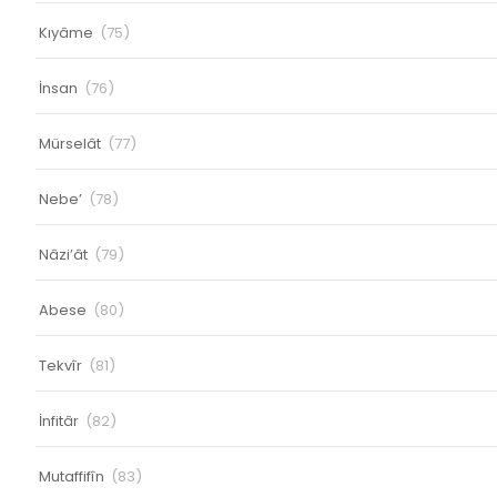
Kıyâme
(75)
İnsan
(76)
Mürselât
(77)
Nebe’
(78)
Nâzi’ât
(79)
Abese
(80)
Tekvîr
(81)
İnfitâr
(82)
Mutaffifîn
(83)