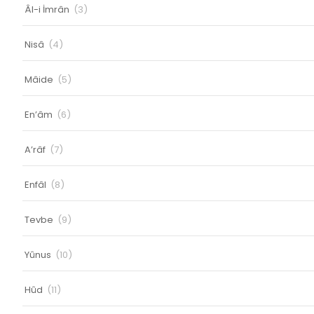
Âl-i İmrân
(3)
Nisâ
(4)
Mâide
(5)
En’âm
(6)
A’râf
(7)
Enfâl
(8)
Tevbe
(9)
Yûnus
(10)
Hûd
(11)