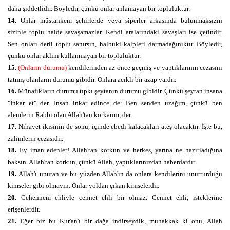
daha şiddetlidir. Böyledir, çünkü onlar anlamayan bir topluluktur.
14.
Onlar müstahkem şehirlerde veya siperler arkasında bulunmaksızın
sizinle toplu halde savaşamazlar. Kendi aralarındaki savaşları ise çetindir.
Sen onları derli toplu sanırsın, halbuki kalpleri darmadağınıktır. Böyledir,
çünkü onlar aklını kullanmayan bir topluluktur.
15.
(Onların durumu)
kendilerinden az önce geçmiş ve yaptıklarının cezasını
tatmış olanların durumu gibidir. Onlara acıklı bir azap vardır.
16.
Münafıkların durumu tıpkı şeytanın durumu gibidir. Çünkü şeytan insana
"İnkar et" der. İnsan inkar edince de: Ben senden uzağım, çünkü ben
alemlerin Rabbi olan Allah'tan korkarım, der.
17.
Nihayet ikisinin de sonu, içinde ebedi kalacakları ateş olacaktır. İşte bu,
zalimlerin cezasıdır.
18.
Ey iman edenler! Allah'tan korkun ve herkes, yarına ne hazırladığına
baksın. Allah'tan korkun, çünkü Allah, yaptıklarınızdan haberdardır.
19.
Allah'ı unutan ve bu yüzden Allah'ın da onlara kendilerini unutturduğu
kimseler gibi olmayın. Onlar yoldan çıkan kimselerdir.
20.
Cehennem ehliyle cennet ehli bir olmaz. Cennet ehli, isteklerine
erişenlerdir.
21.
Eğer biz bu Kur'an'ı bir dağa indirseydik, muhakkak ki onu, Allah