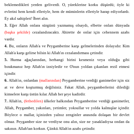
beklemedikleri yerden geliverdi. O, yüreklerine korku düşürdü; öyle ki
evlerini hem kendi elleriyle, hem de müminlerin elleriyle harap ediyorlardı.
Ey akıl sahipleri! İbret alın.
3.
Eğer Allah onlara sürgünü yazmamış olsaydı, elbette onları dünyada
(başka şekilde)
cezalandıracaktı. Ahirette de onlar için cehennem azabı
vardır.
4.
Bu, onların Allah'a ve Peygamberine karşı gelmelerinden dolayıdır. Kim
Allah'a karşı gelirse bilsin ki Allah'ın cezalandırması çetindir.
5.
Hurma ağaçlarından, herhangi birini kesmeniz veya olduğu gibi
bırakmanız hep Allah'ın izniyledir ve O'nun yoldan çıkanları rezil etmesi
içindir.
6.
Allah'ın, onlardan
(mallarından)
Peygamberine verdiği ganimetler için siz
at ve deve koşturmuş değilsiniz. Fakat Allah, peygamberlerini dilediği
kimselere karşı üstün kılar. Allah her şeye kadirdir.
7.
Allah'ın,
(fethedilen)
ülkeler halkından Peygamberine verdiği ganimetler,
Allah, Peygamber, yakınları, yetimler, yoksullar ve yolda kalmışlar içindir.
Böylece o mallar, içinizden yalnız zenginler arasında dolaşan bir devlet
olmaz. Peygamber size ne verdiyse onu alın, size ne yasakladıysa ondan da
sakının. Allah'tan korkun. Çünkü Allah'ın azabı çetindir.