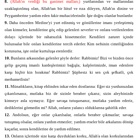
8.
(Allah'ın verdiği bu ganimet malları,)
yurtlarından ve mallarından
uzaklaştırılmış olan, Allah'tan bir lütuf ve rıza dileyen, Allah'ın dinine ve
Peygamberine yardım eden fakir muhacirlerindir. İşte doğru olanlar bunlardır.
9.
Daha önceden Medine'yi yurt edinmiş ve gönüllerine imanı yerleştirmiş
olan kimseler, kendilerine göç edip gelenleri severler ve onlara verilenlerden
dolayı içlerinde bir rahatsızlık hissetmezler. Kendileri zaruret içinde
bulunsalar bile onları kendilerine tercih ederler. Kim nefsinin cimriliğinden
korunursa, işte onlar kurtuluşa erenlerdir.
10.
Bunların arkasından gelenler şöyle derler: Rabbimiz! Bizi ve bizden önce
gelip geçmiş imanlı kardeşlerimizi bağışla; kalplerimizde, iman edenlere
karşı hiçbir kin bırakma! Rabbimiz! Şüphesiz ki sen çok şefkatli, çok
merhametlisin!
11.
Münafıkların, kitap ehlinden inkar eden dostlarına: Eğer siz yurdunuzdan
çıkarılırsanız, mutlaka biz de sizinle beraber çıkarız; sizin aleyhinizde
kimseye asla uymayız. Eğer savaşa tutuşursanız, mutlaka yardım ederiz,
dediklerini görmedin mi? Allah, onların yalancı olduklarına şahitlik eder.
12.
Andolsun, eğer onlar çıkarılsalar, onlarla beraber çıkmazlar; savaşa
tutuşmuş olsalar, onlara yardım etmezler; yardım etseler bile arkalarını dönüp
kaçarlar, sonra kendilerine de yardım edilmez.
13.
Onların içlerinde size karşı duydukları korku, Allah'a olan korkularından