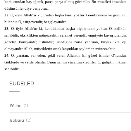
korkusundan baş eğerek, parça parça olmuş görürdün. Bu misalleri insanlara
düşünsünler diye veriyoruz.
22.
O, öyle Allah'tır ki, O'ndan başka tanrı yoktur. Görülmeyeni ve görüleni
bilendir. O, esirgeyendir, bağışlayandır.
23.
O, öyle Allah'tır ki, kendisinden başka hiçbir tanrı yoktur. O, mülkün
sahibidir, eksiklikten münezzehtir, selamet verendir, emniyete kavuşturandır,
gözetip koruyandır, üstündür, istediğini zorla yaptıran, büyüklükte eşi
olmayandır. Allah, müşriklerin ortak koştukları şeylerden münezzehtir.
24.
O, yaratan, var eden, şekil veren Allah'tır. En güzel isimler O'nundur.
Göklerde ve yerde olanlar O'nun şanını yüceltmektedirler. O, galiptir, hikmet
sahibidir.
SURELER
Fâtiha
(1)
Bakara
(2)