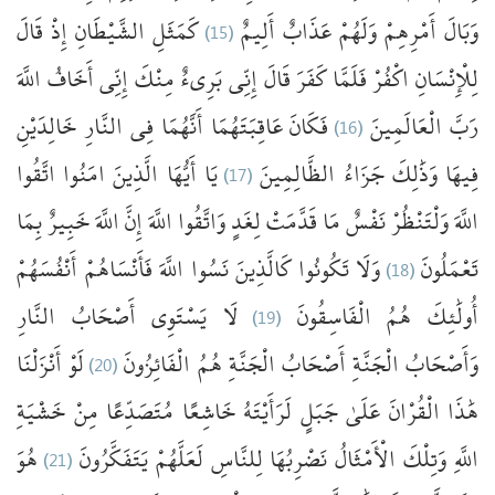
قَالَ
إِذْ
الشَّيْطَانِ
كَمَثَلِ
(15)
أَلِيمٌ
عَذَابٌ
وَلَهُمْ
أَمْرِهِمْ
وَبَالَ
لِلْإِنْسَانِ
اكْفُرْ
فَلَمَّا
كَفَرَ
قَالَ
إِنِّي
بَرِيءٌ
مِنْكَ
إِنِّي
أَخَافُ
اللَّهَ
خَالِدَيْنِ
النَّارِ
فِي
أَنَّهُمَا
عَاقِبَتَهُمَا
فَكَانَ
(16)
الْعَالَمِينَ
رَبَّ
اتَّقُوا
امَنُوا
الَّذِينَ
يَا أَيُّهَا
(17)
الظَّالِمِينَ
جَزَاءُ
وَذَٰلِكَ
فِيهَا
اللَّهَ
وَلْتَنْظُرْ
نَفْسٌ
مَا
قَدَّمَتْ
لِغَدٍ
وَاتَّقُوا
اللَّهَ
إِنَّ
اللَّهَ
خَبِيرٌ
بِمَا
أَنْفُسَهُمْ
فَأَنْسَاهُمْ
اللَّهَ
نَسُوا
كَالَّذِينَ
تَكُونُوا
وَلَا
(18)
تَعْمَلُونَ
النَّارِ
أَصْحَابُ
يَسْتَوِي
لَا
(19)
الْفَاسِقُونَ
هُمُ
أُولَٰئِكَ
أَنْزَلْنَا
لَوْ
(20)
الْفَائِزُونَ
هُمُ
الْجَنَّةِ
أَصْحَابُ
الْجَنَّةِ
وَأَصْحَابُ
هَٰذَا
الْقُرْانَ
عَلَىٰ
جَبَلٍ
لَرَأَيْتَهُ
خَاشِعًا
مُتَصَدِّعًا
مِنْ
خَشْيَةِ
هُوَ
(21)
يَتَفَكَّرُونَ
لَعَلَّهُمْ
لِلنَّاسِ
نَضْرِبُهَا
الْأَمْثَالُ
وَتِلْكَ
اللَّهِ