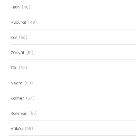
Fetih
(48)
Hucurât
(49)
Kâf
(50)
Zâriyât
(51)
Tûr
(52)
Necm
(53)
Kamer
(54)
Rahmân
(55)
Vâkı’a
(56)