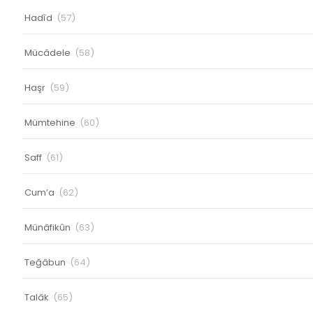
Hadîd
(57)
Mücâdele
(58)
Haşr
(59)
Mümtehine
(60)
Saff
(61)
Cum’a
(62)
Münâfikûn
(63)
Teğâbun
(64)
Talâk
(65)