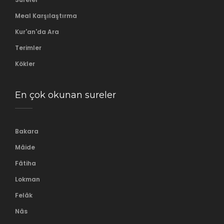
Meal Karşılaştırma
Kur'an'da Ara
Terimler
Kökler
En çok okunan sureler
Bakara
Mâide
Fâtiha
Lokman
Felâk
Nâs