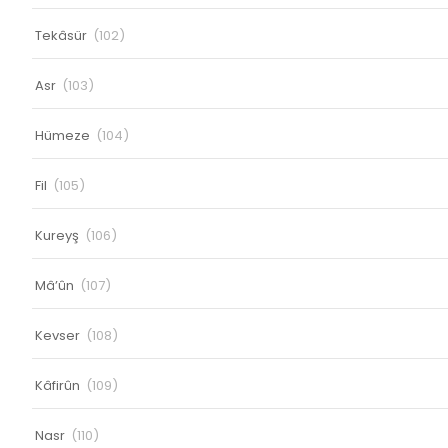
Tekâsür
(102)
Asr
(103)
Hümeze
(104)
Fil
(105)
Kureyş
(106)
Mâ’ûn
(107)
Kevser
(108)
Kâfirûn
(109)
Nasr
(110)