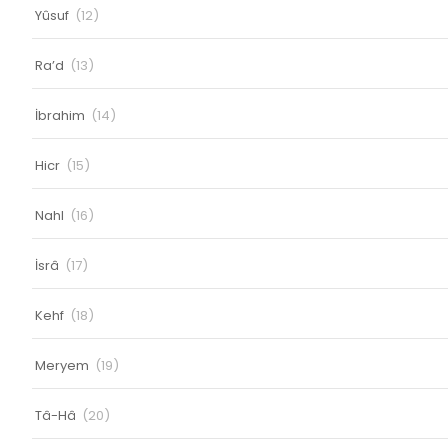
Yûsuf
(12)
Ra’d
(13)
İbrahim
(14)
Hicr
(15)
Nahl
(16)
İsrâ
(17)
Kehf
(18)
Meryem
(19)
Tâ-Hâ
(20)