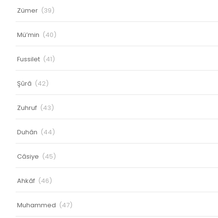
Zümer
(39)
Mü’min
(40)
Fussilet
(41)
Şûrâ
(42)
Zuhruf
(43)
Duhân
(44)
Câsiye
(45)
Ahkâf
(46)
Muhammed
(47)