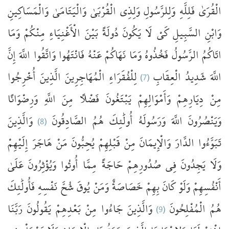
الْقُرَىٰ
فَلِلَّهِ
وَلِلرَّسُولِ
وَلِذِي
الْقُرْبَىٰ
وَالْيَتَامَىٰ
وَالْمَسَاكِينِ
وَابْنِ
السَّبِيلِ
كَيْ
لَا
يَكُونَ
دُولَةً
بَيْنَ
الْأَغْنِيَاءِ
مِنْكُمْ
وَمَا
اتَاكُمُ
الرَّسُولُ
فَخُذُوهُ
وَمَا
نَهَاكُمْ
عَنْهُ
فَانْتَهُوا
وَاتَّقُوا
اللَّهَ
إِنَّ
أُخْرِجُوا
الَّذِينَ
الْمُهَاجِرِينَ
لِلْفُقَرَاءِ
(7)
الْعِقَابِ
شَدِيدُ
اللَّهَ
مِنْ
دِيَارِهِمْ
وَأَمْوَالِهِمْ
يَبْتَغُونَ
فَضْلًا
مِنَ
اللَّهِ
وَرِضْوَانًا
وَالَّذِينَ
(8)
الصَّادِقُونَ
هُمُ
أُولَٰئِكَ
وَرَسُولَهُ
اللَّهَ
وَيَنْصُرُونَ
تَبَوَّءُوا
الدَّارَ
وَالْإِيمَانَ
مِنْ
قَبْلِهِمْ
يُحِبُّونَ
مَنْ
هَاجَرَ
إِلَيْهِمْ
وَلَا
يَجِدُونَ
فِي
صُدُورِهِمْ
حَاجَةً
مِمَّا
أُوتُوا
وَيُؤْثِرُونَ
عَلَىٰ
أَنْفُسِهِمْ
وَلَوْ
كَانَ
بِهِمْ
خَصَاصَةٌ
وَمَنْ
يُوقَ
شُحَّ
نَفْسِهِ
فَأُولَٰئِكَ
رَبَّنَا
يَقُولُونَ
بَعْدِهِمْ
مِنْ
جَاءُوا
وَالَّذِينَ
(9)
الْمُفْلِحُونَ
هُمُ