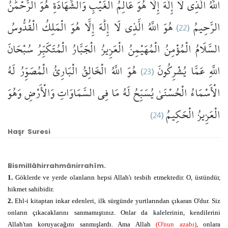
اللَّهُ
الَّذِي
لَا
إِلَٰهَ
إِلَّا
هُوَ
عَالِمُ
الْغَيْبِ
وَالشَّهَادَةِ
هُوَ
الرَّحْمَٰنُ
الْقُدُّوسُ
الْمَلِكُ
هُوَ
إِلَّا
إِلَٰهَ
لَا
الَّذِي
اللَّهُ
هُوَ
(22)
الرَّحِيمُ
السَّلَامُ
الْمُؤْمِنُ
الْمُهَيْمِنُ
الْعَزِيزُ
الْجَبَّارُ
الْمُتَكَبِّرُ
سُبْحَانَ
لَهُ
الْمُصَوِّرُ
الْبَارِئُ
الْخَالِقُ
اللَّهُ
هُوَ
(23)
يُشْرِكُونَ
عَمَّا
اللَّهِ
الْأَسْمَاءُ
الْحُسْنَىٰ
يُسَبِّحُ
لَهُ
مَا
فِي
السَّمَاوَاتِ
وَالْأَرْضِ
وَهُوَ
(24)
الْحَكِيمُ
الْعَزِيزُ
Haşr Suresi
Bismillâhirrahmânirrahîm.
1.
Göklerde ve yerde olanların hepsi Allah'ı tesbih etmektedir. O, üstündür,
hikmet sahibidir.
2.
Ehl-i kitaptan inkar edenleri, ilk sürgünde yurtlarından çıkaran O'dur. Siz
onların çıkacaklarını sanmamıştınız. Onlar da kalelerinin, kendilerini
Allah'tan koruyacağını sanmışlardı. Ama Allah
(O'nun azabı)
, onlara