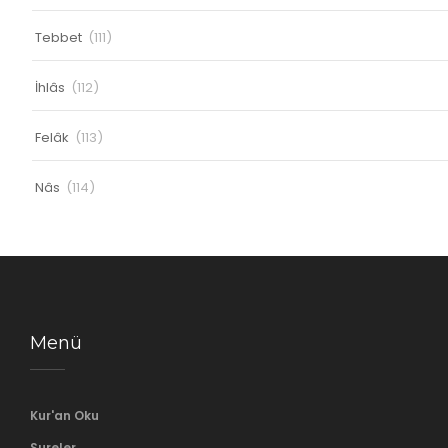
Tebbet
(111)
İhlâs
(112)
Felâk
(113)
Nâs
(114)
Menü
Kur'an Oku
Sureler