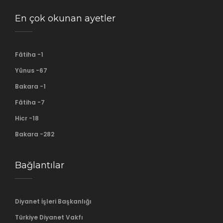
En çok okunan ayetler
Fâtiha -1
Yûnus -67
Bakara -1
Fâtiha -7
Hicr -18
Bakara -282
Bağlantılar
Diyanet İşleri Başkanlığı
Türkiye Diyanet Vakfı