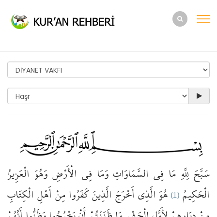
سَبَّحَ
لِلَّهِ
مَا
فِي
السَّمَاوَاتِ
وَمَا
فِي
الْأَرْضِ
وَهُوَ
الْعَزِيزُ
الْكِتَابِ
أَهْلِ
مِنْ
كَفَرُوا
الَّذِينَ
أَخْرَجَ
الَّذِي
هُوَ
(1)
الْحَكِيمُ
مِنْ
دِيَارِهِمْ
لِأَوَّلِ
الْحَشْرِ
مَا
ظَنَنْتُمْ
أَنْ
يَخْرُجُوا
وَظَنُّوا
أَنَّهُمْ