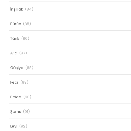
İnşikâk
(84)
Bürûc
(85)
Târık
(86)
A’lâ
(87)
Gâşiye
(88)
Fecr
(89)
Beled
(90)
Şems
(91)
Leyl
(92)