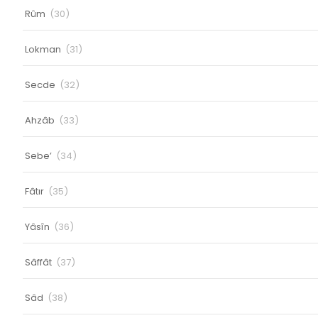
Rûm
(30)
Lokman
(31)
Secde
(32)
Ahzâb
(33)
Sebe’
(34)
Fâtır
(35)
Yâsîn
(36)
Sâffât
(37)
Sâd
(38)