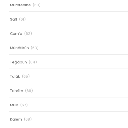
Mümtehine
(60)
Saff
(61)
Cum’a
(62)
Münâfikûn
(63)
Teğâbun
(64)
Talâk
(65)
Tahrîm
(66)
Mülk
(67)
Kalem
(68)