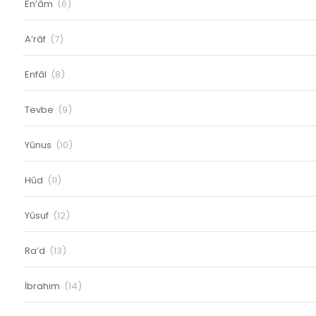
En’âm
(6)
A’râf
(7)
Enfâl
(8)
Tevbe
(9)
Yûnus
(10)
Hûd
(11)
Yûsuf
(12)
Ra’d
(13)
İbrahim
(14)