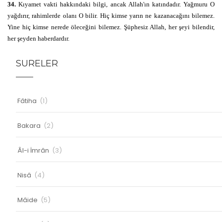
34.
Kıyamet vakti hakkındaki bilgi, ancak Allah'ın katındadır. Yağmuru O
yağdırır, rahimlerde olanı O bilir. Hiç kimse yarın ne kazanacağını bilemez.
Yine hiç kimse nerede öleceğini bilemez. Şüphesiz Allah, her şeyi bilendir,
her şeyden haberdardır.
SURELER
Fâtiha
(1)
Bakara
(2)
Âl-i İmrân
(3)
Nisâ
(4)
Mâide
(5)