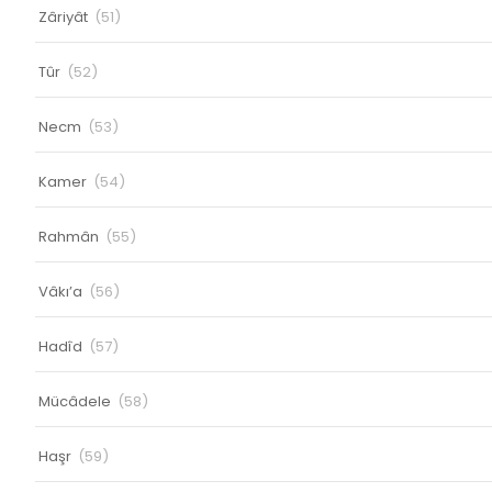
Zâriyât
(51)
Tûr
(52)
Necm
(53)
Kamer
(54)
Rahmân
(55)
Vâkı’a
(56)
Hadîd
(57)
Mücâdele
(58)
Haşr
(59)