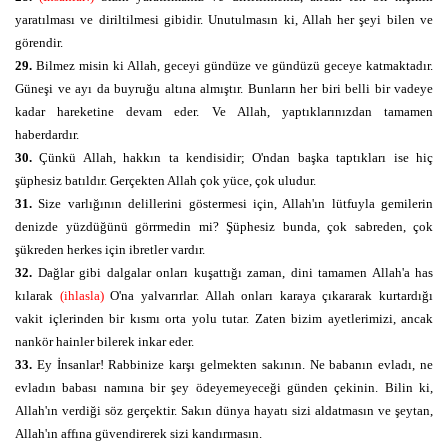
yaratılması ve diriltilmesi gibidir. Unutulmasın ki, Allah her şeyi bilen ve
görendir.
29.
Bilmez misin ki Allah, geceyi gündüze ve gündüzü geceye katmaktadır.
Güneşi ve ayı da buyruğu altına almıştır. Bunların her biri belli bir vadeye
kadar hareketine devam eder. Ve Allah, yaptıklarınızdan tamamen
haberdardır.
30.
Çünkü Allah, hakkın ta kendisidir; O'ndan başka taptıkları ise hiç
şüphesiz batıldır. Gerçekten Allah çok yüce, çok uludur.
31.
Size varlığının delillerini göstermesi için, Allah'ın lütfuyla gemilerin
denizde yüzdüğünü görrmedin mi? Şüphesiz bunda, çok sabreden, çok
şükreden herkes için ibretler vardır.
32.
Dağlar gibi dalgalar onları kuşattığı zaman, dini tamamen Allah'a has
kılarak
(ihlasla)
O'na yalvarırlar. Allah onları karaya çıkararak kurtardığı
vakit içlerinden bir kısmı orta yolu tutar. Zaten bizim ayetlerimizi, ancak
nankör hainler bilerek inkar eder.
33.
Ey İnsanlar! Rabbinize karşı gelmekten sakının. Ne babanın evladı, ne
evladın babası namına bir şey ödeyemeyeceği günden çekinin. Bilin ki,
Allah'ın verdiği söz gerçektir. Sakın dünya hayatı sizi aldatmasın ve şeytan,
Allah'ın affına güvendirerek sizi kandırmasın.