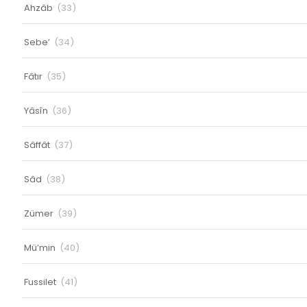
Ahzâb
(33)
Sebe’
(34)
Fâtır
(35)
Yâsîn
(36)
Sâffât
(37)
Sâd
(38)
Zümer
(39)
Mü’min
(40)
Fussilet
(41)