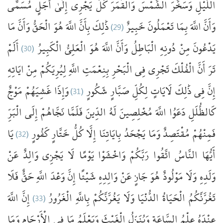
اللَّيْلِ
وَسَخَّرَ
الشَّمْسَ
وَالْقَمَرَ
كُلٌّ
يَجْرِي
إِلَىٰ
أَجَلٍ
مُسَمًّى
مَا
وَأَنَّ
الْحَقُّ
هُوَ
اللَّهَ
بِأَنَّ
ذَٰلِكَ
(29)
خَبِيرٌ
تَعْمَلُونَ
بِمَا
اللَّهَ
وَأَنَّ
أَلَمْ
(30)
الْكَبِيرُ
الْعَلِيُّ
هُوَ
اللَّهَ
وَأَنَّ
الْبَاطِلُ
دُونِهِ
مِنْ
يَدْعُونَ
تَرَ
أَنَّ
الْفُلْكَ
تَجْرِي
فِي
الْبَحْرِ
بِنِعْمَتِ
اللَّهِ
لِيُرِيَكُمْ
مِنْ
ايَاتِهِ
مَوْجٌ
غَشِيَهُمْ
وَإِذَا
(31)
شَكُورٍ
صَبَّارٍ
لِكُلِّ
لَايَاتٍ
ذَٰلِكَ
فِي
إِنَّ
كَالظُّلَلِ
دَعَوُا
اللَّهَ
مُخْلِصِينَ
لَهُ
الدِّينَ
فَلَمَّا
نَجَّاهُمْ
إِلَى
الْبَرِّ
يَا
(32)
كَفُورٍ
خَتَّارٍ
كُلُّ
إِلَّا
بِايَاتِنَا
يَجْحَدُ
وَمَا
مُقْتَصِدٌ
فَمِنْهُمْ
أَيُّهَا
النَّاسُ
اتَّقُوا
رَبَّكُمْ
وَاخْشَوْا
يَوْمًا
لَا
يَجْزِي
وَالِدٌ
عَنْ
وَلَدِهِ
وَلَا
مَوْلُودٌ
هُوَ
جَازٍ
عَنْ
وَالِدِهِ
شَيْئًا
إِنَّ
وَعْدَ
اللَّهِ
حَقٌّ
فَلَا
اللَّهَ
إِنَّ
(33)
الْغَرُورُ
بِاللَّهِ
يَغُرَّنَّكُمْ
وَلَا
الدُّنْيَا
الْحَيَاةُ
تَغُرَّنَّكُمُ
عِنْدَهُ
عِلْمُ
السَّاعَةِ
وَيُنَزِّلُ
الْغَيْثَ
وَيَعْلَمُ
مَا
فِي
الْأَرْحَامِ
وَمَا