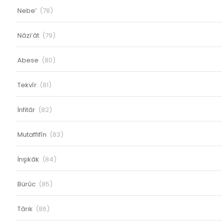
Nebe’
(78)
Nâzi’ât
(79)
Abese
(80)
Tekvîr
(81)
İnfitâr
(82)
Mutaffifîn
(83)
İnşikâk
(84)
Bürûc
(85)
Târık
(86)