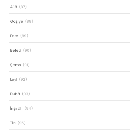
A’lâ
(87)
Gâşiye
(88)
Fecr
(89)
Beled
(90)
Şems
(91)
Leyl
(92)
Duhâ
(93)
İnşirâh
(94)
Tîn
(95)