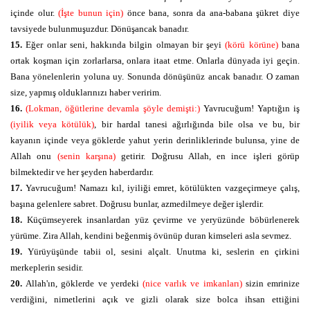
içinde olur.
(İşte bunun için)
önce bana, sonra da ana-babana şükret diye
tavsiyede bulunmuşuzdur. Dönüşancak banadır.
15.
Eğer onlar seni, hakkında bilgin olmayan bir şeyi
(körü körüne)
bana
ortak koşman için zorlarlarsa, onlara itaat etme. Onlarla dünyada iyi geçin.
Bana yönelenlerin yoluna uy. Sonunda dönüşünüz ancak banadır. O zaman
size, yapmış olduklarınızı haber veririm.
16.
(Lokman, öğütlerine devamla şöyle demişti:)
Yavrucuğum! Yaptığın iş
(iyilik veya kötülük)
, bir hardal tanesi ağırlığında bile olsa ve bu, bir
kayanın içinde veya göklerde yahut yerin derinliklerinde bulunsa, yine de
Allah onu
(senin karşına)
getirir. Doğrusu Allah, en ince işleri görüp
bilmektedir ve her şeyden haberdardır.
17.
Yavrucuğum! Namazı kıl, iyiliği emret, kötülükten vazgeçirmeye çalış,
başına gelenlere sabret. Doğrusu bunlar, azmedilmeye değer işlerdir.
18.
Küçümseyerek insanlardan yüz çevirme ve yeryüzünde böbürlenerek
yürüme. Zira Allah, kendini beğenmiş övünüp duran kimseleri asla sevmez.
19.
Yürüyüşünde tabii ol, sesini alçalt. Unutma ki, seslerin en çirkini
merkeplerin sesidir.
20.
Allah'ın, göklerde ve yerdeki
(nice varlık ve imkanları)
sizin emrinize
verdiğini, nimetlerini açık ve gizli olarak size bolca ihsan ettiğini