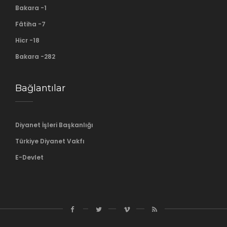
Bakara -1
Fâtiha -7
Hicr -18
Bakara -282
Bağlantılar
Diyanet İşleri Başkanlığı
Türkiye Diyanet Vakfı
E-Devlet