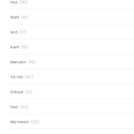
Hicr
(15)
Nahl
(16)
İsrâ
(17)
Kehf
(18)
Meryem
(19)
Tâ-Hâ
(20)
Enbiyâ
(21)
Hac
(22)
Mü’minûn
(23)