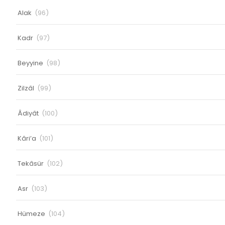
Alak
(96)
Kadr
(97)
Beyyine
(98)
Zilzâl
(99)
Âdiyât
(100)
Kâri’a
(101)
Tekâsür
(102)
Asr
(103)
Hümeze
(104)