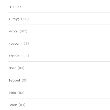
Fil
(105)
Kureyş
(106)
Mâ’ûn
(107)
Kevser
(108)
Kâfirûn
(109)
Nasr
(110)
Tebbet
(111)
İhlâs
(112)
Felâk
(113)