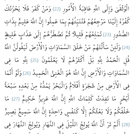
يَحْزُنْكَ
فَلَا
كَفَرَ
وَمَنْ
(22)
الْأُمُورِ
عَاقِبَةُ
اللَّهِ
وَإِلَى
الْوُثْقَىٰ
كُفْرُهُ
إِلَيْنَا
مَرْجِعُهُمْ
فَنُنَبِّئُهُمْ
بِمَا
عَمِلُوا
إِنَّ
اللَّهَ
عَلِيمٌ
بِذَاتِ
غَلِيظٍ
عَذَابٍ
إِلَىٰ
نَضْطَرُّهُمْ
ثُمَّ
قَلِيلًا
نُمَتِّعُهُمْ
(23)
الصُّدُورِ
اللَّهُ
لَيَقُولُنَّ
وَالْأَرْضَ
السَّمَاوَاتِ
خَلَقَ
مَنْ
سَأَلْتَهُمْ
وَلَئِنْ
(24)
فِي
مَا
لِلَّهِ
(25)
يَعْلَمُونَ
لَا
أَكْثَرُهُمْ
بَلْ
لِلَّهِ
الْحَمْدُ
قُلِ
أَنَّمَا
وَلَوْ
(26)
الْحَمِيدُ
الْغَنِيُّ
هُوَ
اللَّهَ
إِنَّ
وَالْأَرْضِ
السَّمَاوَاتِ
فِي
الْأَرْضِ
مِنْ
شَجَرَةٍ
أَقْلَامٌ
وَالْبَحْرُ
يَمُدُّهُ
مِنْ
بَعْدِهِ
سَبْعَةُ
مَا
(27)
حَكِيمٌ
عَزِيزٌ
اللَّهَ
إِنَّ
اللَّهِ
كَلِمَاتُ
نَفِدَتْ
مَا
أَبْحُرٍ
خَلْقُكُمْ
وَلَا
بَعْثُكُمْ
إِلَّا
كَنَفْسٍ
وَاحِدَةٍ
إِنَّ
اللَّهَ
سَمِيعٌ
بَصِيرٌ
فِي
النَّهَارَ
وَيُولِجُ
النَّهَارِ
فِي
اللَّيْلَ
يُولِجُ
اللَّهَ
أَنَّ
تَرَ
أَلَمْ
(28)