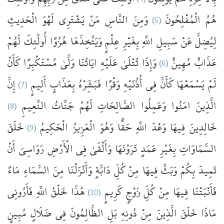
الْحَدِيثِ
لَهْوَ
يَشْتَرِي
مَنْ
النَّاسِ
وَمِنَ
(5)
الْمُفْلِحُونَ
هُمُ
لِيُضِلَّ
عَنْ
سَبِيلِ
اللَّهِ
بِغَيْرِ
عِلْمٍ
وَيَتَّخِذَهَا
هُزُوًا
أُولَٰئِكَ
لَهُمْ
كَأَنْ
مُسْتَكْبِرًا
وَلَّىٰ
ايَاتُنَا
عَلَيْهِ
تُتْلَىٰ
وَإِذَا
(6)
مُهِينٌ
عَذَابٌ
إِنَّ
(7)
أَلِيمٍ
بِعَذَابٍ
فَبَشِّرْهُ
وَقْرًا
أُذُنَيْهِ
فِي
كَأَنَّ
يَسْمَعْهَا
لَمْ
(8)
النَّعِيمِ
جَنَّاتُ
لَهُمْ
الصَّالِحَاتِ
وَعَمِلُوا
امَنُوا
الَّذِينَ
خَلَقَ
(9)
الْحَكِيمُ
الْعَزِيزُ
وَهُوَ
حَقًّا
اللَّهِ
وَعْدَ
فِيهَا
خَالِدِينَ
السَّمَاوَاتِ
بِغَيْرِ
عَمَدٍ
تَرَوْنَهَا
وَأَلْقَىٰ
فِي
الْأَرْضِ
رَوَاسِيَ
أَنْ
تَمِيدَ
بِكُمْ
وَبَثَّ
فِيهَا
مِنْ
كُلِّ
دَابَّةٍ
وَأَنْزَلْنَا
مِنَ
السَّمَاءِ
مَاءً
فَأَرُونِي
اللَّهِ
خَلْقُ
هَٰذَا
(10)
كَرِيمٍ
زَوْجٍ
كُلِّ
مِنْ
فِيهَا
فَأَنْبَتْنَا
مَاذَا
خَلَقَ
الَّذِينَ
مِنْ
دُونِهِ
بَلِ
الظَّالِمُونَ
فِي
ضَلَالٍ
مُبِينٍ