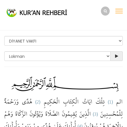
وَرَحْمَةً
هُدًى
(2)
الْحَكِيمِ
الْكِتَابِ
ايَاتُ
تِلْكَ
(1)
الم
وَهُمْ
الزَّكَاةَ
وَيُؤْتُونَ
الصَّلَاةَ
يُقِيمُونَ
الَّذِينَ
(3)
لِلْمُحْسِنِينَ
وَأُولَٰئِكَ
رَبِّهِمْ
مِنْ
هُدًى
عَلَىٰ
أُولَٰئِكَ
(4)
يُوقِنُونَ
هُمْ
بِالْاخِرَةِ