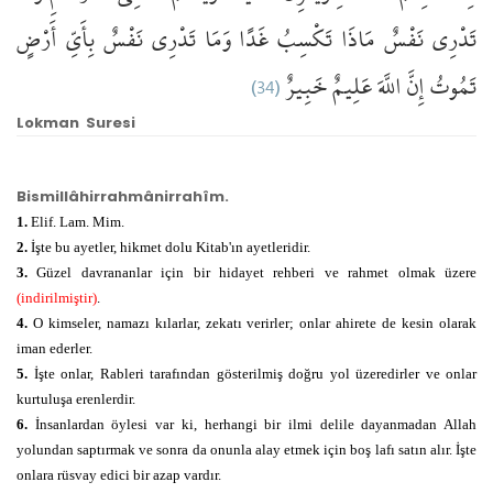
تَدْرِي
نَفْسٌ
مَاذَا
تَكْسِبُ
غَدًا
وَمَا
تَدْرِي
نَفْسٌ
بِأَيِّ
أَرْضٍ
(34)
خَبِيرٌ
عَلِيمٌ
اللَّهَ
إِنَّ
تَمُوتُ
Lokman Suresi
Bismillâhirrahmânirrahîm.
1.
Elif. Lam. Mim.
2.
İşte bu ayetler, hikmet dolu Kitab'ın ayetleridir.
3.
Güzel davrananlar için bir hidayet rehberi ve rahmet olmak üzere
(indirilmiştir)
.
4.
O kimseler, namazı kılarlar, zekatı verirler; onlar ahirete de kesin olarak
iman ederler.
5.
İşte onlar, Rableri tarafından gösterilmiş doğru yol üzeredirler ve onlar
kurtuluşa erenlerdir.
6.
İnsanlardan öylesi var ki, herhangi bir ilmi delile dayanmadan Allah
yolundan saptırmak ve sonra da onunla alay etmek için boş lafı satın alır. İşte
onlara rüsvay edici bir azap vardır.