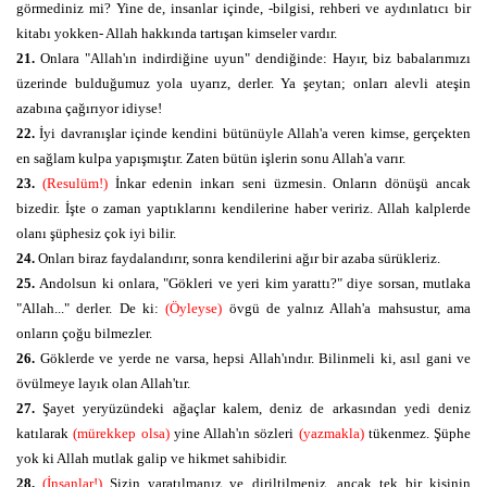
görmediniz mi? Yine de, insanlar içinde, -bilgisi, rehberi ve aydınlatıcı bir
kitabı yokken- Allah hakkında tartışan kimseler vardır.
21.
Onlara "Allah'ın indirdiğine uyun" dendiğinde: Hayır, biz babalarımızı
üzerinde bulduğumuz yola uyarız, derler. Ya şeytan; onları alevli ateşin
azabına çağırıyor idiyse!
22.
İyi davranışlar içinde kendini bütünüyle Allah'a veren kimse, gerçekten
en sağlam kulpa yapışmıştır. Zaten bütün işlerin sonu Allah'a varır.
23.
(Resulüm!)
İnkar edenin inkarı seni üzmesin. Onların dönüşü ancak
bizedir. İşte o zaman yaptıklarını kendilerine haber veririz. Allah kalplerde
olanı şüphesiz çok iyi bilir.
24.
Onları biraz faydalandırır, sonra kendilerini ağır bir azaba sürükleriz.
25.
Andolsun ki onlara, "Gökleri ve yeri kim yarattı?" diye sorsan, mutlaka
"Allah..." derler. De ki:
(Öyleyse)
övgü de yalnız Allah'a mahsustur, ama
onların çoğu bilmezler.
26.
Göklerde ve yerde ne varsa, hepsi Allah'ındır. Bilinmeli ki, asıl gani ve
övülmeye layık olan Allah'tır.
27.
Şayet yeryüzündeki ağaçlar kalem, deniz de arkasından yedi deniz
katılarak
(mürekkep olsa)
yine Allah'ın sözleri
(yazmakla)
tükenmez. Şüphe
yok ki Allah mutlak galip ve hikmet sahibidir.
28.
(İnsanlar!)
Sizin yaratılmanız ve diriltilmeniz, ancak tek bir kişinin