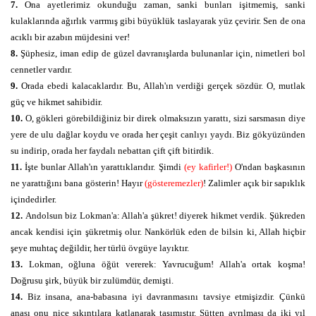
7.
Ona ayetlerimiz okunduğu zaman, sanki bunları işitmemiş, sanki
kulaklarında ağırlık varrmış gibi büyüklük taslayarak yüz çevirir. Sen de ona
acıklı bir azabın müjdesini ver!
8.
Şüphesiz, iman edip de güzel davranışlarda bulunanlar için, nimetleri bol
cennetler vardır.
9.
Orada ebedi kalacaklardır. Bu, Allah'ın verdiği gerçek sözdür. O, mutlak
güç ve hikmet sahibidir.
10.
O, gökleri görebildiğiniz bir direk olmaksızın yarattı, sizi sarsmasın diye
yere de ulu dağlar koydu ve orada her çeşit canlıyı yaydı. Biz gökyüzünden
su indirip, orada her faydalı nebattan çift çift bitirdik.
11.
İşte bunlar Allah'ın yarattıklarıdır. Şimdi
(ey kafirler!)
O'ndan başkasının
ne yarattığını bana gösterin! Hayır
(gösteremezler)
! Zalimler açık bir sapıklık
içindedirler.
12.
Andolsun biz Lokman'a: Allah'a şükret! diyerek hikmet verdik. Şükreden
ancak kendisi için şükretmiş olur. Nankörlük eden de bilsin ki, Allah hiçbir
şeye muhtaç değildir, her türlü övgüye layıktır.
13.
Lokman, oğluna öğüt vererek: Yavrucuğum! Allah'a ortak koşma!
Doğrusu şirk, büyük bir zulümdür, demişti.
14.
Biz insana, ana-babasına iyi davranmasını tavsiye etmişizdir. Çünkü
anası onu nice sıkıntılara katlanarak taşımıştır. Sütten ayrılması da iki yıl