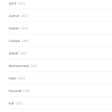
Şûrâ
(42)
Zuhruf
(43)
Duhân
(44)
Câsiye
(45)
Ahkâf
(46)
Muhammed
(47)
Fetih
(48)
Hucurât
(49)
Kâf
(50)