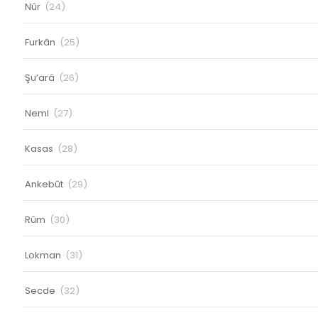
Nûr
(24)
Furkân
(25)
Şu’arâ
(26)
Neml
(27)
Kasas
(28)
Ankebût
(29)
Rûm
(30)
Lokman
(31)
Secde
(32)