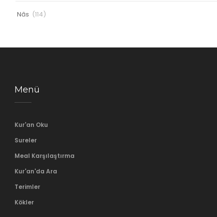
Nâs
(114)
Menü
Kur'an Oku
Sureler
Meal Karşılaştırma
Kur'an'da Ara
Terimler
Kökler