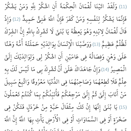
يَشْكُرْ
وَمَنْ
لِلَّهِ
اشْكُرْ
أَنِ
الْحِكْمَةَ
لُقْمَانَ
اتَيْنَا
وَلَقَدْ
(11)
وَإِذْ
(12)
حَمِيدٌ
غَنِيٌّ
اللَّهَ
فَإِنَّ
كَفَرَ
وَمَنْ
لِنَفْسِهِ
يَشْكُرُ
فَإِنَّمَا
قَالَ
لُقْمَانُ
لِابْنِهِ
وَهُوَ
يَعِظُهُ
يَا بُنَيَّ
لَا
تُشْرِكْ
بِاللَّهِ
إِنَّ
الشِّرْكَ
وَهْنًا
أُمُّهُ
حَمَلَتْهُ
بِوَالِدَيْهِ
الْإِنْسَانَ
وَوَصَّيْنَا
(13)
عَظِيمٌ
لَظُلْمٌ
عَلَىٰ
وَهْنٍ
وَفِصَالُهُ
فِي
عَامَيْنِ
أَنِ
اشْكُرْ
لِي
وَلِوَالِدَيْكَ
إِلَيَّ
بِهِ
لَكَ
لَيْسَ
مَا
بِي
تُشْرِكَ
أَنْ
عَلَىٰ
جَاهَدَاكَ
وَإِنْ
(14)
الْمَصِيرُ
عِلْمٌ
فَلَا
تُطِعْهُمَا
وَصَاحِبْهُمَا
فِي
الدُّنْيَا
مَعْرُوفًا
وَاتَّبِعْ
سَبِيلَ
مَنْ
أَنَابَ
إِلَيَّ
ثُمَّ
إِلَيَّ
مَرْجِعُكُمْ
فَأُنَبِّئُكُمْ
بِمَا
كُنْتُمْ
تَعْمَلُونَ
فِي
فَتَكُنْ
خَرْدَلٍ
مِنْ
حَبَّةٍ
مِثْقَالَ
تَكُ
إِنْ
إِنَّهَا
يَا بُنَيَّ
(15)
صَخْرَةٍ
أَوْ
فِي
السَّمَاوَاتِ
أَوْ
فِي
الْأَرْضِ
يَأْتِ
بِهَا
اللَّهُ
إِنَّ
اللَّهَ