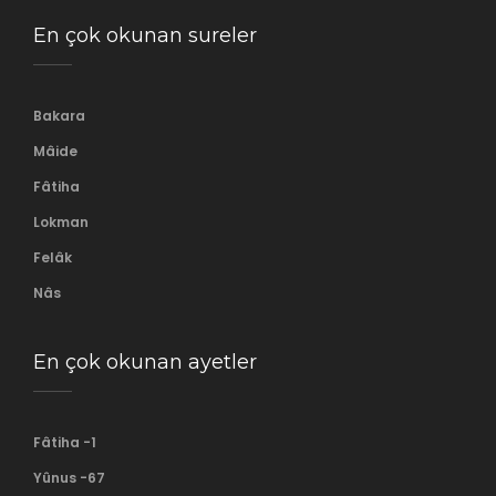
En çok okunan sureler
Bakara
Mâide
Fâtiha
Lokman
Felâk
Nâs
En çok okunan ayetler
Fâtiha -1
Yûnus -67