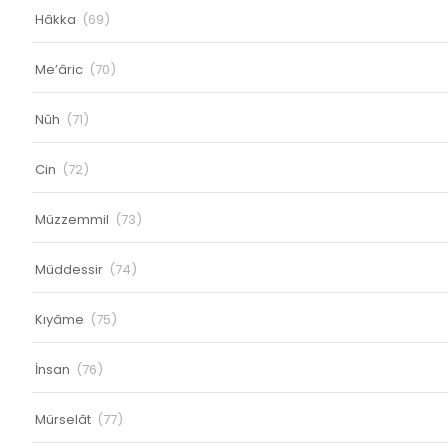
Hâkka
(69)
Me’âric
(70)
Nûh
(71)
Cin
(72)
Müzzemmil
(73)
Müddessir
(74)
Kıyâme
(75)
İnsan
(76)
Mürselât
(77)