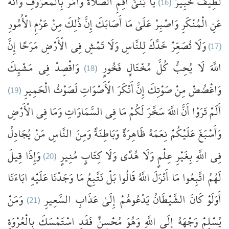
وَانْهَ
بِالْمَعْرُوفِ
وَأْمُرْ
الصَّلَاةَ
أَقِمِ
يَا بُنَيَّ
(16)
خَبِيرٌ
لَطِيفٌ
عَنِ
الْمُنْكَرِ
وَاصْبِرْ
عَلَىٰ
مَا
أَصَابَكَ
إِنَّ
ذَٰلِكَ
مِنْ
عَزْمِ
الْأُمُورِ
إِنَّ
مَرَحًا
الْأَرْضِ
فِي
تَمْشِ
وَلَا
لِلنَّاسِ
خَدَّكَ
تُصَعِّرْ
وَلَا
(17)
مَشْيِكَ
فِي
وَاقْصِدْ
(18)
فَخُورٍ
مُخْتَالٍ
كُلَّ
يُحِبُّ
لَا
اللَّهَ
(19)
الْحَمِيرِ
لَصَوْتُ
الْأَصْوَاتِ
أَنْكَرَ
إِنَّ
صَوْتِكَ
مِنْ
وَاغْضُضْ
أَلَمْ
تَرَوْا
أَنَّ
اللَّهَ
سَخَّرَ
لَكُمْ
مَا
فِي
السَّمَاوَاتِ
وَمَا
فِي
الْأَرْضِ
وَأَسْبَغَ
عَلَيْكُمْ
نِعَمَهُ
ظَاهِرَةً
وَبَاطِنَةً
وَمِنَ
النَّاسِ
مَنْ
يُجَادِلُ
قِيلَ
وَإِذَا
(20)
مُنِيرٍ
كِتَابٍ
وَلَا
هُدًى
وَلَا
عِلْمٍ
بِغَيْرِ
اللَّهِ
فِي
لَهُمُ
اتَّبِعُوا
مَا
أَنْزَلَ
اللَّهُ
قَالُوا
بَلْ
نَتَّبِعُ
مَا
وَجَدْنَا
عَلَيْهِ
ابَاءَنَا
وَمَنْ
(21)
السَّعِيرِ
عَذَابِ
إِلَىٰ
يَدْعُوهُمْ
الشَّيْطَانُ
كَانَ
أَوَلَوْ
يُسْلِمْ
وَجْهَهُ
إِلَى
اللَّهِ
وَهُوَ
مُحْسِنٌ
فَقَدِ
اسْتَمْسَكَ
بِالْعُرْوَةِ