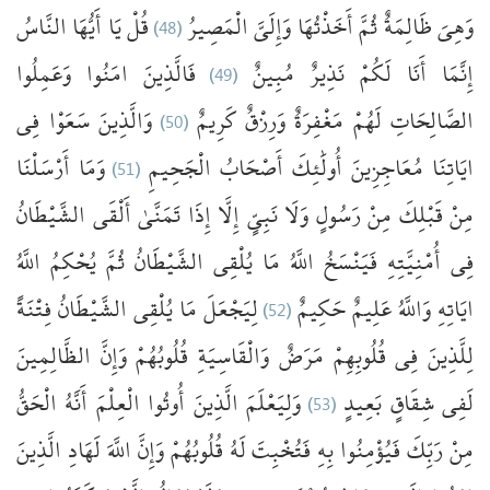
النَّاسُ
يَا أَيُّهَا
قُلْ
(48)
الْمَصِيرُ
وَإِلَيَّ
أَخَذْتُهَا
ثُمَّ
ظَالِمَةٌ
وَهِيَ
وَعَمِلُوا
امَنُوا
فَالَّذِينَ
(49)
مُبِينٌ
نَذِيرٌ
لَكُمْ
أَنَا
إِنَّمَا
فِي
سَعَوْا
وَالَّذِينَ
(50)
كَرِيمٌ
وَرِزْقٌ
مَغْفِرَةٌ
لَهُمْ
الصَّالِحَاتِ
أَرْسَلْنَا
وَمَا
(51)
الْجَحِيمِ
أَصْحَابُ
أُولَٰئِكَ
مُعَاجِزِينَ
ايَاتِنَا
مِنْ
قَبْلِكَ
مِنْ
رَسُولٍ
وَلَا
نَبِيٍّ
إِلَّا
إِذَا
تَمَنَّىٰ
أَلْقَى
الشَّيْطَانُ
فِي
أُمْنِيَّتِهِ
فَيَنْسَخُ
اللَّهُ
مَا
يُلْقِي
الشَّيْطَانُ
ثُمَّ
يُحْكِمُ
اللَّهُ
فِتْنَةً
الشَّيْطَانُ
يُلْقِي
مَا
لِيَجْعَلَ
(52)
حَكِيمٌ
عَلِيمٌ
وَاللَّهُ
ايَاتِهِ
لِلَّذِينَ
فِي
قُلُوبِهِمْ
مَرَضٌ
وَالْقَاسِيَةِ
قُلُوبُهُمْ
وَإِنَّ
الظَّالِمِينَ
الْحَقُّ
أَنَّهُ
الْعِلْمَ
أُوتُوا
الَّذِينَ
وَلِيَعْلَمَ
(53)
بَعِيدٍ
شِقَاقٍ
لَفِي
مِنْ
رَبِّكَ
فَيُؤْمِنُوا
بِهِ
فَتُخْبِتَ
لَهُ
قُلُوبُهُمْ
وَإِنَّ
اللَّهَ
لَهَادِ
الَّذِينَ