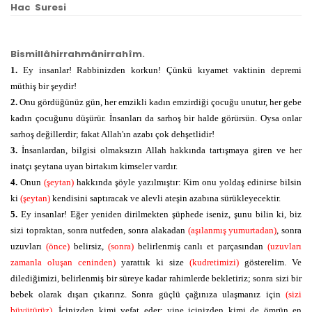
Hac Suresi
Bismillâhirrahmânirrahîm.
1.
Ey insanlar! Rabbinizden korkun! Çünkü kıyamet vaktinin depremi
müthiş bir şeydir!
2.
Onu gördüğünüz gün, her emzikli kadın emzirdiği çocuğu unutur, her gebe
kadın çocuğunu düşürür. İnsanları da sarhoş bir halde görürsün. Oysa onlar
sarhoş değillerdir; fakat Allah'ın azabı çok dehşetlidir!
3.
İnsanlardan, bilgisi olmaksızın Allah hakkında tartışmaya giren ve her
inatçı şeytana uyan birtakım kimseler vardır.
4.
Onun
(şeytan)
hakkında şöyle yazılmıştır: Kim onu yoldaş edinirse bilsin
ki
(şeytan)
kendisini saptıracak ve alevli ateşin azabına sürükleyecektir.
5.
Ey insanlar! Eğer yeniden dirilmekten şüphede iseniz, şunu bilin ki, biz
sizi topraktan, sonra nutfeden, sonra alakadan
(aşılanmış yumurtadan)
, sonra
uzuvları
(önce)
belirsiz,
(sonra)
belirlenmiş canlı et parçasından
(uzuvları
zamanla oluşan ceninden)
yarattık ki size
(kudretimizi)
gösterelim. Ve
dilediğimizi, belirlenmiş bir süreye kadar rahimlerde bekletiriz; sonra sizi bir
bebek olarak dışarı çıkarırız. Sonra güçlü çağınıza ulaşmanız için
(sizi
büyütürüz)
. İçinizden kimi vefat eder; yine içinizden kimi de ömrün en