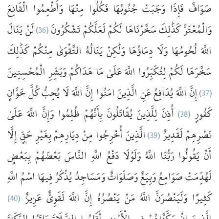
صَوَافَّ
فَإِذَا
وَجَبَتْ
جُنُوبُهَا
فَكُلُوا
مِنْهَا
وَأَطْعِمُوا
الْقَانِعَ
يَنَالَ
لَنْ
(36)
تَشْكُرُونَ
لَعَلَّكُمْ
لَكُمْ
سَخَّرْنَاهَا
كَذَٰلِكَ
وَالْمُعْتَرَّ
اللَّهَ
لُحُومُهَا
وَلَا
دِمَاؤُهَا
وَلَٰكِنْ
يَنَالُهُ
التَّقْوَىٰ
مِنْكُمْ
كَذَٰلِكَ
سَخَّرَهَا
لَكُمْ
لِتُكَبِّرُوا
اللَّهَ
عَلَىٰ
مَا
هَدَاكُمْ
وَبَشِّرِ
الْمُحْسِنِينَ
خَوَّانٍ
كُلَّ
يُحِبُّ
لَا
اللَّهَ
إِنَّ
امَنُوا
الَّذِينَ
عَنِ
يُدَافِعُ
اللَّهَ
إِنَّ
(37)
عَلَىٰ
اللَّهَ
وَإِنَّ
ظُلِمُوا
بِأَنَّهُمْ
يُقَاتَلُونَ
لِلَّذِينَ
أُذِنَ
(38)
كَفُورٍ
إِلَّا
حَقٍّ
بِغَيْرِ
دِيَارِهِمْ
مِنْ
أُخْرِجُوا
الَّذِينَ
(39)
لَقَدِيرٌ
نَصْرِهِمْ
أَنْ
يَقُولُوا
رَبُّنَا
اللَّهُ
وَلَوْلَا
دَفْعُ
اللَّهِ
النَّاسَ
بَعْضَهُمْ
بِبَعْضٍ
لَهُدِّمَتْ
صَوَامِعُ
وَبِيَعٌ
وَصَلَوَاتٌ
وَمَسَاجِدُ
يُذْكَرُ
فِيهَا
اسْمُ
اللَّهِ
(40)
عَزِيزٌ
لَقَوِيٌّ
اللَّهَ
إِنَّ
يَنْصُرُهُ
مَنْ
اللَّهُ
وَلَيَنْصُرَنَّ
كَثِيرًا
الَّذِينَ
إِنْ
مَكَّنَّاهُمْ
فِي
الْأَرْضِ
أَقَامُوا
الصَّلَاةَ
وَاتَوُا
الزَّكَاةَ