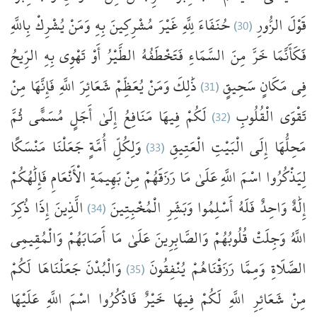
بِاللَّهِ
يُشْرِكْ
وَمَنْ
بِهِ
مُشْرِكِينَ
غَيْرَ
لِلَّهِ
حُنَفَاءَ
(30)
الزُّورِ
قَوْلَ
فَكَأَنَّمَا
خَرَّ
مِنَ
السَّمَاءِ
فَتَخْطَفُهُ
الطَّيْرُ
أَوْ
تَهْوِي
بِهِ
الرِّيحُ
مِنْ
فَإِنَّهَا
اللَّهِ
شَعَائِرَ
يُعَظِّمْ
وَمَنْ
ذَٰلِكَ
(31)
سَحِيقٍ
مَكَانٍ
فِي
ثُمَّ
مُسَمًّى
أَجَلٍ
إِلَىٰ
مَنَافِعُ
فِيهَا
لَكُمْ
(32)
الْقُلُوبِ
تَقْوَى
مَنْسَكًا
جَعَلْنَا
أُمَّةٍ
وَلِكُلِّ
(33)
الْعَتِيقِ
الْبَيْتِ
إِلَى
مَحِلُّهَا
لِيَذْكُرُوا
اسْمَ
اللَّهِ
عَلَىٰ
مَا
رَزَقَهُمْ
مِنْ
بَهِيمَةِ
الْأَنْعَامِ
فَإِلَٰهُكُمْ
ذُكِرَ
إِذَا
الَّذِينَ
(34)
الْمُخْبِتِينَ
وَبَشِّرِ
أَسْلِمُوا
فَلَهُ
وَاحِدٌ
إِلَٰهٌ
اللَّهُ
وَجِلَتْ
قُلُوبُهُمْ
وَالصَّابِرِينَ
عَلَىٰ
مَا
أَصَابَهُمْ
وَالْمُقِيمِي
لَكُمْ
جَعَلْنَاهَا
وَالْبُدْنَ
(35)
يُنْفِقُونَ
رَزَقْنَاهُمْ
وَمِمَّا
الصَّلَاةِ
مِنْ
شَعَائِرِ
اللَّهِ
لَكُمْ
فِيهَا
خَيْرٌ
فَاذْكُرُوا
اسْمَ
اللَّهِ
عَلَيْهَا