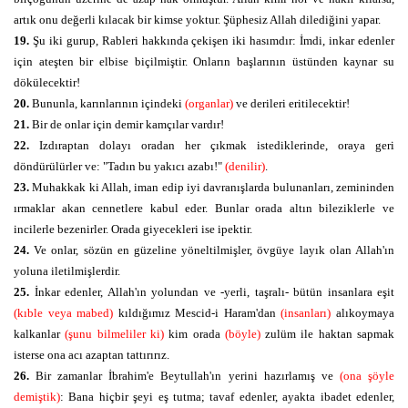
artık onu değerli kılacak bir kimse yoktur. Şüphesiz Allah dilediğini yapar.
19.
Şu iki gurup, Rableri hakkında çekişen iki hasımdır: İmdi, inkar edenler
için ateşten bir elbise biçilmiştir. Onların başlarının üstünden kaynar su
dökülecektir!
20.
Bununla, karınlarının içindeki
(organlar)
ve derileri eritilecektir!
21.
Bir de onlar için demir kamçılar vardır!
22.
Izdıraptan dolayı oradan her çıkmak istediklerinde, oraya geri
döndürülürler ve: "Tadın bu yakıcı azabı!"
(denilir)
.
23.
Muhakkak ki Allah, iman edip iyi davranışlarda bulunanları, zemininden
ırmaklar akan cennetlere kabul eder. Bunlar orada altın bileziklerle ve
incilerle bezenirler. Orada giyecekleri ise ipektir.
24.
Ve onlar, sözün en güzeline yöneltilmişler, övgüye layık olan Allah'ın
yoluna iletilmişlerdir.
25.
İnkar edenler, Allah'ın yolundan ve -yerli, taşralı- bütün insanlara eşit
(kıble veya mabed)
kıldığımız Mescid-i Haram'dan
(insanları)
alıkoymaya
kalkanlar
(şunu bilmeliler ki)
kim orada
(böyle)
zulüm ile haktan sapmak
isterse ona acı azaptan tattırırız.
26.
Bir zamanlar İbrahim'e Beytullah'ın yerini hazırlamış ve
(ona şöyle
demiştik)
: Bana hiçbir şeyi eş tutma; tavaf edenler, ayakta ibadet edenler,