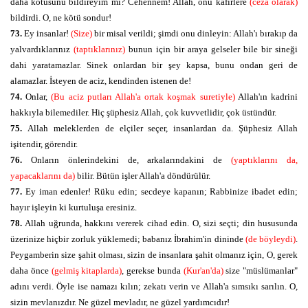
daha kötüsünü bildireyim mi? Cehennem! Allah, onu kafirlere
(ceza olarak)
bildirdi. O, ne kötü sondur!
73.
Ey insanlar!
(Size)
bir misal verildi; şimdi onu dinleyin: Allah'ı bırakıp da
yalvardıklarınız
(taptıklarınız)
bunun için bir araya gelseler bile bir sineği
dahi yaratamazlar. Sinek onlardan bir şey kapsa, bunu ondan geri de
alamazlar. İsteyen de aciz, kendinden istenen de!
74.
Onlar,
(Bu aciz putları Allah'a ortak koşmak suretiyle)
Allah'ın kadrini
hakkıyla bilemediler. Hiç şüphesiz Allah, çok kuvvetlidir, çok üstündür.
75.
Allah meleklerden de elçiler seçer, insanlardan da. Şüphesiz Allah
işitendir, görendir.
76.
Onların önlerindekini de, arkalarındakini de
(yaptıklarını da,
yapacaklarını da)
bilir. Bütün işler Allah'a döndürülür.
77.
Ey iman edenler! Rüku edin; secdeye kapanın; Rabbinize ibadet edin;
hayır işleyin ki kurtuluşa eresiniz.
78.
Allah uğrunda, hakkını vererek cihad edin. O, sizi seçti; din hususunda
üzerinize hiçbir zorluk yüklemedi; babanız İbrahim'in dininde
(de böyleydi)
.
Peygamberin size şahit olması, sizin de insanlara şahit olmanız için, O, gerek
daha önce
(gelmiş kitaplarda)
, gerekse bunda
(Kur'an'da)
size "müslümanlar"
adını verdi. Öyle ise namazı kılın; zekatı verin ve Allah'a sımsıkı sarılın. O,
sizin mevlanızdır. Ne güzel mevladır, ne güzel yardımcıdır!