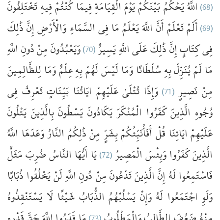
تَخْتَلِفُونَ
فِيهِ
كُنْتُمْ
فِيمَا
الْقِيَامَةِ
يَوْمَ
بَيْنَكُمْ
يَحْكُمُ
اللَّهُ
(68)
ذَٰلِكَ
إِنَّ
وَالْأَرْضِ
السَّمَاءِ
فِي
مَا
يَعْلَمُ
اللَّهَ
أَنَّ
تَعْلَمْ
أَلَمْ
(69)
اللَّهِ
دُونِ
مِنْ
وَيَعْبُدُونَ
(70)
يَسِيرٌ
اللَّهِ
عَلَى
ذَٰلِكَ
إِنَّ
كِتَابٍ
فِي
مَا
لَمْ
يُنَزِّلْ
بِهِ
سُلْطَانًا
وَمَا
لَيْسَ
لَهُمْ
بِهِ
عِلْمٌ
وَمَا
لِلظَّالِمِينَ
فِي
تَعْرِفُ
بَيِّنَاتٍ
ايَاتُنَا
عَلَيْهِمْ
تُتْلَىٰ
وَإِذَا
(71)
نَصِيرٍ
مِنْ
وُجُوهِ
الَّذِينَ
كَفَرُوا
الْمُنْكَرَ
يَكَادُونَ
يَسْطُونَ
بِالَّذِينَ
يَتْلُونَ
عَلَيْهِمْ
ايَاتِنَا
قُلْ
أَفَأُنَبِّئُكُمْ
بِشَرٍّ
مِنْ
ذَٰلِكُمُ
النَّارُ
وَعَدَهَا
اللَّهُ
مَثَلٌ
ضُرِبَ
النَّاسُ
يَا أَيُّهَا
(72)
الْمَصِيرُ
وَبِئْسَ
كَفَرُوا
الَّذِينَ
فَاسْتَمِعُوا
لَهُ
إِنَّ
الَّذِينَ
تَدْعُونَ
مِنْ
دُونِ
اللَّهِ
لَنْ
يَخْلُقُوا
ذُبَابًا
وَلَوِ
اجْتَمَعُوا
لَهُ
وَإِنْ
يَسْلُبْهُمُ
الذُّبَابُ
شَيْئًا
لَا
يَسْتَنْقِذُوهُ
قَدْرِهِ
حَقَّ
اللَّهَ
قَدَرُوا
مَا
(73)
وَالْمَطْلُوبُ
الطَّالِبُ
ضَعُفَ
مِنْهُ