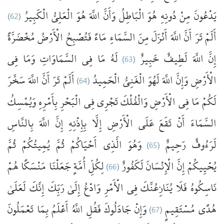
(62)
الْكَبِيرُ
الْعَلِيُّ
هُوَ
اللَّهَ
وَأَنَّ
الْبَاطِلُ
هُوَ
دُونِهِ
مِنْ
يَدْعُونَ
أَلَمْ
تَرَ
أَنَّ
اللَّهَ
أَنْزَلَ
مِنَ
السَّمَاءِ
مَاءً
فَتُصْبِحُ
الْأَرْضُ
مُخْضَرَّةً
فِي
وَمَا
السَّمَاوَاتِ
فِي
مَا
لَهُ
(63)
خَبِيرٌ
لَطِيفٌ
اللَّهَ
إِنَّ
سَخَّرَ
اللَّهَ
أَنَّ
تَرَ
أَلَمْ
(64)
الْحَمِيدُ
الْغَنِيُّ
لَهُوَ
اللَّهَ
وَإِنَّ
الْأَرْضِ
لَكُمْ
مَا
فِي
الْأَرْضِ
وَالْفُلْكَ
تَجْرِي
فِي
الْبَحْرِ
بِأَمْرِهِ
وَيُمْسِكُ
السَّمَاءَ
أَنْ
تَقَعَ
عَلَى
الْأَرْضِ
إِلَّا
بِإِذْنِهِ
إِنَّ
اللَّهَ
بِالنَّاسِ
ثُمَّ
يُمِيتُكُمْ
ثُمَّ
أَحْيَاكُمْ
الَّذِي
وَهُوَ
(65)
رَحِيمٌ
لَرَءُوفٌ
هُمْ
مَنْسَكًا
جَعَلْنَا
أُمَّةٍ
لِكُلِّ
(66)
لَكَفُورٌ
الْإِنْسَانَ
إِنَّ
يُحْيِيكُمْ
نَاسِكُوهُ
فَلَا
يُنَازِعُنَّكَ
فِي
الْأَمْرِ
وَادْعُ
إِلَىٰ
رَبِّكَ
إِنَّكَ
لَعَلَىٰ
تَعْمَلُونَ
بِمَا
أَعْلَمُ
اللَّهُ
فَقُلِ
جَادَلُوكَ
وَإِنْ
(67)
مُسْتَقِيمٍ
هُدًى