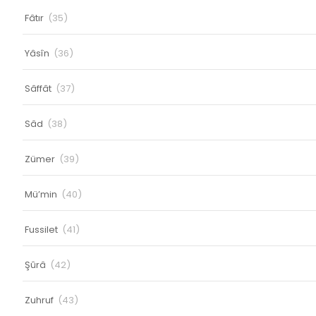
Fâtır
(35)
Yâsîn
(36)
Sâffât
(37)
Sâd
(38)
Zümer
(39)
Mü’min
(40)
Fussilet
(41)
Şûrâ
(42)
Zuhruf
(43)