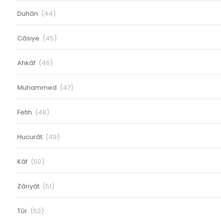
Duhân
(44)
Câsiye
(45)
Ahkâf
(46)
Muhammed
(47)
Fetih
(48)
Hucurât
(49)
Kâf
(50)
Zâriyât
(51)
Tûr
(52)