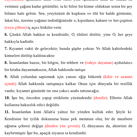
verimsiz çağına kadar götürülür; ta ki bilen bir kimse olduktan sonra bir şey
bilmez hale gelsin. Sen, yeryüzünü de kupkuru ve ölü bir halde görürsün;
fakat biz, üzerine yağmur indirdiğimizde o, kıpırdanır, kabarır ve her çeşitten
(veya çiftten)
iç açıcı bitkiler verir.
6.
Çünkü Allah hakkın ta kendisidir; O, ölüleri diriltir; yine O, her şeye
hakkıyla kadirdir.
7.
Kıyamet vakti de gelecektir; bunda şüphe yoktur. Ve Allah kabirlerdeki
kimseleri diriltip kaldıracaktır.
8.
İnsanlardan bazısı, bir bilgisi, bir rehberi ve
(vahye dayanan)
aydınlatıcı
bir kitaba dayanmaksızın, Allah hakkında tartışır.
9.
Allah yolundan saptırmak için yanını eğip bükerek
(kibir ve azamet
içinde)
Allah hakkında tartışmaya kalkar. Onun için dünyada bir rezillik
vardır; kıyamet gününde ise ona yakıcı azabı tattıracağız.
10.
İşte bu, önceden yapıp ettiklerin yüzündendir
(denilir)
. Elbette Allah
kullarına haksızlık edici değildir.
11.
İnsanlardan kimi Allah'a yalnız bir yönden kulluk eder. Şöyle ki:
Kendisine bir iyilik dokunursa buna pek memnun olur, bir de musibete
uğrarsa çehresi değişir
(dinden yüz çevirir)
. O, dünyasını da, ahiretini de
kaybetmiştir. İşte bu, apaçık ziyanın ta kendisidir.