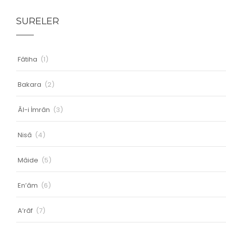
SURELER
Fâtiha
(1)
Bakara
(2)
Âl-i İmrân
(3)
Nisâ
(4)
Mâide
(5)
En’âm
(6)
A’râf
(7)