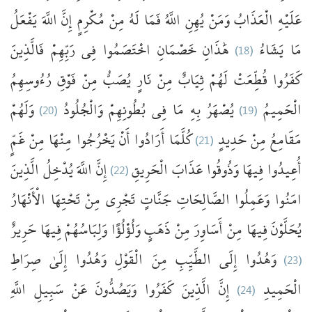
عَلَيْهِ
الْعَذَابُ
وَمَنْ
يُهِنِ
اللَّهُ
فَمَا
لَهُ
مِنْ
مُكْرِمٍ
إِنَّ
اللَّهَ
يَفْعَلُ
فَالَّذِينَ
رَبِّهِمْ
فِي
اخْتَصَمُوا
خَصْمَانِ
هَٰذَانِ
(18)
يَشَاءُ
مَا
كَفَرُوا
قُطِّعَتْ
لَهُمْ
ثِيَابٌ
مِنْ
نَارٍ
يُصَبُّ
مِنْ
فَوْقِ
رُءُوسِهِمُ
وَلَهُمْ
(20)
وَالْجُلُودُ
بُطُونِهِمْ
فِي
مَا
بِهِ
يُصْهَرُ
(19)
الْحَمِيمُ
غَمٍّ
مِنْ
مِنْهَا
يَخْرُجُوا
أَنْ
أَرَادُوا
كُلَّمَا
(21)
حَدِيدٍ
مِنْ
مَقَامِعُ
الَّذِينَ
يُدْخِلُ
اللَّهَ
إِنَّ
(22)
الْحَرِيقِ
عَذَابَ
وَذُوقُوا
فِيهَا
أُعِيدُوا
امَنُوا
وَعَمِلُوا
الصَّالِحَاتِ
جَنَّاتٍ
تَجْرِي
مِنْ
تَحْتِهَا
الْأَنْهَارُ
يُحَلَّوْنَ
فِيهَا
مِنْ
أَسَاوِرَ
مِنْ
ذَهَبٍ
وَلُؤْلُؤًا
وَلِبَاسُهُمْ
فِيهَا
حَرِيرٌ
صِرَاطِ
إِلَىٰ
وَهُدُوا
الْقَوْلِ
مِنَ
الطَّيِّبِ
إِلَى
وَهُدُوا
(23)
اللَّهِ
سَبِيلِ
عَنْ
وَيَصُدُّونَ
كَفَرُوا
الَّذِينَ
إِنَّ
(24)
الْحَمِيدِ