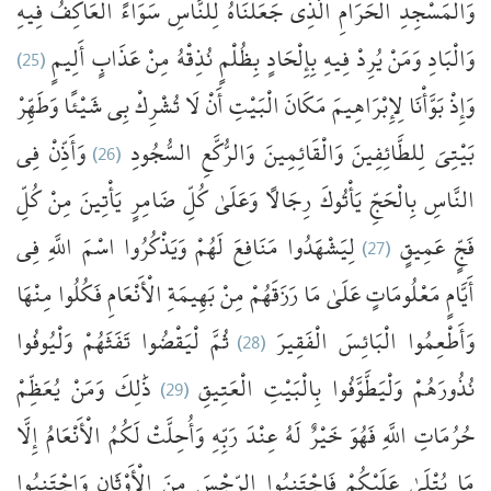
وَالْمَسْجِدِ
الْحَرَامِ
الَّذِي
جَعَلْنَاهُ
لِلنَّاسِ
سَوَاءً
الْعَاكِفُ
فِيهِ
(25)
أَلِيمٍ
عَذَابٍ
مِنْ
نُذِقْهُ
بِظُلْمٍ
بِإِلْحَادٍ
فِيهِ
يُرِدْ
وَمَنْ
وَالْبَادِ
وَإِذْ
بَوَّأْنَا
لِإِبْرَاهِيمَ
مَكَانَ
الْبَيْتِ
أَنْ
لَا
تُشْرِكْ
بِي
شَيْئًا
وَطَهِّرْ
فِي
وَأَذِّنْ
(26)
السُّجُودِ
وَالرُّكَّعِ
وَالْقَائِمِينَ
لِلطَّائِفِينَ
بَيْتِيَ
النَّاسِ
بِالْحَجِّ
يَأْتُوكَ
رِجَالًا
وَعَلَىٰ
كُلِّ
ضَامِرٍ
يَأْتِينَ
مِنْ
كُلِّ
فِي
اللَّهِ
اسْمَ
وَيَذْكُرُوا
لَهُمْ
مَنَافِعَ
لِيَشْهَدُوا
(27)
عَمِيقٍ
فَجٍّ
أَيَّامٍ
مَعْلُومَاتٍ
عَلَىٰ
مَا
رَزَقَهُمْ
مِنْ
بَهِيمَةِ
الْأَنْعَامِ
فَكُلُوا
مِنْهَا
وَلْيُوفُوا
تَفَثَهُمْ
لْيَقْضُوا
ثُمَّ
(28)
الْفَقِيرَ
الْبَائِسَ
وَأَطْعِمُوا
يُعَظِّمْ
وَمَنْ
ذَٰلِكَ
(29)
الْعَتِيقِ
بِالْبَيْتِ
وَلْيَطَّوَّفُوا
نُذُورَهُمْ
حُرُمَاتِ
اللَّهِ
فَهُوَ
خَيْرٌ
لَهُ
عِنْدَ
رَبِّهِ
وَأُحِلَّتْ
لَكُمُ
الْأَنْعَامُ
إِلَّا
مَا
يُتْلَىٰ
عَلَيْكُمْ
فَاجْتَنِبُوا
الرِّجْسَ
مِنَ
الْأَوْثَانِ
وَاجْتَنِبُوا