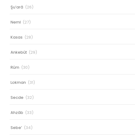
Şu’arâ
(26)
Neml
(27)
Kasas
(28)
Ankebût
(29)
Rûm
(30)
Lokman
(31)
Secde
(32)
Ahzâb
(33)
Sebe’
(34)