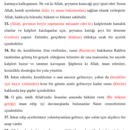
katmaya kalkışmasın. Ne var ki Allah, şeytanın katacağı şeyi iptal eder. Sonra
Allah, kendi ayetlerini
(lafız ve mana bakımından)
sağlam olarak yerleştirir.
Allah, hakkıyla bilendir, hüküm ve hikmet sahibidir.
53.
(Allah, şeytanın böyle yapmasına müsaade eder ki)
kalplerinde hastalık
olanlar ve kalpleri katılaşanlar için, şeytanın kattığı şeyi bir deneme
(vesilesi)
yapsın. Zalimler, gerçekten
(haktan)
oldukça uzak bir ayrılık
içindedirler.
54.
Bir de, kendilerine ilim verilenler., onun
(Kur'an'ın)
hakikaten Rabbin
tarafından gelmiş bir gerçek olduğunu bilsinler de ona inansınlar, bu sayede
kalpleri huzur ve tatmine kavuşsun. Şüphesiz ki Allah, iman edenleri,
kesinlikle dosdoğru bir yola yöneltir.
55.
İnkar edenler, kendilerine o saat ansızın gelinceye, yahut da
(kendileri
için hayır yönünden)
kısır bir günün azabı gelinceye kadar onun
(Kur'an)
hakkında hep şüphe içindedirler.
56.
O gün, mülk Allah'ındır. İnsanlar arasında hüküm verir.
(Bu hüküm
gereği)
iman edip iyi davranışlarda bulunanlar Naim cennetlerinin
içindedirler.
57.
İnkar edip ayetlerimizi yalanlayanlara gelince, işte onlar için alçaltıcı bir
azap vardır.