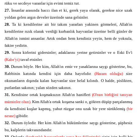
rüku ve secdeye varanlar için evimi temiz tut.
27.
İnsanlar arasında haccı ilan et ki, gerek yaya olarak, gerekse nice uzak
yoldan gelen argın develer üzerinde sana gelsinler.
28.
Ta ki kendilerine ait bir takım yararları yakinen görmeleri, Allah'ın
kendilerine rızık olarak verdiği kurbanlık hayvanlar üzerine belli günler de
Allah'ın ismini ansanlar. Artık ondan hem kendiniz yeyin, hem de yoksula,
fakire yedirin.
29.
Sonra kirlerini gidersinler; adaklarını yerine getirsinler ve o Eski Ev'i
(Kabe'yi)
tavaf etsinler.
30.
Durum böyle. Her kim, Allah'ın emir ve yasaklarına saygı gösterirse, bu,
Rabbinin katında kendisi için daha hayırlıdır.
(Haram olduğu)
size
okunanların dışında kalan hayvanlar size helal kılındı. O halde, pislikten,
putlardan sakının; yalan sözden sakının.
31.
Kendisine ortak koşmaksızın Allah'ın hanifleri
(O'nun birliğini tanıyan
müminler olun)
. Kim Allah'a ortak koşarsa sanki o, gökten düşüp parçalanmış
da kendisini kuşlar kapmış, yahut rüzgar onu uzak bir yere sürüklemiş
(bir
nesne)
gibidir.
32.
Durum öyledir. Her kim Allah'ın hükümlerine saygı gösterirse, şüphesiz
bu, kalplerin takvasındandır.
33.
Onlarda
(kurbanlık hayvanlarda veya hac fiillerinde)
sizin için belli bir