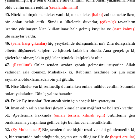
yalanlanmıştı. İşte ben o kafirlere süre tanıdım, sonra onları yakaladım. Nasıl
oldu benim onları reddim
(cezalandırmam)
!
45.
Nitekim, birçok memleket vardı ki, o memleket
(halkı)
zulmetmekte iken,
biz onları helak ettik. Şimdi o ülkelerde duvarlar,
(çökmüş)
tavanların
üzerine yıkılmıştır. Nice kullanılmaz hale gelmiş kuyular ve
(ıssız kalmış)
ulu saraylar vardır.
46.
(Sana karşı çıkanlar)
hiç yeryüzünde dolaşmadılar mı? Zira dolaşsalardı
elbette düşünecek kalpleri ve işitecek kulakları olurdu. Ama gerçek şu ki,
gözler kör olmaz; lakin göğüsler içindeki kalpler kör olur.
47.
(Resulüm!)
Onlar senden azabın çabuk gelmesini istiyorlar. Allah
vadinden asla dönmez. Muhakkak ki, Rabbinin nezdinde bir gün sizin
saymakta olduklarınızdan bin yıl gibidir.
48.
Nice ülkeler var ki, zulmedip dururlarken onlara mühlet verdim. Sonunda
onları yakaladım. Dönüş yalnız banadır.
49.
De ki: Ey insanlar! Ben ancak sizin için apaçık bir uyarıcıyım.
50.
İman edip salih ameller işleyen kimseler için mağfiret ve bol rızık vardır.
51.
Ayetlerimiz hakkında
(onları tesirsiz kılmak için)
birbirlerini geri
bırakırcasına yarışanlara gelince, işte bunlar, cehennemliklerdir.
52.
(Ey Muhammed!)
Biz, senden önce hiçbir resul ve nebi göndermedik ki,
o, bir temennide bulunduğunda, şeytan onun dileğine ille de
(beşeri arzular)