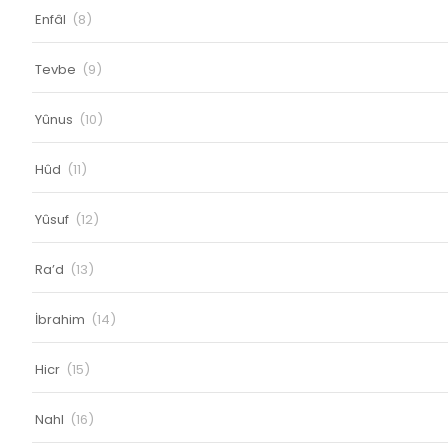
Enfâl
(8)
Tevbe
(9)
Yûnus
(10)
Hûd
(11)
Yûsuf
(12)
Ra’d
(13)
İbrahim
(14)
Hicr
(15)
Nahl
(16)