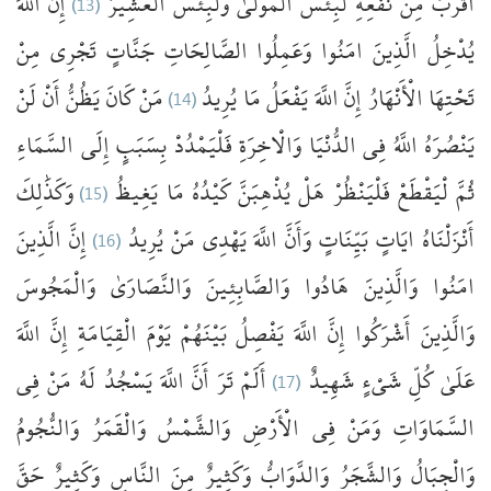
اللَّهَ
إِنَّ
(13)
الْعَشِيرُ
وَلَبِئْسَ
الْمَوْلَىٰ
لَبِئْسَ
نَفْعِهِ
مِنْ
أَقْرَبُ
يُدْخِلُ
الَّذِينَ
امَنُوا
وَعَمِلُوا
الصَّالِحَاتِ
جَنَّاتٍ
تَجْرِي
مِنْ
لَنْ
أَنْ
يَظُنُّ
كَانَ
مَنْ
(14)
يُرِيدُ
مَا
يَفْعَلُ
اللَّهَ
إِنَّ
الْأَنْهَارُ
تَحْتِهَا
يَنْصُرَهُ
اللَّهُ
فِي
الدُّنْيَا
وَالْاخِرَةِ
فَلْيَمْدُدْ
بِسَبَبٍ
إِلَى
السَّمَاءِ
وَكَذَٰلِكَ
(15)
يَغِيظُ
مَا
كَيْدُهُ
يُذْهِبَنَّ
هَلْ
فَلْيَنْظُرْ
لْيَقْطَعْ
ثُمَّ
الَّذِينَ
إِنَّ
(16)
يُرِيدُ
مَنْ
يَهْدِي
اللَّهَ
وَأَنَّ
بَيِّنَاتٍ
ايَاتٍ
أَنْزَلْنَاهُ
امَنُوا
وَالَّذِينَ
هَادُوا
وَالصَّابِئِينَ
وَالنَّصَارَىٰ
وَالْمَجُوسَ
وَالَّذِينَ
أَشْرَكُوا
إِنَّ
اللَّهَ
يَفْصِلُ
بَيْنَهُمْ
يَوْمَ
الْقِيَامَةِ
إِنَّ
اللَّهَ
فِي
مَنْ
لَهُ
يَسْجُدُ
اللَّهَ
أَنَّ
تَرَ
أَلَمْ
(17)
شَهِيدٌ
شَيْءٍ
كُلِّ
عَلَىٰ
السَّمَاوَاتِ
وَمَنْ
فِي
الْأَرْضِ
وَالشَّمْسُ
وَالْقَمَرُ
وَالنُّجُومُ
وَالْجِبَالُ
وَالشَّجَرُ
وَالدَّوَابُّ
وَكَثِيرٌ
مِنَ
النَّاسِ
وَكَثِيرٌ
حَقَّ