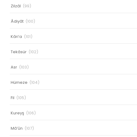
Zilzâl
(99)
Âdiyât
(100)
Kâri’a
(101)
Tekâsür
(102)
Asr
(103)
Hümeze
(104)
Fil
(105)
Kureyş
(106)
Mâ’ûn
(107)