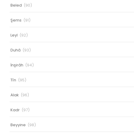
Beled
(90)
Şems
(91)
Leyl
(92)
Duhâ
(93)
İnşirâh
(94)
Tîn
(95)
Alak
(96)
Kadr
(97)
Beyyine
(98)