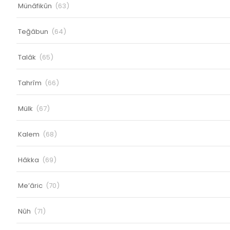
Münâfikûn
(63)
Teğâbun
(64)
Talâk
(65)
Tahrîm
(66)
Mülk
(67)
Kalem
(68)
Hâkka
(69)
Me’âric
(70)
Nûh
(71)