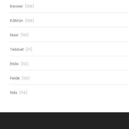
Kevser
(108)
Kâfirûn
(109)
Nasr
(110)
Tebbet
(111)
İhlâs
(112)
Felâk
(113)
Nâs
(114)