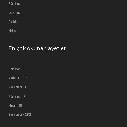
Fâtiha
Lokman
Felâk
Nâs
En çok okunan ayetler
Fâtiha -1
Yûnus -67
Bakara -1
Fâtiha -7
Hicr -18
Bakara -282