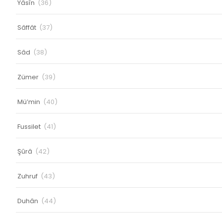
Yâsîn
(36)
Sâffât
(37)
Sâd
(38)
Zümer
(39)
Mü’min
(40)
Fussilet
(41)
Şûrâ
(42)
Zuhruf
(43)
Duhân
(44)