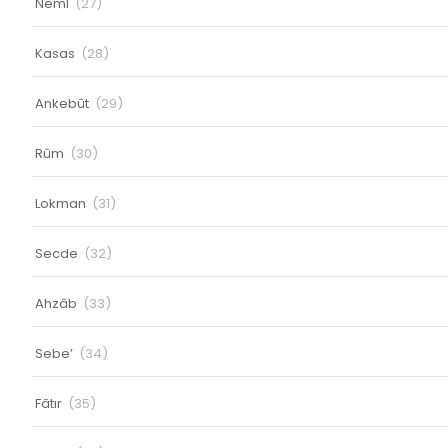
Neml
(27)
Kasas
(28)
Ankebût
(29)
Rûm
(30)
Lokman
(31)
Secde
(32)
Ahzâb
(33)
Sebe’
(34)
Fâtır
(35)