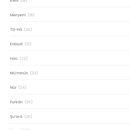
Kehf
(18)
Meryem
(19)
Tâ-Hâ
(20)
Enbiyâ
(21)
Hac
(22)
Mü’minûn
(23)
Nûr
(24)
Furkân
(25)
Şu’arâ
(26)