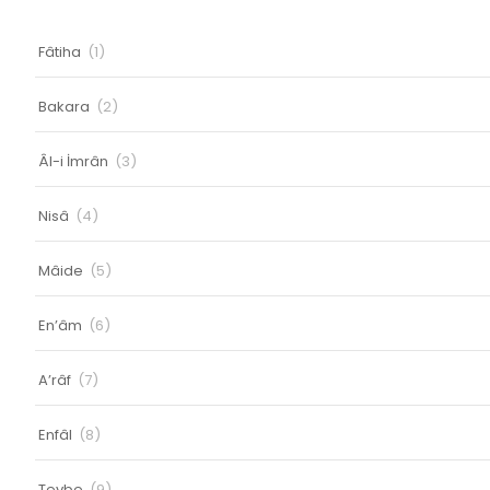
Fâtiha
(1)
Bakara
(2)
Âl-i İmrân
(3)
Nisâ
(4)
Mâide
(5)
En’âm
(6)
A’râf
(7)
Enfâl
(8)
Tevbe
(9)