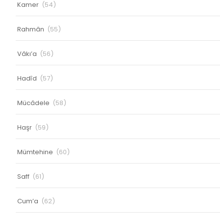
Kamer
(54)
Rahmân
(55)
Vâkı’a
(56)
Hadîd
(57)
Mücâdele
(58)
Haşr
(59)
Mümtehine
(60)
Saff
(61)
Cum’a
(62)