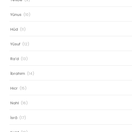
Yûnus
(10)
Hûd
(11)
Yûsuf
(12)
Ra’d
(13)
İbrahim
(14)
Hicr
(15)
Nahl
(16)
İsrâ
(17)