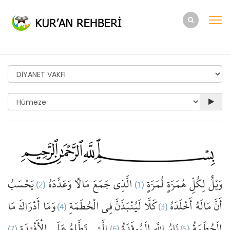
يَحْسَبُ
(2)
وَعَدَّدَهُ
مَالًا
جَمَعَ
الَّذِي
(1)
لُمَزَةٍ
هُمَزَةٍ
لِكُلِّ
وَيْلٌ
مَا
أَدْرَاكَ
وَمَا
(4)
الْحُطَمَةِ
فِي
لَيُنْبَذَنَّ
كَلَّا
(3)
أَخْلَدَهُ
مَالَهُ
أَنَّ
(7)
الْأَفْئِدَةِ
عَلَى
تَطَّلِعُ
الَّتِي
(6)
الْمُوقَدَةُ
اللَّهِ
نَارُ
(5)
الْحُطَمَةُ