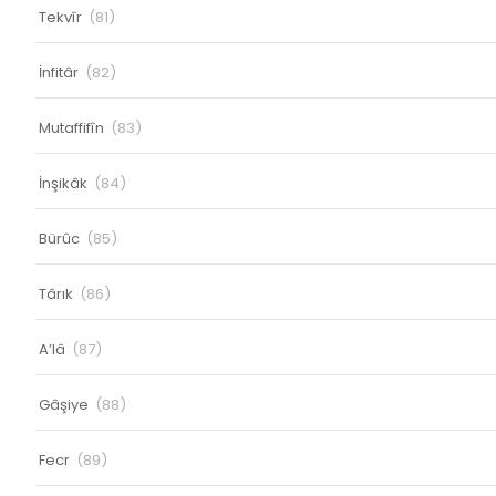
Tekvîr
(81)
İnfitâr
(82)
Mutaffifîn
(83)
İnşikâk
(84)
Bürûc
(85)
Târık
(86)
A’lâ
(87)
Gâşiye
(88)
Fecr
(89)