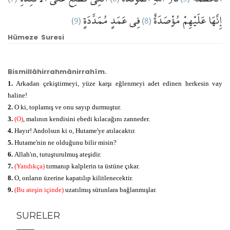
(9)
مُمَدَّدَةٍ
عَمَدٍ
فِي
(8)
مُؤْصَدَةٌ
عَلَيْهِمْ
إِنَّهَا
Hümeze Suresi
Bismillâhirrahmânirrahîm.
1.
Arkadan çekiştirmeyi, yüze karşı eğlenmeyi adet edinen herkesin vay
haline!
2.
O ki, toplamış ve onu sayıp durmuştur.
3.
(O)
, malının kendisini ebedi kılacağını zanneder.
4.
Hayır! Andolsun ki o, Hutame'ye atılacaktır.
5.
Hutame'nin ne olduğunu bilir misin?
6.
Allah'ın, tutuşturulmuş ateşidir.
7.
(Yandıkça)
tırmanıp kalplerin ta üstüne çıkar.
8.
O, onların üzerine kapatılıp kilitlenecektir.
9.
(Bu ateşin içinde)
uzatılmış sütunlara bağlanmışlar.
SURELER