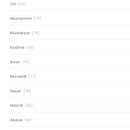
Cin
(72)
Müzzemmil
(73)
Müddessir
(74)
Kıyâme
(75)
İnsan
(76)
Mürselât
(77)
Nebe’
(78)
Nâzi’ât
(79)
Abese
(80)