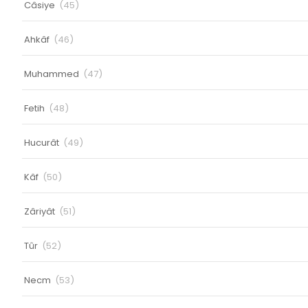
Câsiye
(45)
Ahkâf
(46)
Muhammed
(47)
Fetih
(48)
Hucurât
(49)
Kâf
(50)
Zâriyât
(51)
Tûr
(52)
Necm
(53)